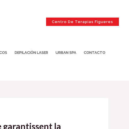
Centro De Terapias Figueres
ICOS
DEPILACIÓN LASER
URBAN SPA
CONTACTO
e garantissent la