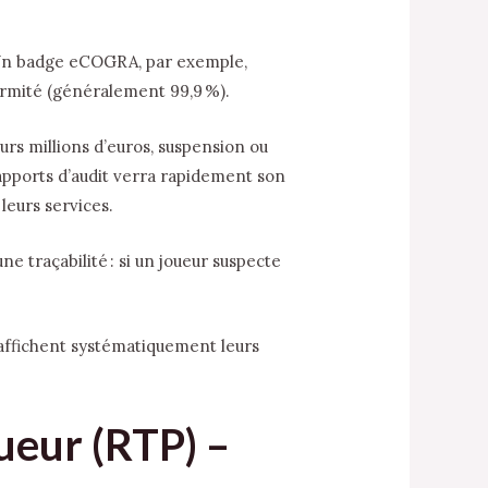
o. Un badge eCOGRA, par exemple,
formité (généralement 99,9 %).
rs millions d’euros, suspension ou
 rapports d’audit verra rapidement son
leurs services.
ne traçabilité : si un joueur suspecte
 affichent systématiquement leurs
oueur (RTP) –