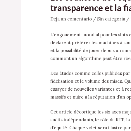
transparence et la f
Deja un comentario
/
Sin categoría
/ 
L’engouement mondial pour les slots e
déclarent préférer les machines à sous 
et la possibilité de jouer depuis un s
comment un algorithme peut être réelle
Des études comme celles publiées par
fidélisation et le volume des mises. Qu
essayer de nouvelles variantes et à r
massifs et nuire à la réputation d’un o
Cet article décortique les six axes maje
audits indépendants, le rôle du RTP, l
d’équité. Chaque volet sera illustré p