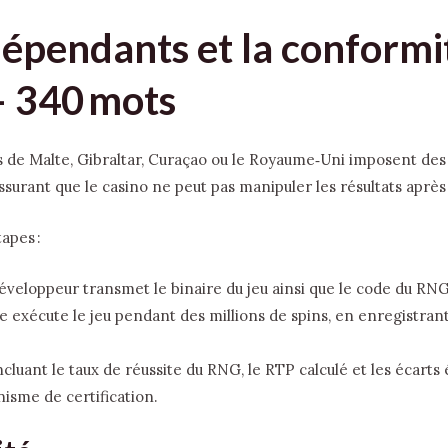
ndépendants et la conformi
– 340 mots
és de Malte, Gibraltar, Curaçao ou le Royaume‑Uni imposent des 
assurant que le casino ne peut pas manipuler les résultats après
apes :
développeur transmet le binaire du jeu ainsi que le code du RNG
re exécute le jeu pendant des millions de spins, en enregistrant
 incluant le taux de réussite du RNG, le RTP calculé et les écarts 
anisme de certification.