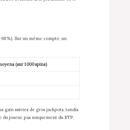
 98 %). Sur un même compte, un
oyens (sur 1 000 spins)
s gain suivies de gros jackpots, tandis
e du joueur, pas uniquement du RTP.