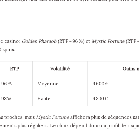
e casino :
Golden Pharaoh
(RTP = 96 %) et
Mystic Fortune
(RTP =
 spins.
RTP
Volatilité
Gains m
96 %
Moyenne
9 600 €
98 %
Haute
9 800 €
ns proches, mais
Mystic Fortune
affichera plus de séquences san
ments plus réguliers. Le choix dépend donc du profil de risqu