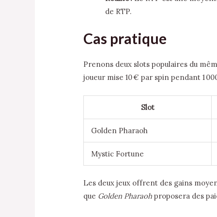
de RTP.
Cas pratique
Prenons deux slots populaires du mêm
joueur mise 10 € par spin pendant 1 000
Slot
Golden Pharaoh
Mystic Fortune
Les deux jeux offrent des gains moye
que
Golden Pharaoh
proposera des paie