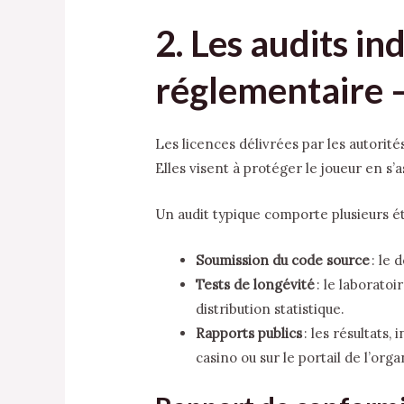
2. Les audits i
réglementaire 
Les licences délivrées par les autorit
Elles visent à protéger le joueur en s’
Un audit typique comporte plusieurs ét
Soumission du code source
: le 
Tests de longévité
: le laboratoi
distribution statistique.
Rapports publics
: les résultats,
casino ou sur le portail de l’org