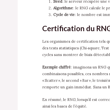
Seed
: le serveur récupère une v
Algorithme
: le RNG calcule le 
Cycle de vie
: le nombre est im
Certification du RN
Les organismes de certification tels 
des tests statistiques (Chi‑square, Te
cycles sans montrer de biais détectabl
Exemple chiffré
: imaginons un RNG qui 
combinaisons possibles, ces nombres 
« Scatter », le second « Bar », le trois
remporte un gain immédiat. Sans un RNG
En résumé, le RNG, lorsqu’il est corre
ainsi les bases de l’équité.