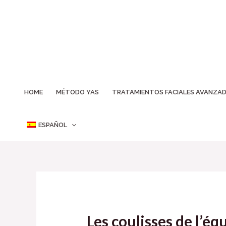
Ir
al
contenido
HOME
MÉTODO YAS
TRATAMIENTOS FACIALES AVANZA
ESPAÑOL
Les coulisses de l’éq