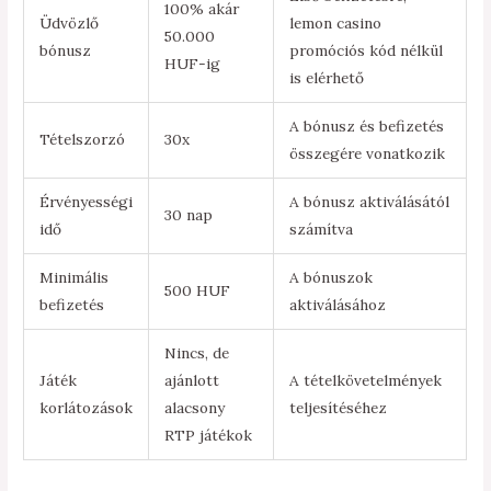
100% akár
Üdvözlő
lemon casino
50.000
bónusz
promóciós kód nélkül
HUF-ig
is elérhető
A bónusz és befizetés
Tételszorzó
30x
összegére vonatkozik
Érvényességi
A bónusz aktiválásától
30 nap
idő
számítva
Minimális
A bónuszok
500 HUF
befizetés
aktiválásához
Nincs, de
Játék
ajánlott
A tételkövetelmények
korlátozások
alacsony
teljesítéséhez
RTP játékok