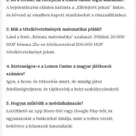
A bejelentkezési oldalon kattints a „Elfelejtett jelszó” linkre,
és kövesd az emailben kapott utasításokat a visszaállításhoz.
3. Mik a tételkövetelmények matematikai példái?
Lásd a fenti „Bónusz matematika” szakaszt. Például, 20.000
HUF bónusz 25x-es tételszorzóval 500.000 HUF
tételkövetelményt jelent.
4. Biztonságos-e a Lemon Casino a magyar játékosok
számára?
Igen, a licenc és titkosítás miatt, de mindig játsz
felelősségteljesen, és tájékozódj a helyi szabályozásokról.
5. Hogyan működik a mobilalkalmazás?
Letölthető az App Store-ból vagy Google Play-ből, és
ugyanazokat a funkciókat kínálja, mint a webes verzió,
beleértve a bónuszok használatát.