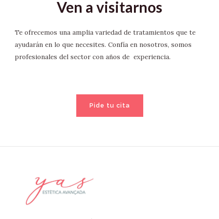
Ven a visitarnos
Te ofrecemos una amplia variedad de tratamientos que te
ayudarán en lo que necesites. Confía en nosotros, somos
profesionales del sector con años de experiencia.
Pide tu cita