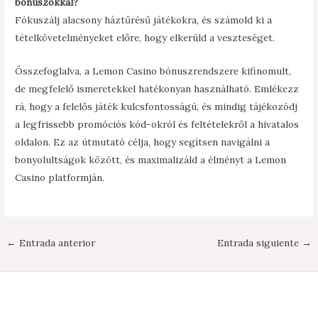
bónuszokkal?
Fókuszálj alacsony háztűrésű játékokra, és számold ki a
tételkövetelményeket előre, hogy elkerüld a veszteséget.
Összefoglalva, a Lemon Casino bónuszrendszere kifinomult,
de megfelelő ismeretekkel hatékonyan használható. Emlékezz
rá, hogy a felelős játék kulcsfontosságú, és mindig tájékozódj
a legfrissebb promóciós kód-okról és feltételekről a hivatalos
oldalon. Ez az útmutató célja, hogy segítsen navigálni a
bonyolultságok között, és maximalizáld a élményt a Lemon
Casino platformján.
←
Entrada anterior
Entrada siguiente
→