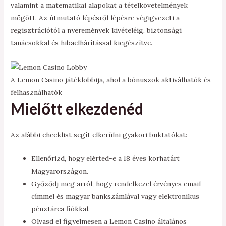
valamint a matematikai alapokat a tételkövetelmények
mögött. Az útmutató lépésről lépésre végigvezeti a
regisztrációtól a nyeremények kivételéig, biztonsági
tanácsokkal és hibaelhárítással kiegészítve.
A Lemon Casino játéklobbija, ahol a bónuszok aktiválhatók és
felhasználhatók
Mielőtt elkezdenéd
Az alábbi checklist segít elkerülni gyakori buktatókat:
Ellenőrizd, hogy elérted-e a 18 éves korhatárt
Magyarországon.
Győződj meg arról, hogy rendelkezel érvényes email
címmel és magyar bankszámlával vagy elektronikus
pénztárca fiókkal.
Olvasd el figyelmesen a Lemon Casino általános