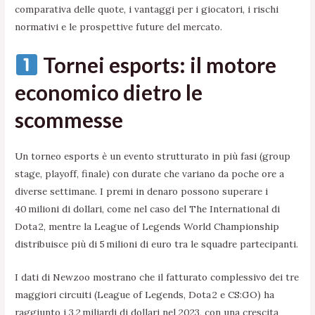
comparativa delle quote, i vantaggi per i giocatori, i rischi
normativi e le prospettive future del mercato.
Tornei esports: il motore
economico dietro le
scommesse
Un torneo esports è un evento strutturato in più fasi (group
stage, playoff, finale) con durate che variano da poche ore a
diverse settimane. I premi in denaro possono superare i
40 milioni di dollari, come nel caso del The International di
Dota 2, mentre la League of Legends World Championship
distribuisce più di 5 milioni di euro tra le squadre partecipanti.
I dati di Newzoo mostrano che il fatturato complessivo dei tre
maggiori circuiti (League of Legends, Dota 2 e CS:GO) ha
raggiunto i 3,2 miliardi di dollari nel 2023, con una crescita