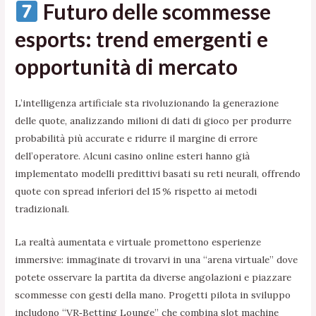
Futuro delle scommesse
esports: trend emergenti e
opportunità di mercato
L’intelligenza artificiale sta rivoluzionando la generazione
delle quote, analizzando milioni di dati di gioco per produrre
probabilità più accurate e ridurre il margine di errore
dell’operatore. Alcuni casino online esteri hanno già
implementato modelli predittivi basati su reti neurali, offrendo
quote con spread inferiori del 15 % rispetto ai metodi
tradizionali.
La realtà aumentata e virtuale promettono esperienze
immersive: immaginate di trovarvi in una “arena virtuale” dove
potete osservare la partita da diverse angolazioni e piazzare
scommesse con gesti della mano. Progetti pilota in sviluppo
includono “VR‑Betting Lounge” che combina slot machine