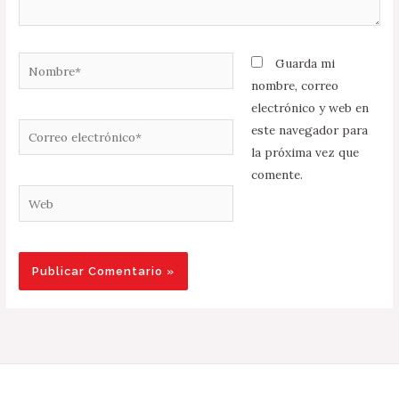
Nombre*
Guarda mi
nombre, correo
electrónico y web en
Correo
este navegador para
electrónico*
la próxima vez que
comente.
Web