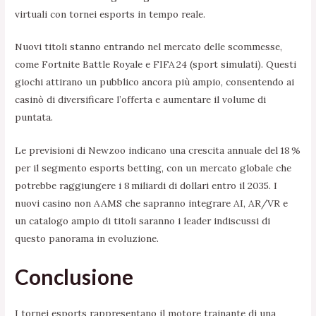
virtuali con tornei esports in tempo reale.
Nuovi titoli stanno entrando nel mercato delle scommesse,
come Fortnite Battle Royale e FIFA 24 (sport simulati). Questi
giochi attirano un pubblico ancora più ampio, consentendo ai
casinò di diversificare l’offerta e aumentare il volume di
puntata.
Le previsioni di Newzoo indicano una crescita annuale del 18 %
per il segmento esports betting, con un mercato globale che
potrebbe raggiungere i 8 miliardi di dollari entro il 2035. I
nuovi casino non AAMS che sapranno integrare AI, AR/VR e
un catalogo ampio di titoli saranno i leader indiscussi di
questo panorama in evoluzione.
Conclusione
I tornei esports rappresentano il motore trainante di una