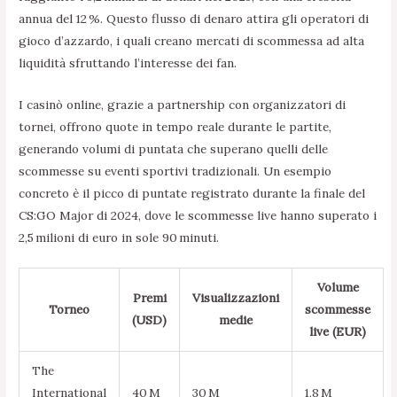
annua del 12 %. Questo flusso di denaro attira gli operatori di
gioco d’azzardo, i quali creano mercati di scommessa ad alta
liquidità sfruttando l’interesse dei fan.
I casinò online, grazie a partnership con organizzatori di
tornei, offrono quote in tempo reale durante le partite,
generando volumi di puntata che superano quelli delle
scommesse su eventi sportivi tradizionali. Un esempio
concreto è il picco di puntate registrato durante la finale del
CS:GO Major di 2024, dove le scommesse live hanno superato i
2,5 milioni di euro in sole 90 minuti.
Volume
Premi
Visualizzazioni
Torneo
scommesse
(USD)
medie
live (EUR)
The
International
40 M
30 M
1,8 M