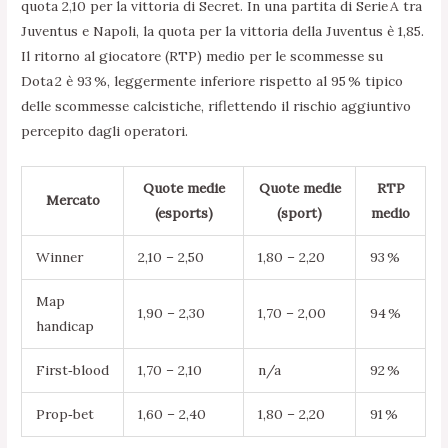
quota 2,10 per la vittoria di Secret. In una partita di Serie A tra
Juventus e Napoli, la quota per la vittoria della Juventus è 1,85.
Il ritorno al giocatore (RTP) medio per le scommesse su
Dota 2 è 93 %, leggermente inferiore rispetto al 95 % tipico
delle scommesse calcistiche, riflettendo il rischio aggiuntivo
percepito dagli operatori.
Quote medie
Quote medie
RTP
Mercato
(esports)
(sport)
medio
Winner
2,10 – 2,50
1,80 – 2,20
93 %
Map
1,90 – 2,30
1,70 – 2,00
94 %
handicap
First‑blood
1,70 – 2,10
n/a
92 %
Prop‑bet
1,60 – 2,40
1,80 – 2,20
91 %