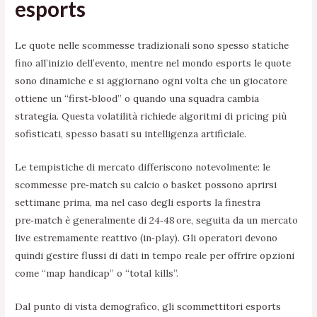
esports
Le quote nelle scommesse tradizionali sono spesso statiche
fino all’inizio dell’evento, mentre nel mondo esports le quote
sono dinamiche e si aggiornano ogni volta che un giocatore
ottiene un “first‑blood” o quando una squadra cambia
strategia. Questa volatilità richiede algoritmi di pricing più
sofisticati, spesso basati su intelligenza artificiale.
Le tempistiche di mercato differiscono notevolmente: le
scommesse pre‑match su calcio o basket possono aprirsi
settimane prima, ma nel caso degli esports la finestra
pre‑match è generalmente di 24‑48 ore, seguita da un mercato
live estremamente reattivo (in‑play). Gli operatori devono
quindi gestire flussi di dati in tempo reale per offrire opzioni
come “map handicap” o “total kills”.
Dal punto di vista demografico, gli scommettitori esports