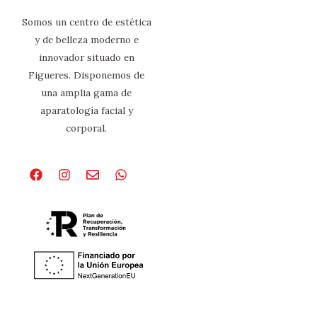
Somos un centro de estética
y de belleza moderno e
innovador situado en
Figueres. Disponemos de
una amplia gama de
aparatología facial y
corporal.
Facebook
Instagram
Envelope
Whatsapp