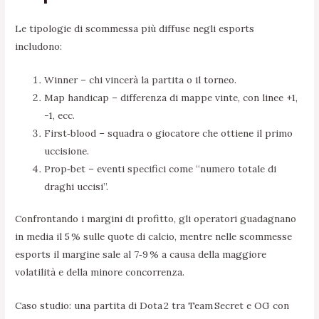
Le tipologie di scommessa più diffuse negli esports
includono:
Winner – chi vincerà la partita o il torneo.
Map handicap – differenza di mappe vinte, con linee +1,
-1, ecc.
First‑blood – squadra o giocatore che ottiene il primo
uccisione.
Prop‑bet – eventi specifici come “numero totale di
draghi uccisi”.
Confrontando i margini di profitto, gli operatori guadagnano
in media il 5 % sulle quote di calcio, mentre nelle scommesse
esports il margine sale al 7‑9 % a causa della maggiore
volatilità e della minore concorrenza.
Caso studio: una partita di Dota 2 tra Team Secret e OG con