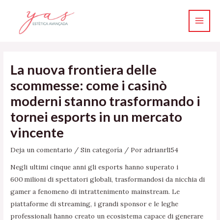
Ir
Main
al
Men
contenido
La nuova frontiera delle
scommesse: come i casinò
moderni stanno trasformando i
tornei esports in un mercato
vincente
Deja un comentario
/
Sin categoría
/ Por
adrianrl154
Negli ultimi cinque anni gli esports hanno superato i
600 milioni di spettatori globali, trasformandosi da nicchia di
gamer a fenomeno di intrattenimento mainstream. Le
piattaforme di streaming, i grandi sponsor e le leghe
professionali hanno creato un ecosistema capace di generare