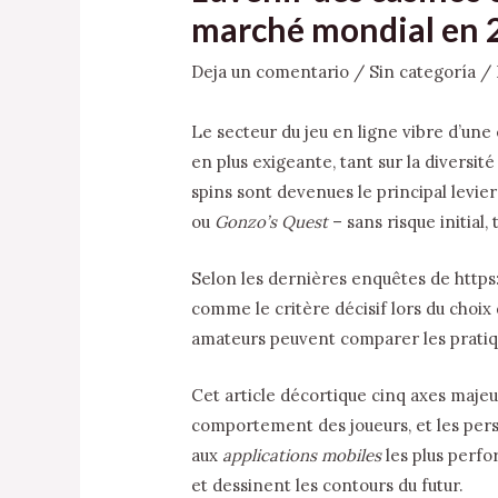
marché mondial en 
Deja un comentario
/
Sin categoría
/ 
Le secteur du jeu en ligne vibre d’une
en plus exigeante, tant sur la diversité
spins sont devenues le principal levie
ou
Gonzo’s Quest
– sans risque initial
Selon les dernières enquêtes de
http
comme le critère décisif lors du choix 
amateurs peuvent comparer les pratique
Cet article décortique cinq axes majeu
comportement des joueurs, et les pers
aux
applications mobiles
les plus perfo
et dessinent les contours du futur.