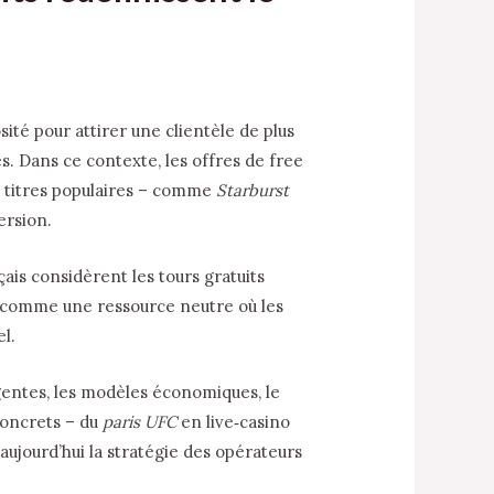
ité pour attirer une clientèle de plus
tes. Dans ce contexte, les offres de free
es titres populaires – comme
Starburst
ersion.
çais considèrent les tours gratuits
 comme une ressource neutre où les
l.
rgentes, les modèles économiques, le
concrets – du
paris UFC
en live‑casino
aujourd’hui la stratégie des opérateurs