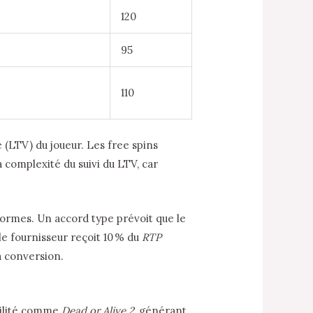
120
95
110
e (LTV) du joueur. Les free spins
 complexité du suivi du LTV, car
formes. Un accord type prévoit que le
 le fournisseur reçoit 10 % du
RTP
a conversion.
atilité comme
Dead or Alive 2
, générant