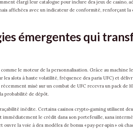
mment élargi leur catalogue pour inclure des jeux de casino, 
ais affichées avec un indicateur de conformité, renforçant la c
gies émergentes qui trans
)
sée comme le moteur de la personnalisation. Grâce au machine l
es slots à haute volatilité, fréquence des paris UFC) et déliv
 a récemment misé sur un combat de UFC recevra un pack de 10 t
la probabilité de dépôt.
traçabilité inédite. Certains casinos crypto‑gaming utilisent d
voit immédiatement le crédit dans son portefeuille, sans interm
u et ouvre la voie à des modèles de bonus « pay‑per‑spin » où cha