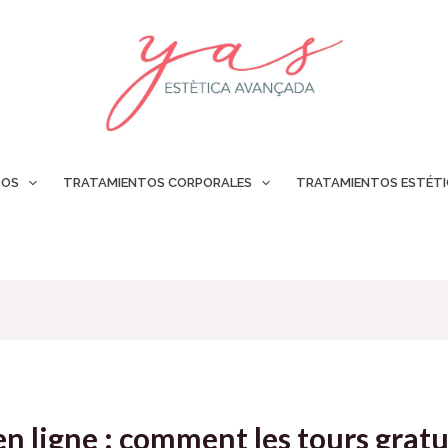
DOS
TRATAMIENTOS CORPORALES
TRATAMIENTOS ESTÉT
en ligne : comment les tours gratu