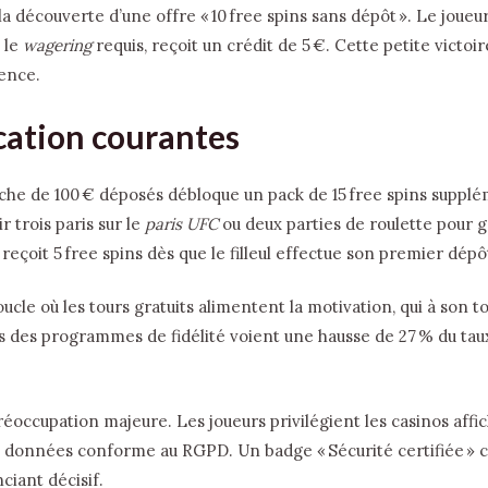
a découverte d’une offre « 10 free spins sans dépôt ». Le joueur
t le
wagering
requis, reçoit un crédit de 5 €. Cette petite victo
rence.
cation courantes
che de 100 € déposés débloque un pack de 15 free spins supplé
r trois paris sur le
paris UFC
ou deux parties de roulette pour g
 reçoit 5 free spins dès que le filleul effectue son premier dépô
cle où les tours gratuits alimentent la motivation, qui à son 
s des programmes de fidélité voient une hausse de 27 % du taux
préoccupation majeure. Les joueurs privilégient les casinos affic
s données conforme au RGPD. Un badge « Sécurité certifiée » 
ciant décisif.