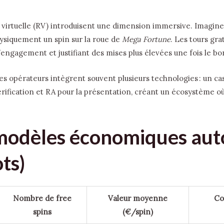
é virtuelle (RV) introduisent une dimension immersive. Imaginez
physiquement un spin sur la roue de
Mega Fortune
. Les tours gra
’engagement et justifiant des mises plus élevées une fois le bo
es opérateurs intègrent souvent plusieurs technologies : un ca
vérification et RA pour la présentation, créant un écosystème 
 modèles économiques aut
ts)
Nombre de free
Valeur moyenne
Co
spins
(€/spin)