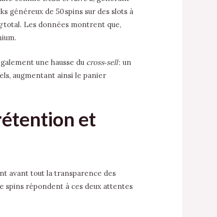
acks généreux de 50 spins sur des slots à
g
total. Les données montrent que,
mium.
t également une hausse du
cross‑sell
: un
éels, augmentant ainsi le panier
rétention et
nt avant tout la transparence des
ree spins répondent à ces deux attentes