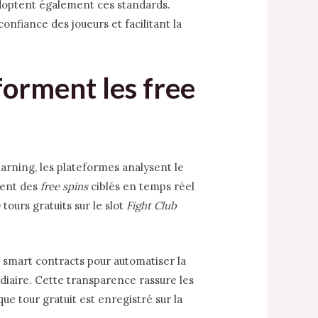
adoptent également ces standards.
onfiance des joueurs et facilitant la
forment les free
earning, les plateformes analysent le
rent des
free spins
ciblés en temps réel
ours gratuits sur le slot
Fight Club
es smart contracts pour automatiser la
édiaire. Cette transparence rassure les
que tour gratuit est enregistré sur la