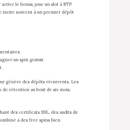
 active le bonus, joue un slot à RTP
ire incite souvent à un premier dépôt
mentaires.
agner un spin gratuit.
t.
tour génère des dépôts récurrents. Les
 de rétention au bout de six mois,
hant des certificats SSL, des audits de
combiné à des free spins bien