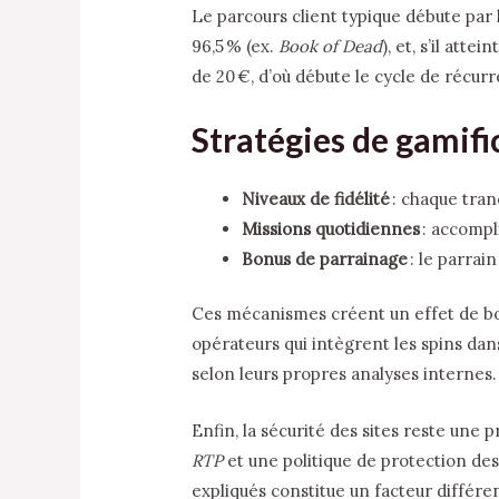
Le parcours client typique débute par l
96,5 % (ex.
Book of Dead
), et, s’il attein
de 20 €, d’où débute le cycle de récur
Stratégies de gamifi
Niveaux de fidélité
: chaque tran
Missions quotidiennes
: accompli
Bonus de parrainage
: le parrain
Ces mécanismes créent un effet de bou
opérateurs qui intègrent les spins dan
selon leurs propres analyses internes.
Enfin, la sécurité des sites reste une 
RTP
et une politique de protection de
expliqués constitue un facteur différen