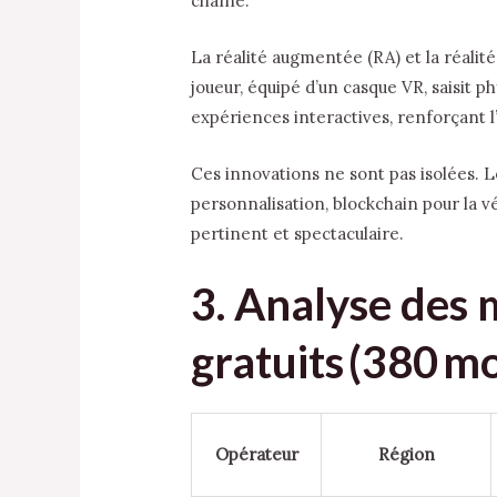
chaîne.
La réalité augmentée (RA) et la réalit
joueur, équipé d’un casque VR, saisit 
expériences interactives, renforçant l
Ces innovations ne sont pas isolées. L
personnalisation, blockchain pour la 
pertinent et spectaculaire.
3. Analyse des
gratuits (380 mo
Opérateur
Région