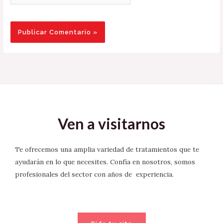
Ven a visitarnos
Te ofrecemos una amplia variedad de tratamientos que te
ayudarán en lo que necesites. Confía en nosotros, somos
profesionales del sector con años de experiencia.