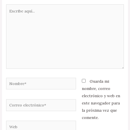
Escribe
aquí...
Nombre*
Guarda mi
nombre, correo
electrónico y web en
Correo
este navegador para
electrónico*
la próxima vez que
comente.
Web