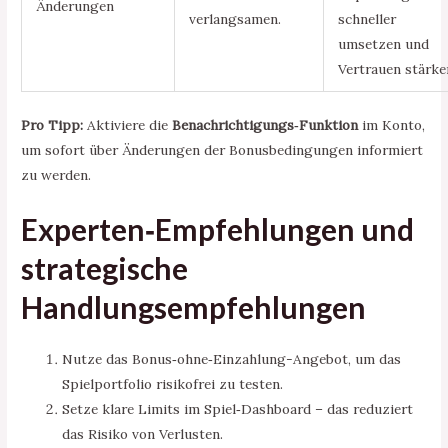
Änderungen
verlangsamen.
schneller
umsetzen und
Vertrauen stärke
Pro Tipp:
Aktiviere die
Benachrichtigungs‑Funktion
im Konto,
um sofort über Änderungen der Bonusbedingungen informiert
zu werden.
Experten‑Empfehlungen und
strategische
Handlungsempfehlungen
Nutze das Bonus‑ohne‑Einzahlung-Angebot, um das
Spielportfolio risikofrei zu testen.
Setze klare Limits im Spiel‑Dashboard – das reduziert
das Risiko von Verlusten.