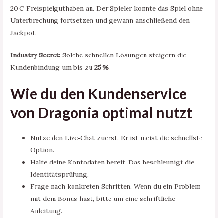
20 € Freispielguthaben an. Der Spieler konnte das Spiel ohne
Unterbrechung fortsetzen und gewann anschließend den
Jackpot.
Industry Secret:
Solche schnellen Lösungen steigern die
Kundenbindung um bis zu
25 %
.
Wie du den Kundenservice
von Dragonia optimal nutzt
Nutze den Live‑Chat zuerst. Er ist meist die schnellste
Option.
Halte deine Kontodaten bereit. Das beschleunigt die
Identitätsprüfung.
Frage nach konkreten Schritten. Wenn du ein Problem
mit dem Bonus hast, bitte um eine schriftliche
Anleitung.