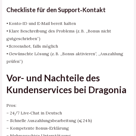
Checkliste für den Support‑Kontakt
• Konto‑ID und E‑Mail bereit halten
• Klare Beschreibung des Problems (z. B. „Bonus nicht
gutgeschrieben“)
• Screenshot, falls möglich
• Gewünschte Lösung (z. B. „Bonus aktivieren“, „Auszahlung
prüfen“)
Vor- und Nachteile des
Kundenservices bei Dragonia
Pros:
– 24/7 Live‑Chat in Deutsch
– Schnelle Auszahlungsbearbeitung (⩽ 24 h)
– Kompetente Bonus‑Erklärung
– Mehrsprachige Unterstützung