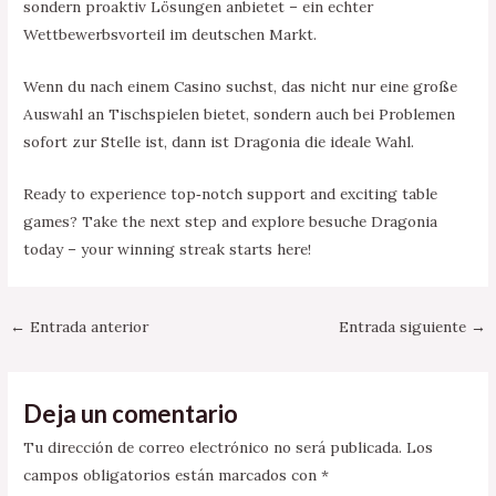
sondern proaktiv Lösungen anbietet – ein echter
Wettbewerbsvorteil im deutschen Markt.
Wenn du nach einem Casino suchst, das nicht nur eine große
Auswahl an Tischspielen bietet, sondern auch bei Problemen
sofort zur Stelle ist, dann ist Dragonia die ideale Wahl.
Ready to experience top‑notch support and exciting table
games? Take the next step and explore
besuche Dragonia
today – your winning streak starts here!
←
Entrada anterior
Entrada siguiente
→
Deja un comentario
Tu dirección de correo electrónico no será publicada.
Los
campos obligatorios están marcados con
*