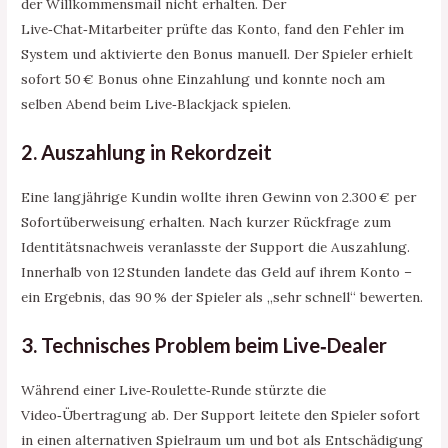
der Willkommensmail nicht erhalten. Der
Live‑Chat‑Mitarbeiter prüfte das Konto, fand den Fehler im
System und aktivierte den Bonus manuell. Der Spieler erhielt
sofort 50 € Bonus ohne Einzahlung und konnte noch am
selben Abend beim Live‑Blackjack spielen.
2. Auszahlung in Rekordzeit
Eine langjährige Kundin wollte ihren Gewinn von 2.300 € per
Sofortüberweisung erhalten. Nach kurzer Rückfrage zum
Identitätsnachweis veranlasste der Support die Auszahlung.
Innerhalb von 12 Stunden landete das Geld auf ihrem Konto –
ein Ergebnis, das 90 % der Spieler als „sehr schnell“ bewerten.
3. Technisches Problem beim Live‑Dealer
Während einer Live‑Roulette‑Runde stürzte die
Video‑Übertragung ab. Der Support leitete den Spieler sofort
in einen alternativen Spielraum um und bot als Entschädigung