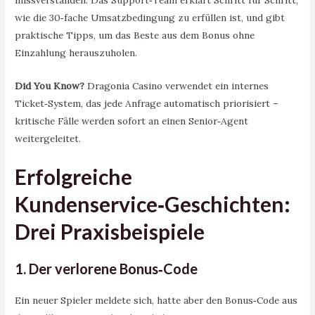
missverstanden. Das Support‑Team erklärt Schritt für Schritt,
wie die 30‑fache Umsatzbedingung zu erfüllen ist, und gibt
praktische Tipps, um das Beste aus dem Bonus ohne
Einzahlung herauszuholen.
Did You Know?
Dragonia Casino verwendet ein internes
Ticket‑System, das jede Anfrage automatisch priorisiert –
kritische Fälle werden sofort an einen Senior‑Agent
weitergeleitet.
Erfolgreiche
Kundenservice‑Geschichten:
Drei Praxisbeispiele
1. Der verlorene Bonus‑Code
Ein neuer Spieler meldete sich, hatte aber den Bonus‑Code aus