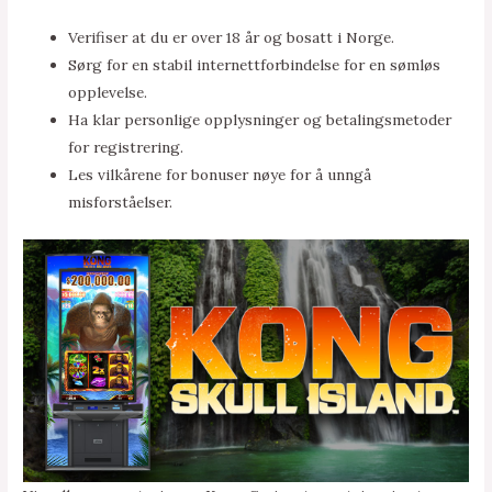
Verifiser at du er over 18 år og bosatt i Norge.
Sørg for en stabil internettforbindelse for en sømløs
opplevelse.
Ha klar personlige opplysninger og betalingsmetoder
for registrering.
Les vilkårene for bonuser nøye for å unngå
misforståelser.