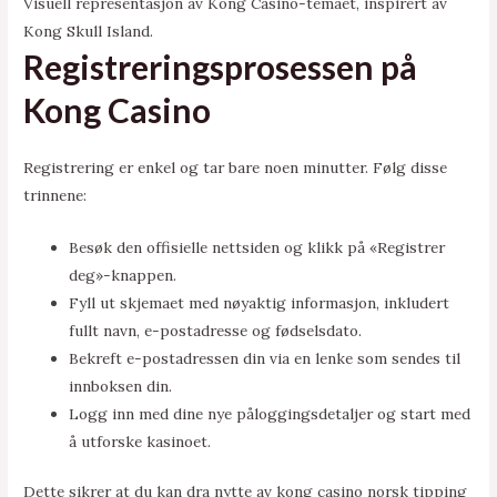
Visuell representasjon av Kong Casino-temaet, inspirert av
Kong Skull Island.
Registreringsprosessen på
Kong Casino
Registrering er enkel og tar bare noen minutter. Følg disse
trinnene:
Besøk den offisielle nettsiden og klikk på «Registrer
deg»-knappen.
Fyll ut skjemaet med nøyaktig informasjon, inkludert
fullt navn, e-postadresse og fødselsdato.
Bekreft e-postadressen din via en lenke som sendes til
innboksen din.
Logg inn med dine nye påloggingsdetaljer og start med
å utforske kasinoet.
Dette sikrer at du kan dra nytte av kong casino norsk tipping