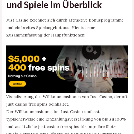
und Spiele im Überblick
Just Casino zeichnet sich durch attraktive Bonusprogramme
und ein breites Spielangebot aus. Hier ist eine
Zusammenfassung der Hauptfunktionen:
Visualisierung des Willkommensbonus von Just Casino, der oft
just casino free spins beinhaltet.
Der Willkommensbonus bei Just Casino umfasst
typischerweise eine Einzahlungsverstärkung von bis zu 100%
und zusätzliche just casino free spins für populäre Slot-
Spiele. Beispielsweise könnte ein Bonus von 100 Freispielen