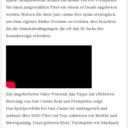
für einen ausgewählten Titel wie «Book of Dead» angeboten
werden. Nutzen Sie diese just casino free spins strategisch,
um ohne eigenes Risiko Gewinne zu erzielen, aber beachten
Sie die Umsatzbedingungen, die oft das 35-fache des
Bonusbetrags erfordern.
Ein eingebettetes Video-Tutorial, das Tipps zur effektiven
Nutzung von Just Casino Boni und Freispielen zeigt.
Das Spielportfolio bei Just Casino ist umfangreich und
umfasst über 1000 Titel von Top-Anbietern wie NetEnt und
Microgaming. Dazu gehören Slots, Tischspiele wie Blackjack