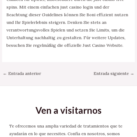
spins. Mit einem einfachen just casino login und der
Beachtung dieser Guidelines können Sie Boni effizient nutzen
und Ihr Spielerlebnis steigern. Denken Sie stets an
verantwortungsvolles Spielen und setzen Sie Limits, um die
Unterhaltung nachhaltig zu gestalten. Für weitere Updates,
besuchen Sie regelmäßig die offizielle Just Casino Website.
←
Entrada anterior
Entrada siguiente
→
Ven a visitarnos
Te ofrecemos una amplia variedad de tratamientos que te
ayudarán en lo que necesites. Confía en nosotros, somos