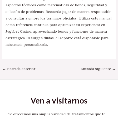
aspectos técnicos como matemáticas de bonos, seguridad y
solución de problemas. Recuerda jugar de manera responsable
y consultar siempre los términos oficiales. Utiliza este manual
como referencia continua para optimizar tu experiencia en
Jugabet Casino, aprovechando bonos y funciones de manera
estratégica. Si surgen dudas, el soporte está disponible para
asistencia personalizada.
←
Entrada anterior
Entrada siguiente
→
Ven a visitarnos
Te ofrecemos una amplia variedad de tratamientos que te