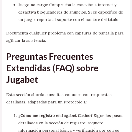
Juego no carga: Comprueba la conexión a internet y
desactiva bloqueadores de anuncios. Si es específico de
un juego, reporta al soporte con el nombre del título.
Documenta cualquier problema con capturas de pantalla para
agilizar la asistencia.
Preguntas Frecuentes
Extendidas (FAQ) sobre
Jugabet
Esta sección aborda consultas comunes con respuestas
detalladas, adaptadas para un Protocolo L:
¿Cómo me registro en Jugabet Casino?
Sigue los pasos
detallados en la sección de registro; requiere
información personal básica y verificación por correo