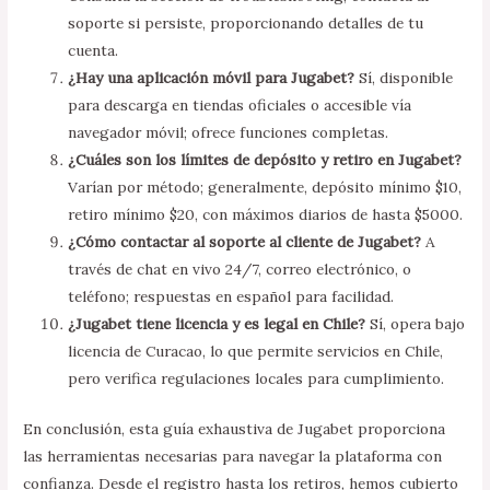
soporte si persiste, proporcionando detalles de tu
cuenta.
¿Hay una aplicación móvil para Jugabet?
Sí, disponible
para descarga en tiendas oficiales o accesible vía
navegador móvil; ofrece funciones completas.
¿Cuáles son los límites de depósito y retiro en Jugabet?
Varían por método; generalmente, depósito mínimo $10,
retiro mínimo $20, con máximos diarios de hasta $5000.
¿Cómo contactar al soporte al cliente de Jugabet?
A
través de chat en vivo 24/7, correo electrónico, o
teléfono; respuestas en español para facilidad.
¿Jugabet tiene licencia y es legal en Chile?
Sí, opera bajo
licencia de Curacao, lo que permite servicios en Chile,
pero verifica regulaciones locales para cumplimiento.
En conclusión, esta guía exhaustiva de Jugabet proporciona
las herramientas necesarias para navegar la plataforma con
confianza. Desde el registro hasta los retiros, hemos cubierto