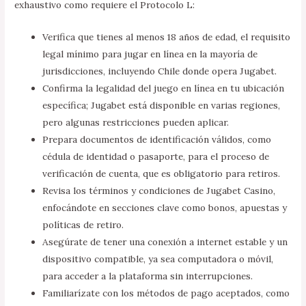
exhaustivo como requiere el Protocolo L:
Verifica que tienes al menos 18 años de edad, el requisito
legal mínimo para jugar en línea en la mayoría de
jurisdicciones, incluyendo Chile donde opera Jugabet.
Confirma la legalidad del juego en línea en tu ubicación
específica; Jugabet está disponible en varias regiones,
pero algunas restricciones pueden aplicar.
Prepara documentos de identificación válidos, como
cédula de identidad o pasaporte, para el proceso de
verificación de cuenta, que es obligatorio para retiros.
Revisa los términos y condiciones de Jugabet Casino,
enfocándote en secciones clave como bonos, apuestas y
políticas de retiro.
Asegúrate de tener una conexión a internet estable y un
dispositivo compatible, ya sea computadora o móvil,
para acceder a la plataforma sin interrupciones.
Familiarízate con los métodos de pago aceptados, como