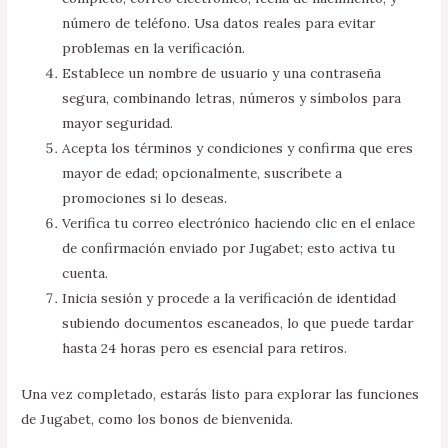
número de teléfono. Usa datos reales para evitar
problemas en la verificación.
Establece un nombre de usuario y una contraseña
segura, combinando letras, números y símbolos para
mayor seguridad.
Acepta los términos y condiciones y confirma que eres
mayor de edad; opcionalmente, suscríbete a
promociones si lo deseas.
Verifica tu correo electrónico haciendo clic en el enlace
de confirmación enviado por Jugabet; esto activa tu
cuenta.
Inicia sesión y procede a la verificación de identidad
subiendo documentos escaneados, lo que puede tardar
hasta 24 horas pero es esencial para retiros.
Una vez completado, estarás listo para explorar las funciones
de Jugabet, como los bonos de bienvenida.