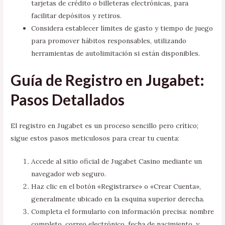
tarjetas de crédito o billeteras electrónicas, para
facilitar depósitos y retiros.
Considera establecer límites de gasto y tiempo de juego
para promover hábitos responsables, utilizando
herramientas de autolimitación si están disponibles.
Guía de Registro en Jugabet:
Pasos Detallados
El registro en Jugabet es un proceso sencillo pero crítico;
sigue estos pasos meticulosos para crear tu cuenta:
Accede al sitio oficial de Jugabet Casino mediante un
navegador web seguro.
Haz clic en el botón «Registrarse» o «Crear Cuenta»,
generalmente ubicado en la esquina superior derecha.
Completa el formulario con información precisa: nombre
completo, correo electrónico, fecha de nacimiento, y