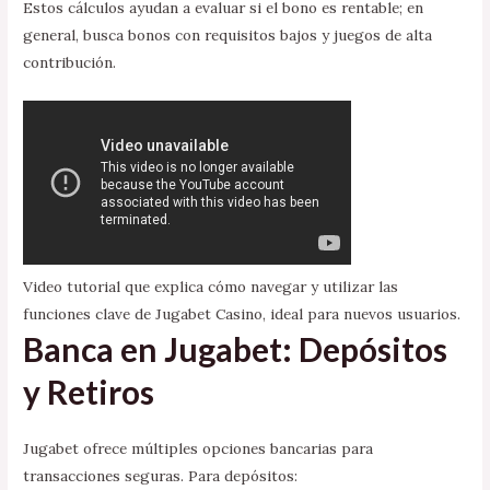
Estos cálculos ayudan a evaluar si el bono es rentable; en
general, busca bonos con requisitos bajos y juegos de alta
contribución.
Video tutorial que explica cómo navegar y utilizar las
funciones clave de Jugabet Casino, ideal para nuevos usuarios.
Banca en Jugabet: Depósitos
y Retiros
Jugabet ofrece múltiples opciones bancarias para
transacciones seguras. Para depósitos: