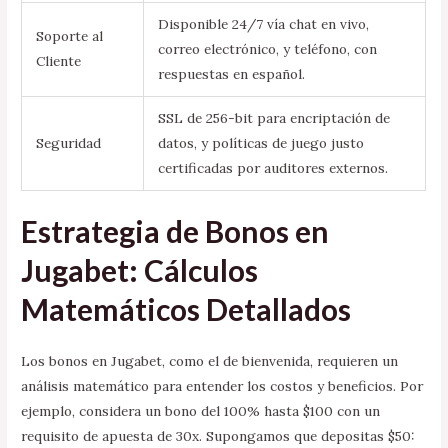
Disponible 24/7 vía chat en vivo,
Soporte al
correo electrónico, y teléfono, con
Cliente
respuestas en español.
SSL de 256-bit para encriptación de
Seguridad
datos, y políticas de juego justo
certificadas por auditores externos.
Estrategia de Bonos en
Jugabet: Cálculos
Matemáticos Detallados
Los bonos en Jugabet, como el de bienvenida, requieren un
análisis matemático para entender los costos y beneficios. Por
ejemplo, considera un bono del 100% hasta $100 con un
requisito de apuesta de 30x. Supongamos que depositas $50: