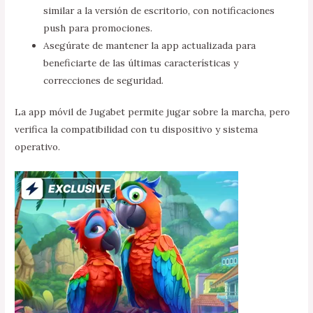
similar a la versión de escritorio, con notificaciones
push para promociones.
Asegúrate de mantener la app actualizada para
beneficiarte de las últimas características y
correcciones de seguridad.
La app móvil de Jugabet permite jugar sobre la marcha, pero
verifica la compatibilidad con tu dispositivo y sistema
operativo.