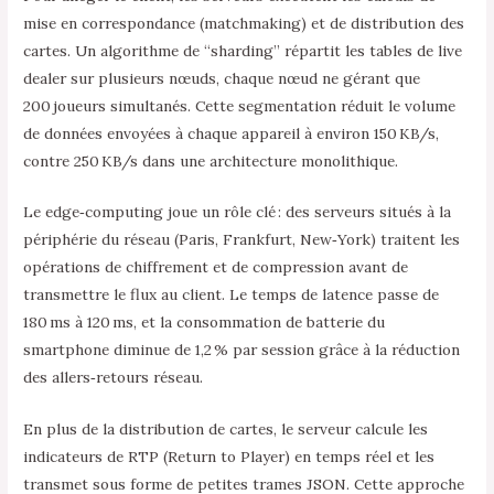
mise en correspondance (matchmaking) et de distribution des
cartes. Un algorithme de “sharding” répartit les tables de live
dealer sur plusieurs nœuds, chaque nœud ne gérant que
200 joueurs simultanés. Cette segmentation réduit le volume
de données envoyées à chaque appareil à environ 150 KB/s,
contre 250 KB/s dans une architecture monolithique.
Le edge‑computing joue un rôle clé : des serveurs situés à la
périphérie du réseau (Paris, Frankfurt, New‑York) traitent les
opérations de chiffrement et de compression avant de
transmettre le flux au client. Le temps de latence passe de
180 ms à 120 ms, et la consommation de batterie du
smartphone diminue de 1,2 % par session grâce à la réduction
des allers‑retours réseau.
En plus de la distribution de cartes, le serveur calcule les
indicateurs de RTP (Return to Player) en temps réel et les
transmet sous forme de petites trames JSON. Cette approche