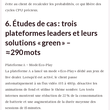
évite au client de recalculer les probabilités, ce qui libère des
cycles CPU précieux.
6. Études de cas : trois
plateformes leaders et leurs
solutions « green » –
≈ 290 mots
Plateforme A – Mode Eco‑Play
La plateforme A a lancé un mode « Eco‑Play » dédié aux jeux de
live dealer. Lorsqu’il est activé, le client passe
automatiquement à un flux vidéo AV1 à 480p, désactive les
animations de fond et utilise le thème sombre. Les tests
internes montrent une réduction de 22 % de la consommation
de batterie et une augmentation de la durée moyenne des
sessions de 15 minutes.