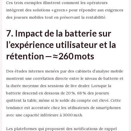
Ces trois exemples illustrent comment les opérateurs
intègrent des solutions « green » pour répondre aux exigences
des joueurs mobiles tout en préservant la rentabilité.
7. Impact de la batterie sur
l’expérience utilisateur et la
rétention — ≈ 260 mots
Des études internes menées par des cabinets d’analyse mobile
montrent une corrélation directe entre le niveau de batterie et
la durée moyenne des sessions de live dealer. Lorsque la
batterie descend en dessous de 20 %, 68 % des joueurs
quittent la table, même si le solde du compte est élevé. Cette
tendance est accentuée chez les utilisateurs de smartphones
avec une capacité inférieure à 3000 mAh.
Les plateformes qui proposent des notifications de rappel