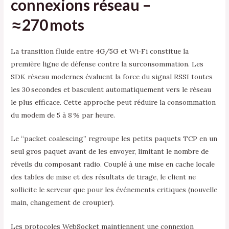
connexions réseau –
≈ 270 mots
La transition fluide entre 4G/5G et Wi‑Fi constitue la
première ligne de défense contre la surconsommation. Les
SDK réseau modernes évaluent la force du signal RSSI toutes
les 30 secondes et basculent automatiquement vers le réseau
le plus efficace. Cette approche peut réduire la consommation
du modem de 5 à 8 % par heure.
Le “packet coalescing” regroupe les petits paquets TCP en un
seul gros paquet avant de les envoyer, limitant le nombre de
réveils du composant radio. Couplé à une mise en cache locale
des tables de mise et des résultats de tirage, le client ne
sollicite le serveur que pour les événements critiques (nouvelle
main, changement de croupier).
Les protocoles WebSocket maintiennent une connexion