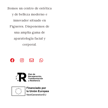
Somos un centro de estética
y de belleza moderno e
innovador situado en
Figueres. Disponemos de
una amplia gama de
aparatología facial y
corporal.
Facebook
Instagram
Envelope
Whatsapp