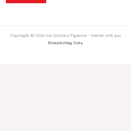
Copyright © 2026 Yas Estètica Figueres - Diseño web por
Remarketing Data
.