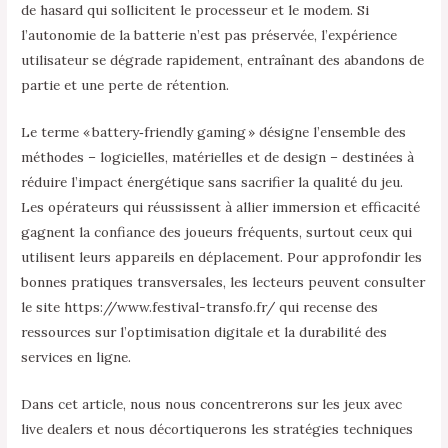
de hasard qui sollicitent le processeur et le modem. Si
l’autonomie de la batterie n’est pas préservée, l’expérience
utilisateur se dégrade rapidement, entraînant des abandons de
partie et une perte de rétention.
Le terme « battery‑friendly gaming » désigne l’ensemble des
méthodes – logicielles, matérielles et de design – destinées à
réduire l’impact énergétique sans sacrifier la qualité du jeu.
Les opérateurs qui réussissent à allier immersion et efficacité
gagnent la confiance des joueurs fréquents, surtout ceux qui
utilisent leurs appareils en déplacement. Pour approfondir les
bonnes pratiques transversales, les lecteurs peuvent consulter
le site
https://www.festival-transfo.fr/
qui recense des
ressources sur l’optimisation digitale et la durabilité des
services en ligne.
Dans cet article, nous nous concentrerons sur les jeux avec
live dealers et nous décortiquerons les stratégies techniques