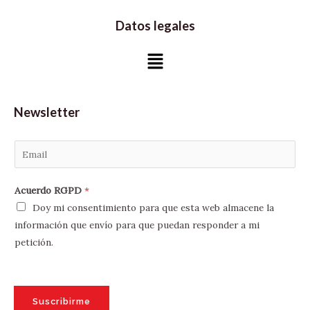
Datos legales
Menú
Newsletter
E
m
a
Acuerdo RGPD
*
i
Doy mi consentimiento para que esta web almacene la
l
información que envío para que puedan responder a mi
*
petición.
Suscribirme