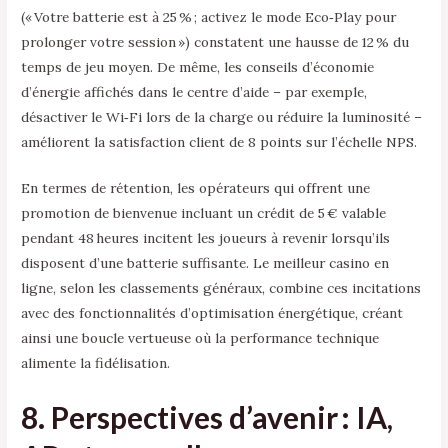
(« Votre batterie est à 25 % ; activez le mode Eco‑Play pour
prolonger votre session ») constatent une hausse de 12 % du
temps de jeu moyen. De même, les conseils d’économie
d’énergie affichés dans le centre d’aide – par exemple,
désactiver le Wi‑Fi lors de la charge ou réduire la luminosité –
améliorent la satisfaction client de 8 points sur l’échelle NPS.
En termes de rétention, les opérateurs qui offrent une
promotion de bienvenue incluant un crédit de 5 € valable
pendant 48 heures incitent les joueurs à revenir lorsqu’ils
disposent d’une batterie suffisante. Le meilleur casino en
ligne, selon les classements généraux, combine ces incitations
avec des fonctionnalités d’optimisation énergétique, créant
ainsi une boucle vertueuse où la performance technique
alimente la fidélisation.
8. Perspectives d’avenir : IA,