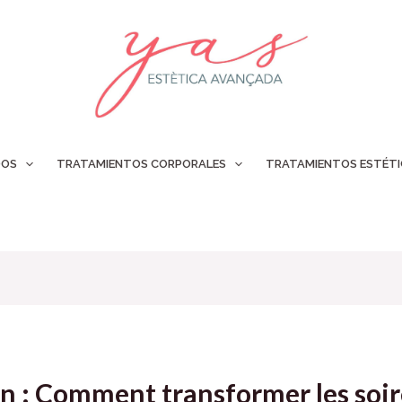
DOS
TRATAMIENTOS CORPORALES
TRATAMIENTOS ESTÉT
n : Comment transformer les soir