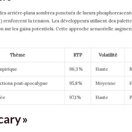
 des arrière‑plans sombres ponctués de lueurs phosphorescentes
t) renforcent la tension. Les développeurs utilisent des palettes
ion sur les gains potentiels. Cette approche sensorielle augmen
Thème
RTP
Volatilité
mpirique
96,3 %
Haute
B
actions post‑apocalypse
95,8 %
Moyenne
H
tée
97,1 %
Haute
P
cary »