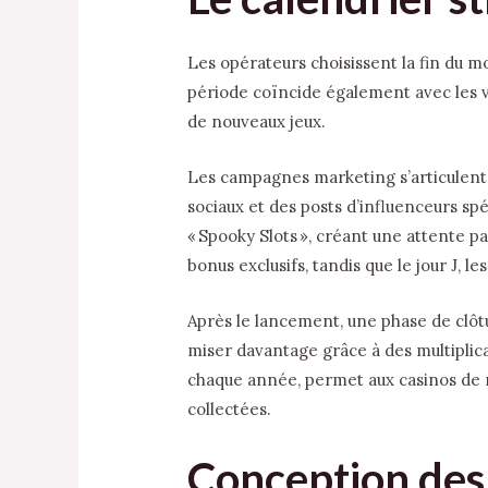
Les opérateurs choisissent la fin du m
période coïncide également avec les v
de nouveaux jeux.
Les campagnes marketing s’articulent au
sociaux et des posts d’influenceurs spé
« Spooky Slots », créant une attente 
bonus exclusifs, tandis que le jour J,
Après le lancement, une phase de clôtu
miser davantage grâce à des multiplica
chaque année, permet aux casinos de 
collectées.
Conception des 