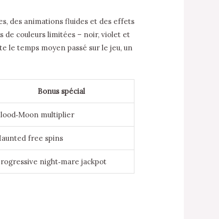
, des animations fluides et des effets
 de couleurs limitées – noir, violet et
te le temps moyen passé sur le jeu, un
Bonus spécial
lood‑Moon multiplier
aunted free spins
rogressive night‑mare jackpot