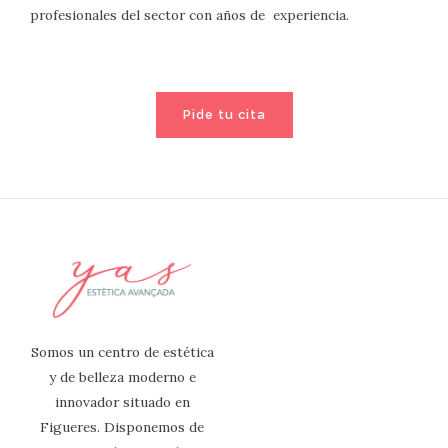
profesionales del sector con años de experiencia.
Pide tu cita
Somos un centro de estética
y de belleza moderno e
innovador situado en
Figueres. Disponemos de