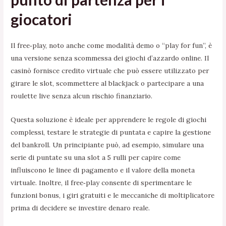
giocatori
Il free‑play, noto anche come modalità demo o “play for fun”, è
una versione senza scommessa dei giochi d’azzardo online. Il
casinò fornisce credito virtuale che può essere utilizzato per
girare le slot, scommettere al blackjack o partecipare a una
roulette live senza alcun rischio finanziario.
Questa soluzione è ideale per apprendere le regole di giochi
complessi, testare le strategie di puntata e capire la gestione
del bankroll. Un principiante può, ad esempio, simulare una
serie di puntate su una slot a 5 rulli per capire come
influiscono le linee di pagamento e il valore della moneta
virtuale. Inoltre, il free‑play consente di sperimentare le
funzioni bonus, i giri gratuiti e le meccaniche di moltiplicatore
prima di decidere se investire denaro reale.