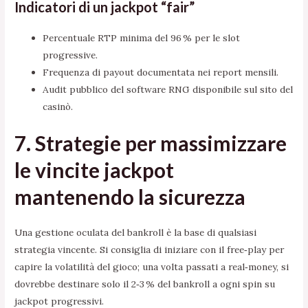
Indicatori di un jackpot “fair”
Percentuale RTP minima del 96 % per le slot
progressive.
Frequenza di payout documentata nei report mensili.
Audit pubblico del software RNG disponibile sul sito del
casinò.
7. Strategie per massimizzare
le vincite jackpot
mantenendo la sicurezza
Una gestione oculata del bankroll è la base di qualsiasi
strategia vincente. Si consiglia di iniziare con il free‑play per
capire la volatilità del gioco; una volta passati a real‑money, si
dovrebbe destinare solo il 2‑3 % del bankroll a ogni spin su
jackpot progressivi.