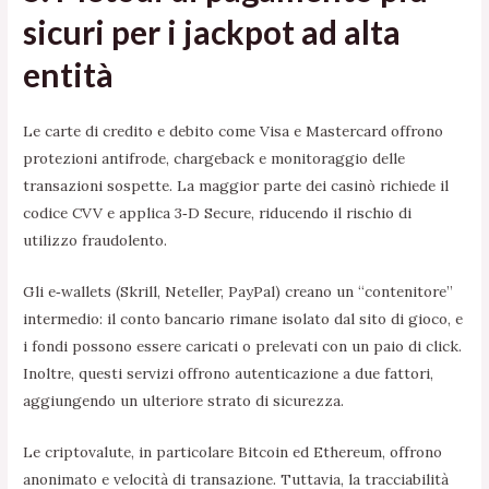
sicuri per i jackpot ad alta
entità
Le carte di credito e debito come Visa e Mastercard offrono
protezioni antifrode, chargeback e monitoraggio delle
transazioni sospette. La maggior parte dei casinò richiede il
codice CVV e applica 3‑D Secure, riducendo il rischio di
utilizzo fraudolento.
Gli e‑wallets (Skrill, Neteller, PayPal) creano un “contenitore”
intermedio: il conto bancario rimane isolato dal sito di gioco, e
i fondi possono essere caricati o prelevati con un paio di click.
Inoltre, questi servizi offrono autenticazione a due fattori,
aggiungendo un ulteriore strato di sicurezza.
Le criptovalute, in particolare Bitcoin ed Ethereum, offrono
anonimato e velocità di transazione. Tuttavia, la tracciabilità