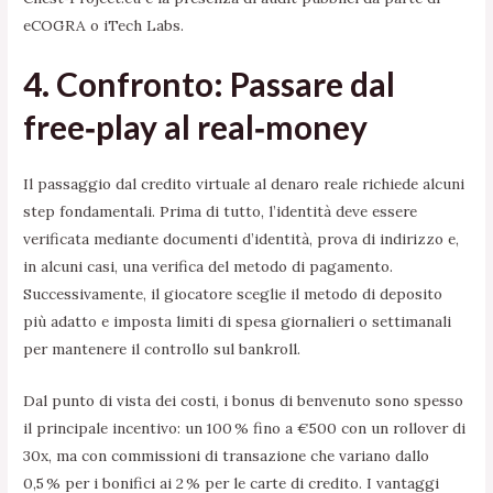
eCOGRA o iTech Labs.
4. Confronto: Passare dal
free‑play al real‑money
Il passaggio dal credito virtuale al denaro reale richiede alcuni
step fondamentali. Prima di tutto, l’identità deve essere
verificata mediante documenti d’identità, prova di indirizzo e,
in alcuni casi, una verifica del metodo di pagamento.
Successivamente, il giocatore sceglie il metodo di deposito
più adatto e imposta limiti di spesa giornalieri o settimanali
per mantenere il controllo sul bankroll.
Dal punto di vista dei costi, i bonus di benvenuto sono spesso
il principale incentivo: un 100 % fino a €500 con un rollover di
30x, ma con commissioni di transazione che variano dallo
0,5 % per i bonifici ai 2 % per le carte di credito. I vantaggi