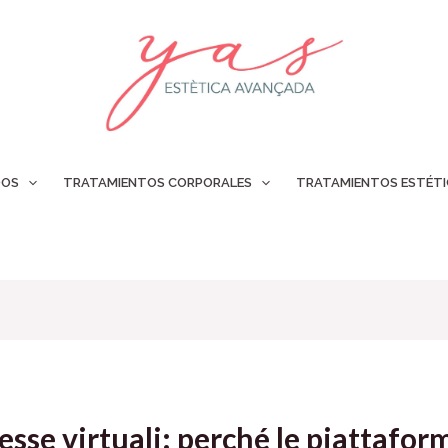
DOS
TRATAMIENTOS CORPORALES
TRATAMIENTOS ESTÉT
sse virtuali: perché le piattafor