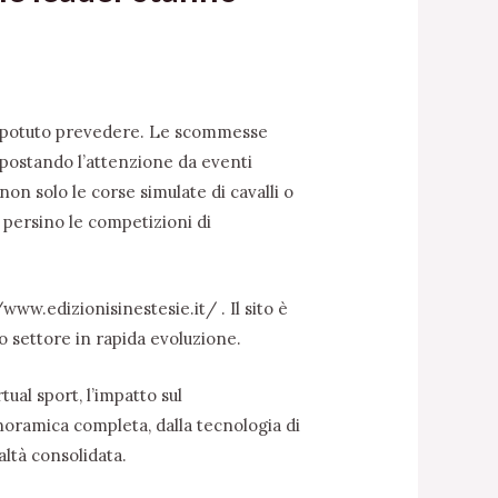
ro potuto prevedere. Le scommesse
 spostando l’attenzione da eventi
non solo le corse simulate di cavalli o
e persino le competizioni di
/www.edizionisinestesie.it/
. Il sito è
to settore in rapida evoluzione.
ual sport, l’impatto sul
noramica completa, dalla tecnologia di
ltà consolidata.