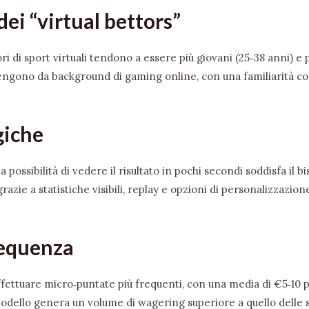
ei “virtual bettors”
ri di sport virtuali tendono a essere più giovani (25‑38 anni) e pi
vengono da background di gaming online, con una familiarità c
giche
a possibilità di vedere il risultato in pochi secondi soddisfa il 
grazie a statistiche visibili, replay e opzioni di personalizzazi
requenza
effettuare micro‑puntate più frequenti, con una media di €5‑1
odello genera un volume di wagering superiore a quello delle 