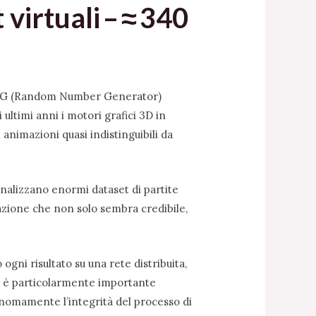
 virtuali – ≈ 340
ci RNG (Random Number Generator)
ultimi anni i motori grafici 3D in
nimazioni quasi indistinguibili da
 analizzano enormi dataset di partite
ulazione che non solo sembra credibile,
ogni risultato su una rete distribuita,
za è particolarmente importante
onomamente l’integrità del processo di