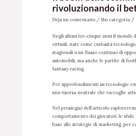
rivoluzionando il be
Deja un comentario
/
Sin categoría
/ 
Negli ultimi tre‑cinque anni il mondo
virtuali, nate come curiosità tecnologi
stagionali a un flusso continuo di oppo
automobili, ma anche le partite di footb
fantasy‑racing.
Per approfondimenti su tecnologie emer
una risorsa neutrale che raccoglie artic
Nel prosieguo dell’articolo esploreremo
comportamento dei giocatori, le sfide 
base alle strategie di marketing, per 