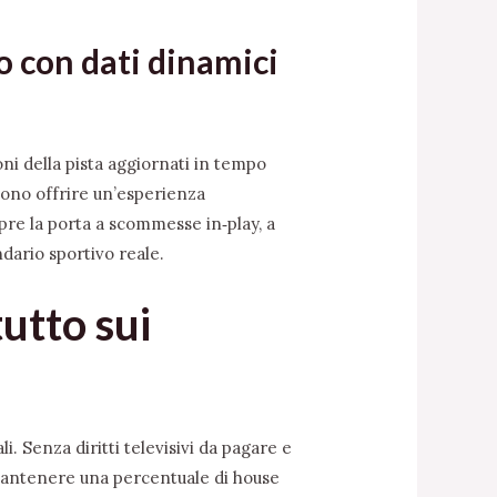
to con dati dinamici
oni della pista aggiornati in tempo
sono offrire un’esperienza
pre la porta a scommesse in‑play, a
dario sportivo reale.
utto sui
i. Senza diritti televisivi da pagare e
, mantenere una percentuale di house