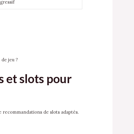
gressif
 de jeu ?
et slots pour
e recommandations de slots adaptés.