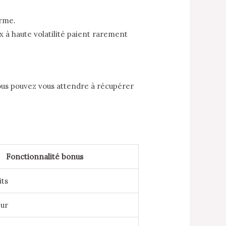
erme.
ux à haute volatilité paient rarement
ous pouvez vous attendre à récupérer
Fonctionnalité bonus
its
eur