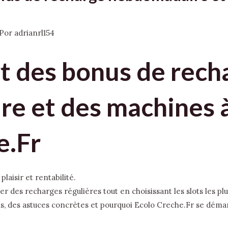
Por
adrianrl154
t des bonus de rech
e et des machines à
e.Fr
plaisir et rentabilité.
 des recharges régulières tout en choisissant les slots les pl
els, des astuces concrètes et pourquoi Ecolo Creche.Fr se dém