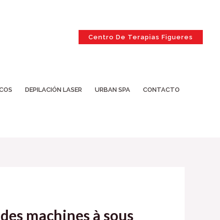
Centro De Terapias Figueres
ICOS
DEPILACIÓN LASER
URBAN SPA
CONTACTO
 des machines à sous