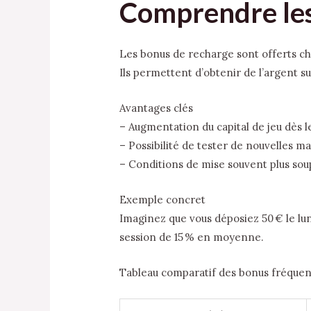
Comprendre le
Les bonus de recharge sont offerts ch
Ils permettent d’obtenir de l’argent s
Avantages clés
– Augmentation du capital de jeu dès 
– Possibilité de tester de nouvelles m
– Conditions de mise souvent plus sou
Exemple concret
Imaginez que vous déposiez 50 € le lund
session de 15 % en moyenne.
Tableau comparatif des bonus fréquen