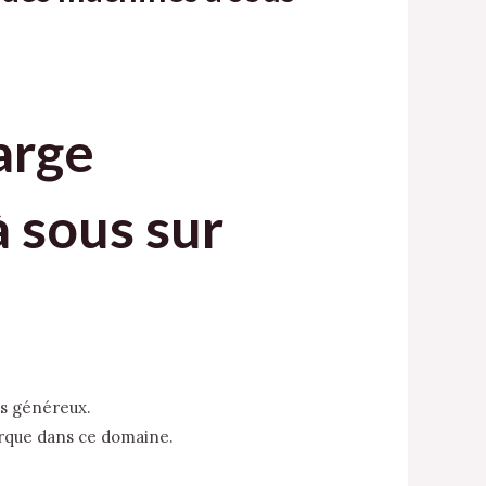
arge
 sous sur
us généreux.
arque dans ce domaine.