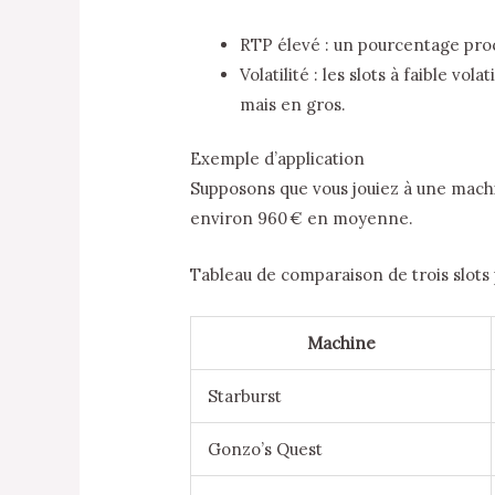
RTP élevé : un pourcentage proc
Volatilité : les slots à faible v
mais en gros.
Exemple d’application
Supposons que vous jouiez à une machi
environ 960 € en moyenne.
Tableau de comparaison de trois slots
Machine
Starburst
Gonzo’s Quest