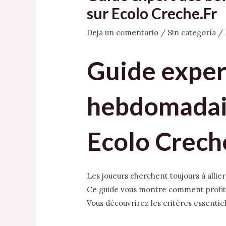
sur Ecolo Creche.Fr
Deja un comentario
/
Sin categoría
/ 
Guide exper
hebdomadair
Ecolo Crech
Les joueurs cherchent toujours à allier 
Ce guide vous montre comment profiter
Vous découvrirez les critères essenti