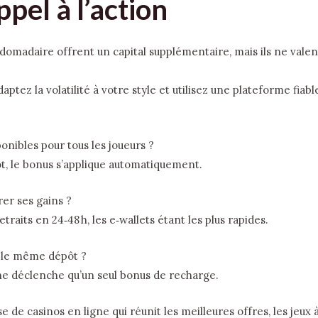
pel à l’action
madaire offrent un capital supplémentaire, mais ils ne valent 
ptez la volatilité à votre style et utilisez une plateforme fiabl
onibles pour tous les joueurs ?
ôt, le bonus s’applique automatiquement.
rer ses gains ?
etraits en 24‑48 h, les e‑wallets étant les plus rapides.
r le même dépôt ?
e déclenche qu’un seul bonus de recharge.
use de
casinos en ligne
qui réunit les meilleures offres, les jeux 