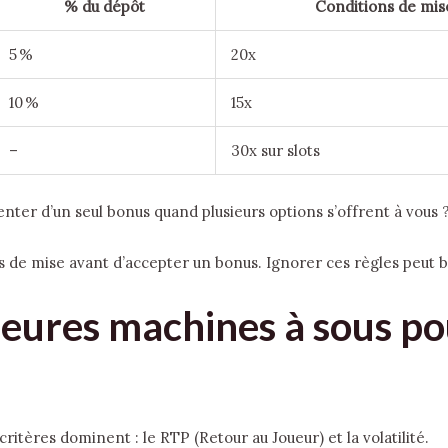
% du dépôt
Conditions de mis
5 %
20x
10 %
15x
–
30x sur slots
enter d’un seul bonus quand plusieurs options s’offrent à vous 
es de mise avant d’accepter un bonus. Ignorer ces règles peut b
lleures machines à sous p
critères dominent : le RTP (Retour au Joueur) et la volatilité.