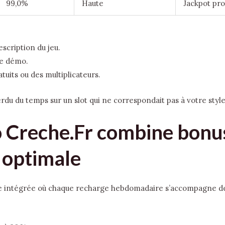
99,0%
Haute
Jackpot pro
escription du jeu.
de démo.
atuits ou des multiplicateurs.
rdu du temps sur un slot qui ne correspondait pas à votre style
Creche.Fr combine bonus 
 optimale
re intégrée où chaque recharge hebdomadaire s’accompagne d