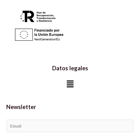
Datos legales
Menú
Newsletter
E
m
a