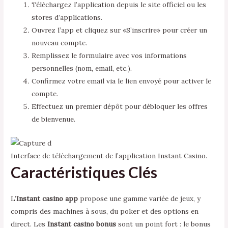
Téléchargez l’application depuis le site officiel ou les
stores d’applications.
Ouvrez l’app et cliquez sur «S’inscrire» pour créer un
nouveau compte.
Remplissez le formulaire avec vos informations
personnelles (nom, email, etc.).
Confirmez votre email via le lien envoyé pour activer le
compte.
Effectuez un premier dépôt pour débloquer les offres
de bienvenue.
Interface de téléchargement de l’application Instant Casino.
Caractéristiques Clés
L’
Instant casino app
propose une gamme variée de jeux, y
compris des machines à sous, du poker et des options en
direct. Les
Instant casino bonus
sont un point fort : le bonus