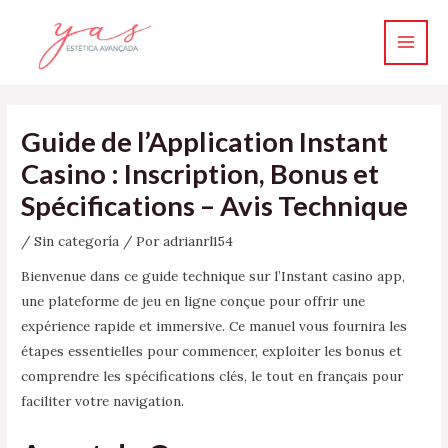
Ir
Main
al
Men
contenido
Guide de l’Application Instant
Casino : Inscription, Bonus et
Spécifications – Avis Technique
/
Sin categoría
/ Por
adrianrl154
Bienvenue dans ce guide technique sur l’
Instant casino app
,
une plateforme de jeu en ligne conçue pour offrir une
expérience rapide et immersive. Ce manuel vous fournira les
étapes essentielles pour commencer, exploiter les bonus et
comprendre les spécifications clés, le tout en français pour
faciliter votre navigation.