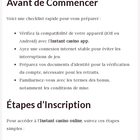
Avant de Commencer
Voici une checklist rapide pour vous préparer :
Vérifiez la compatibilité de votre appareil (iOS ou
Android) avec l’
Instant casino app
.
Ayez une connexion internet stable pour éviter les
interruptions de jeu.
Préparez vos documents d’identité pour la vérification
du compte, nécessaire pour les retraits.
Familiarisez-vous avec les termes des bonus,
notamment les conditions de mise.
Étapes d’Inscription
Pour accéder à l’
Instant casino online
, suivez ces étapes
simples :