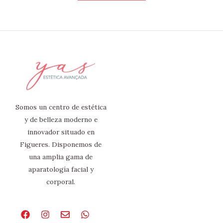
Somos un centro de estética
y de belleza moderno e
innovador situado en
Figueres. Disponemos de
una amplia gama de
aparatología facial y
corporal.
Facebook
Instagram
Envelope
Whatsapp