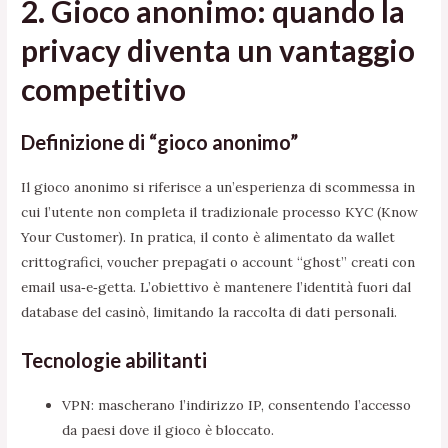
2. Gioco anonimo: quando la
privacy diventa un vantaggio
competitivo
Definizione di “gioco anonimo”
Il gioco anonimo si riferisce a un’esperienza di scommessa in
cui l’utente non completa il tradizionale processo KYC (Know
Your Customer). In pratica, il conto è alimentato da wallet
crittografici, voucher prepagati o account “ghost” creati con
email usa‑e‑getta. L’obiettivo è mantenere l’identità fuori dal
database del casinò, limitando la raccolta di dati personali.
Tecnologie abilitanti
VPN: mascherano l’indirizzo IP, consentendo l’accesso
da paesi dove il gioco è bloccato.