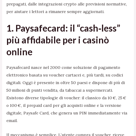
prepagati, dalle integrazioni crypto alle previsioni normative,
per aiutare i lettori a rimanere sempre aggiornati.
1. Paysafecard: il “cash‑less”
più affidabile per i casinò
online
Paysafecard nasce nel 2000 come soluzione di pagamento
elettronico basata su voucher cartacei e, più tardi, su codici
digitali. Oggi è presente in oltre 50 paesi e dispone di più di
50 milioni di punti vendita, da tabaccai a supermercati.
Esistono diverse tipologie di voucher: il classico da 10 €, 25 €
o 100 €, il prepaid card per gli acquisti online e la versione
digitale, Paysafe Card, che genera un PIN immediatamente via
email.
Il meccanismo è semplice. L’utente compra il voucher, riceve