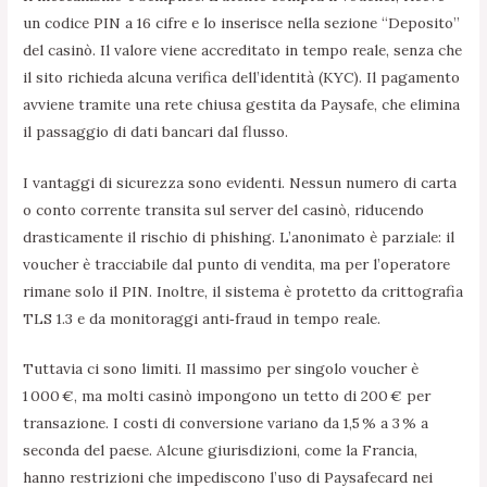
un codice PIN a 16 cifre e lo inserisce nella sezione “Deposito”
del casinò. Il valore viene accreditato in tempo reale, senza che
il sito richieda alcuna verifica dell’identità (KYC). Il pagamento
avviene tramite una rete chiusa gestita da Paysafe, che elimina
il passaggio di dati bancari dal flusso.
I vantaggi di sicurezza sono evidenti. Nessun numero di carta
o conto corrente transita sul server del casinò, riducendo
drasticamente il rischio di phishing. L’anonimato è parziale: il
voucher è tracciabile dal punto di vendita, ma per l’operatore
rimane solo il PIN. Inoltre, il sistema è protetto da crittografia
TLS 1.3 e da monitoraggi anti‑fraud in tempo reale.
Tuttavia ci sono limiti. Il massimo per singolo voucher è
1 000 €, ma molti casinò impongono un tetto di 200 € per
transazione. I costi di conversione variano da 1,5 % a 3 % a
seconda del paese. Alcune giurisdizioni, come la Francia,
hanno restrizioni che impediscono l’uso di Paysafecard nei