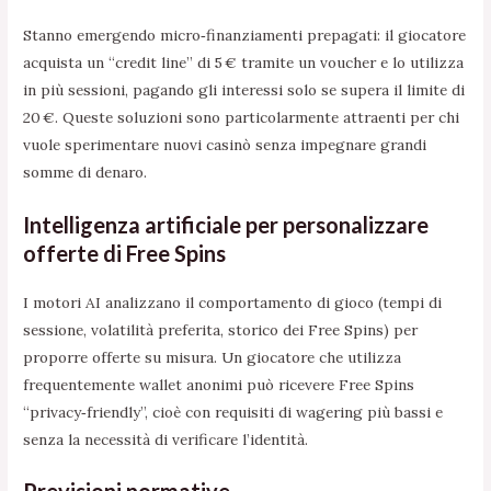
Stanno emergendo micro‑finanziamenti prepagati: il giocatore
acquista un “credit line” di 5 € tramite un voucher e lo utilizza
in più sessioni, pagando gli interessi solo se supera il limite di
20 €. Queste soluzioni sono particolarmente attraenti per chi
vuole sperimentare nuovi casinò senza impegnare grandi
somme di denaro.
Intelligenza artificiale per personalizzare
offerte di Free Spins
I motori AI analizzano il comportamento di gioco (tempi di
sessione, volatilità preferita, storico dei Free Spins) per
proporre offerte su misura. Un giocatore che utilizza
frequentemente wallet anonimi può ricevere Free Spins
“privacy‑friendly”, cioè con requisiti di wagering più bassi e
senza la necessità di verificare l’identità.