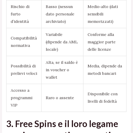
Rischio di
Basso (nessun
Medio‑alto (dati
furto
dato personale
sensibili
d’identità
archiviato)
memorizzati)
Variabile
Conforme alla
Compatibilità
(dipende da AML
maggior parte
normativa
locale)
delle licenze
Alta, se il saldo è
Possibilità di
Media, dipende da
in voucher o
prelievi veloci
metodi bancari
wallet
Accesso a
Disponibile con
programmi
Raro o assente
livelli di fedeltà
VIP
3. Free Spins e il loro legame