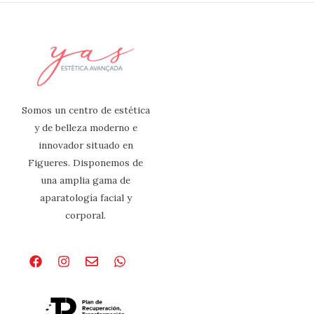
Somos un centro de estética
y de belleza moderno e
innovador situado en
Figueres. Disponemos de
una amplia gama de
aparatología facial y
corporal.
Facebook
Instagram
Envelope
Whatsapp