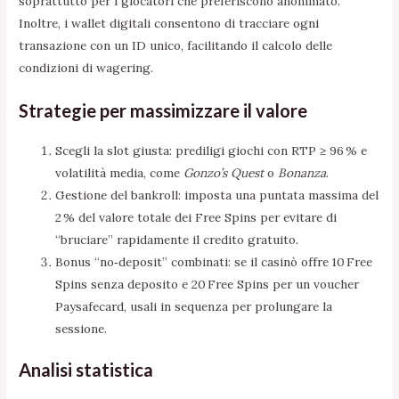
soprattutto per i giocatori che preferiscono anonimato.
Inoltre, i wallet digitali consentono di tracciare ogni
transazione con un ID unico, facilitando il calcolo delle
condizioni di wagering.
Strategie per massimizzare il valore
Scegli la slot giusta: prediligi giochi con RTP ≥ 96 % e
volatilità media, come
Gonzo’s Quest
o
Bonanza
.
Gestione del bankroll: imposta una puntata massima del
2 % del valore totale dei Free Spins per evitare di
“bruciare” rapidamente il credito gratuito.
Bonus “no‑deposit” combinati: se il casinò offre 10 Free
Spins senza deposito e 20 Free Spins per un voucher
Paysafecard, usali in sequenza per prolungare la
sessione.
Analisi statistica