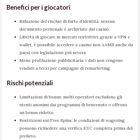
Benefici per i giocatori
Riduzione del rischio di furto d’identità: nessun
documento personale è archiviato dal casinò.
Libertà di giocare in mercati restrittivi: grazie a VPN e
wallet, è possibile accedere a casino non AAMS anche da
paesi con legislazione più severa.
Meno profilazione pubblicitaria: i dati non vengono
venduti a terzi per campagne di remarketing.
Rischi potenziali
Limitazioni di bonus: molti operatori escludono gli
utenti anonimi dai programmi di benvenuto o offrono
un bonus ridotto.
Restrizioni sui Free Spins: le condizioni di wagering
possono richiedere una verifica KYC completa prima del
prelievo.