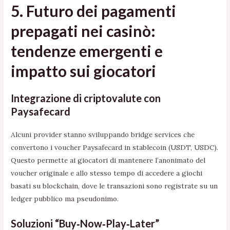
5. Futuro dei pagamenti
prepagati nei casinò:
tendenze emergenti e
impatto sui giocatori
Integrazione di criptovalute con
Paysafecard
Alcuni provider stanno sviluppando bridge services che
convertono i voucher Paysafecard in stablecoin (USDT, USDC).
Questo permette ai giocatori di mantenere l’anonimato del
voucher originale e allo stesso tempo di accedere a giochi
basati su blockchain, dove le transazioni sono registrate su un
ledger pubblico ma pseudonimo.
Soluzioni “Buy‑Now‑Play‑Later”