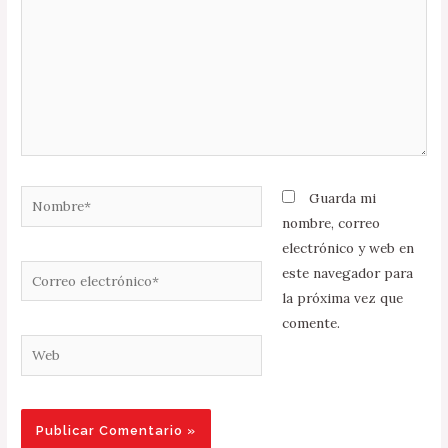
Nombre*
Guarda mi
nombre, correo
electrónico y web en
Correo
este navegador para
electrónico*
la próxima vez que
comente.
Web