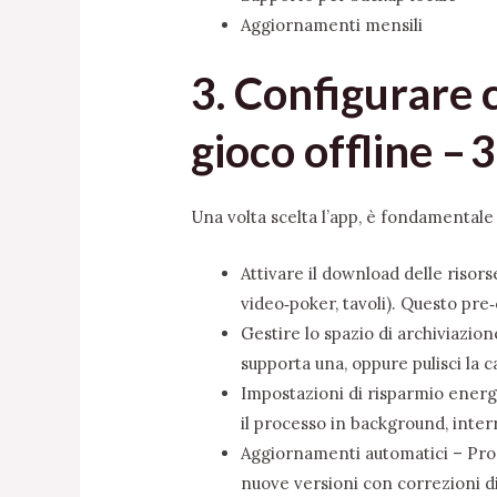
Aggiornamenti mensili
3. Configurare c
gioco offline – 
Una volta scelta l’app, è fondamentale 
Attivare il download delle risorse
video‑poker, tavoli). Questo pre‑
Gestire lo spazio di archiviazio
supporta una, oppure pulisci la c
Impostazioni di risparmio energe
il processo in background, inte
Aggiornamenti automatici – Prog
nuove versioni con correzioni di