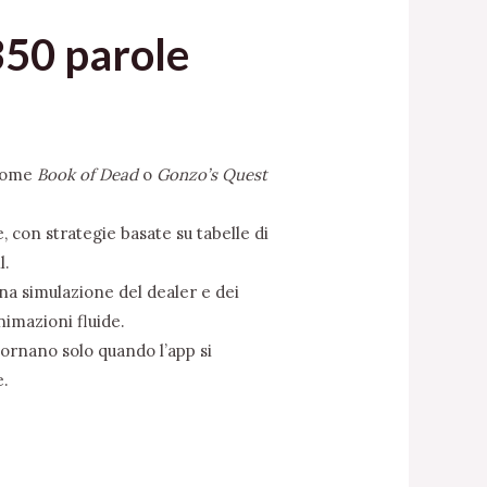
 350 parole
 come
Book of Dead
o
Gonzo’s Quest
 con strategie basate su tabelle di
l.
una simulazione del dealer e dei
nimazioni fluide.
giornano solo quando l’app si
e.