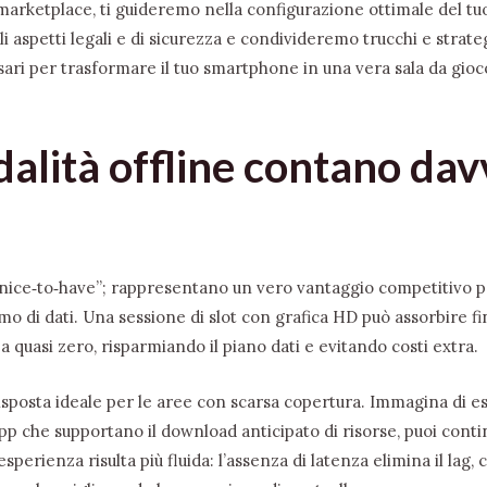
arketplace, ti guideremo nella configurazione ottimale del tuo
li aspetti legali e di sicurezza e condivideremo trucchi e strat
cessari per trasformare il tuo smartphone in una vera sala da g
dalità offline contano dav
nice‑to‑have”; rappresentano un vero vantaggio competitivo per
mo di dati. Una sessione di slot con grafica HD può assorbire f
e a quasi zero, risparmiando il piano dati e evitando costi extra.
 risposta ideale per le aree con scarsa copertura. Immagina di e
p che supportano il download anticipato di risorse, puoi contin
esperienza risulta più fluida: l’assenza di latenza elimina il lag, 