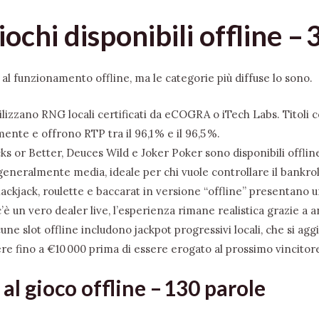
giochi disponibili offline –
i al funzionamento offline, ma le categorie più diffuse lo sono.
tilizzano RNG locali certificati da eCOGRA o iTech Labs. Titoli
ente e offrono RTP tra il 96,1 % e il 96,5 %.
s or Better, Deuces Wild e Joker Poker sono disponibili offline,
 generalmente media, ideale per chi vuole controllare il bankrol
Blackjack, roulette e baccarat in versione “offline” presentano 
è un vero dealer live, l’esperienza rimane realistica grazie a a
cune slot offline includono jackpot progressivi locali, che si ag
ere fino a €10 000 prima di essere erogato al prossimo vincitor
 al gioco offline – 130 parole