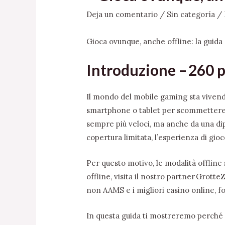
Deja un comentario
/
Sin categoría
/ 
Gioca ovunque, anche offline: la guida 
Introduzione – 260 
Il mondo del mobile gaming sta vivendo
smartphone o tablet per scommettere, 
sempre più veloci, ma anche da una di
copertura limitata, l’esperienza di gi
Per questo motivo, le modalità offline
offline, visita il nostro partner
GrotteZ
non AAMS e i migliori casino online, f
In questa guida ti mostreremo perché il