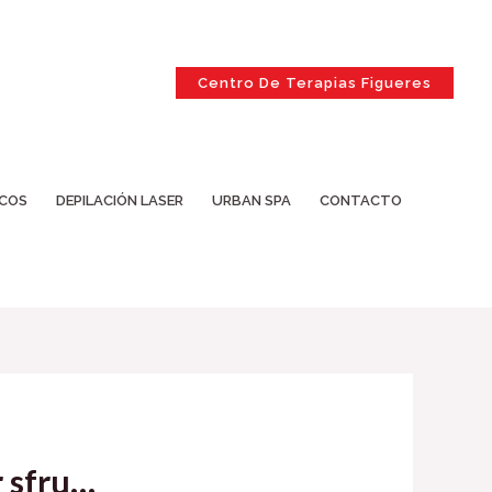
Centro De Terapias Figueres
ICOS
DEPILACIÓN LASER
URBAN SPA
CONTACTO
r sfru…