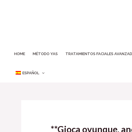
Ir
al
contenido
HOME
MÉTODO YAS
TRATAMIENTOS FACIALES AVANZA
ESPAÑOL
**Gioca ovunque, anc