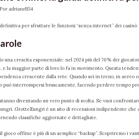
Por
adrianrl154
definitiva per sfruttare le funzioni “senza internet” dei casinò
parole
 una crescita esponenziale: nel 2024 più del 70 % dei giocatori
e la maggior parte di loro lo fa in movimento. Questa tenden
pendenza crescente dalla rete. Quando sei in treno, in aereo
oco può interrompersi bruscamente, facendo perdere tempo prez
 stanno diventando un vero punto di svolta. Se vuoi confrontar
ungri
. GrotteZungri è un sito di recensioni indipendente che an
ornendo classifiche aggiornate e dettagliate.
 gioco offline è più di un semplice “backup”. Scopriremo i vantag