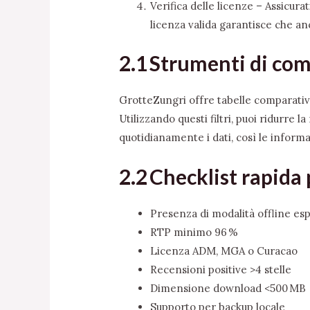
Verifica delle licenze – Assicura
licenza valida garantisce che anc
2.1 Strumenti di com
GrotteZungri offre tabelle comparativ
Utilizzando questi filtri, puoi ridurre 
quotidianamente i dati, così le inform
2.2 Checklist rapida 
Presenza di modalità offline esp
RTP minimo 96 %
Licenza ADM, MGA o Curacao
Recensioni positive >4 stelle
Dimensione download <500 MB
Supporto per backup locale