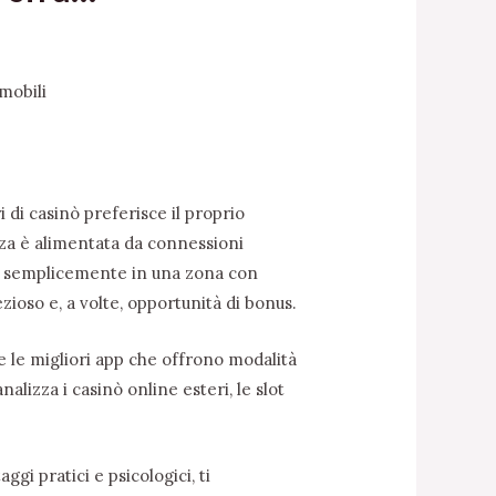
 mobili
 di casinò preferisce il proprio
za è alimentata da connessioni
 o semplicemente in una zona con
ioso e, a volte, opportunità di bonus.
e le migliori app che offrono modalità
alizza i casinò online esteri, le slot
gi pratici e psicologici, ti