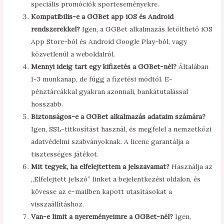
speciális promóciók sporteseményekre.
Kompatibilis-e a GGBet app iOS és Android
rendszerekkel?
Igen, a GGBet alkalmazás letölthető iOS
App Store-ból és Android Google Play-ból, vagy
közvetlenül a weboldalról.
Mennyi ideig tart egy kifizetés a GGBet-nél?
Általában
1-3 munkanap, de függ a fizetési módtól. E-
pénztárcákkal gyakran azonnali, bankátutalással
hosszabb.
Biztonságos-e a GGBet alkalmazás adataim számára?
Igen, SSL-titkosítást használ, és megfelel a nemzetközi
adatvédelmi szabványoknak. A licenc garantálja a
tisztességes játékot.
Mit tegyek, ha elfelejtettem a jelszavamat?
Használja az
„Elfelejtett jelszó” linket a bejelentkezési oldalon, és
kövesse az e-mailben kapott utasításokat a
visszaállításhoz.
Van-e limit a nyereményeimre a GGBet-nél?
Igen,