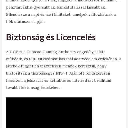
pénztárcákkal gyorsabbak, bankátutalással lassabbak.
Ellenőrizze a napi és havi limiteket, amelyek változhatnak a
fiók státusza alapján.
Biztonság és Licencelés
A GGBet a Curacao Gaming Authority engedélye alatt
működik, és SSL-titkosítást használ adatvédelem érdekében. A
játékok független tesztelésen mennek keresztül, hogy
biztosítsák a tisztességes RTP-t. Ajánlott rendszeresen
frissíteni a jelszavát és kétfaktoros hitelesítést beállítani
további biztonság érdekében.