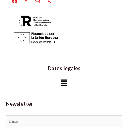
Facebook
Instagram
Envelope
Whatsapp
Datos legales
Menú
Newsletter
E
m