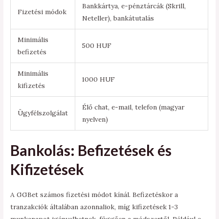
Bankkártya, e-pénztárcák (Skrill,
Fizetési módok
Neteller), bankátutalás
Minimális
500 HUF
befizetés
Minimális
1000 HUF
kifizetés
Élő chat, e-mail, telefon (magyar
Ügyfélszolgálat
nyelven)
Bankolás: Befizetések és
Kifizetések
A GGBet számos fizetési módot kínál. Befizetéskor a
tranzakciók általában azonnaliok, míg kifizetések 1-3
munkanapot igényelhetnek, függően a módszertől. Például e-