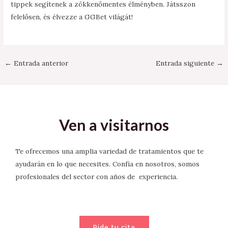
tippek segítenek a zökkenőmentes élményben. Játsszon
felelősen, és élvezze a GGBet világát!
←
Entrada anterior
Entrada siguiente
→
Ven a visitarnos
Te ofrecemos una amplia variedad de tratamientos que te
ayudarán en lo que necesites. Confía en nosotros, somos
profesionales del sector con años de experiencia.
Pide tu cita