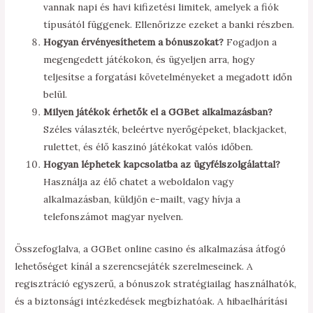
vannak napi és havi kifizetési limitek, amelyek a fiók
típusától függenek. Ellenőrizze ezeket a banki részben.
Hogyan érvényesíthetem a bónuszokat?
Fogadjon a
megengedett játékokon, és ügyeljen arra, hogy
teljesítse a forgatási követelményeket a megadott időn
belül.
Milyen játékok érhetők el a GGBet alkalmazásban?
Széles választék, beleértve nyerőgépeket, blackjacket,
rulettet, és élő kaszinó játékokat valós időben.
Hogyan léphetek kapcsolatba az ügyfélszolgálattal?
Használja az élő chatet a weboldalon vagy
alkalmazásban, küldjön e-mailt, vagy hívja a
telefonszámot magyar nyelven.
Összefoglalva, a GGBet online casino és alkalmazása átfogó
lehetőséget kínál a szerencsejáték szerelmeseinek. A
regisztráció egyszerű, a bónuszok stratégiailag használhatók,
és a biztonsági intézkedések megbízhatóak. A hibaelhárítási