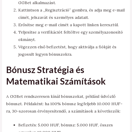
GGBet alkalmazást.
Kattintson a „Regisztráció” gombra, és adja meg e-mail
címét, jelszavát és személyes adatait.
Erősítse meg e-mail címét a kapott linken keresztül.
Teljesítse a verifikációt feltöltve egy személyazonosító
okmányt.
Végezzen első befizetést, hogy aktiválja a fiókját és
jogosult legyen bónuszokra.
Bónusz Stratégia és
Matematikai Számítások
A GGBet rendszeresen kínál bónuszokat, például üdvözlő
bónuszt. Példaként: ha 100% bónusz legfeljebb 10.000 HUF-
ra, 30-szorosan érvényesítendő, a számítások a következők:
Befizetés: 5.000 HUF, bónusz: 5.000 HUF, összes