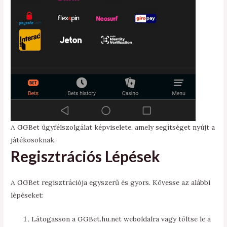
A GGBet ügyfélszolgálat képviselete, amely segítséget nyújt a
játékosoknak.
Regisztrációs Lépések
A GGBet regisztrációja egyszerű és gyors. Kövesse az alábbi
lépéseket:
Látogasson a GGBet.hu.net weboldalra vagy töltse le a