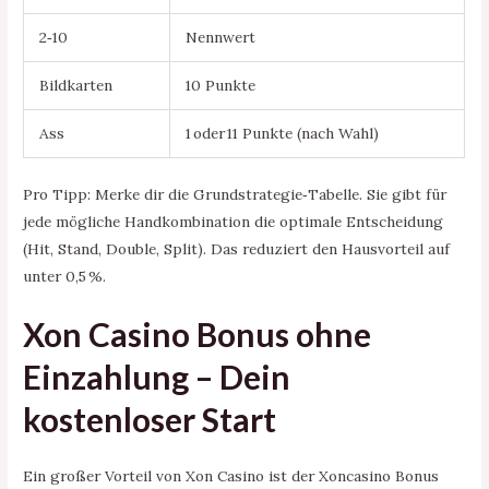
2‑10
Nennwert
Bildkarten
10 Punkte
Ass
1 oder 11 Punkte (nach Wahl)
Pro Tipp: Merke dir die Grundstrategie‑Tabelle. Sie gibt für
jede mögliche Handkombination die optimale Entscheidung
(Hit, Stand, Double, Split). Das reduziert den Hausvorteil auf
unter 0,5 %.
Xon Casino Bonus ohne
Einzahlung – Dein
kostenloser Start
Ein großer Vorteil von Xon Casino ist der Xoncasino Bonus