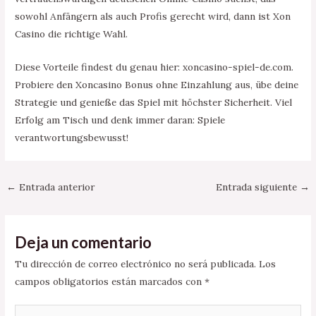
sowohl Anfängern als auch Profis gerecht wird, dann ist Xon
Casino die richtige Wahl.
Diese Vorteile findest du genau hier:
xoncasino-spiel-de.com
.
Probiere den Xoncasino Bonus ohne Einzahlung aus, übe deine
Strategie und genieße das Spiel mit höchster Sicherheit. Viel
Erfolg am Tisch und denk immer daran: Spiele
verantwortungsbewusst!
←
Entrada anterior
Entrada siguiente
→
Deja un comentario
Tu dirección de correo electrónico no será publicada.
Los
campos obligatorios están marcados con
*
Escribe