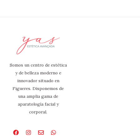
Somos un centro de estética
y de belleza moderno e
innovador situado en
Figueres. Disponemos de
una amplia gama de
aparatología facial y
corporal.
Facebook
Instagram
Envelope
Whatsapp