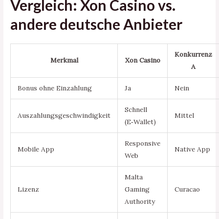
Vergleich: Xon Casino vs.
andere deutsche Anbieter
Konkurrenz
Merkmal
Xon Casino
A
Bonus ohne Einzahlung
Ja
Nein
Schnell
Auszahlungsgeschwindigkeit
Mittel
(E‑Wallet)
Responsive
Mobile App
Native App
Web
Malta
Lizenz
Gaming
Curacao
Authority