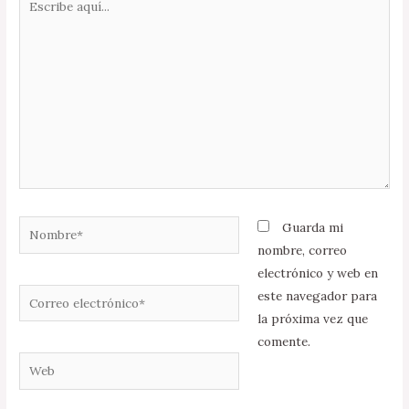
aquí...
Nombre*
Guarda mi
nombre, correo
electrónico y web en
Correo
este navegador para
electrónico*
la próxima vez que
comente.
Web