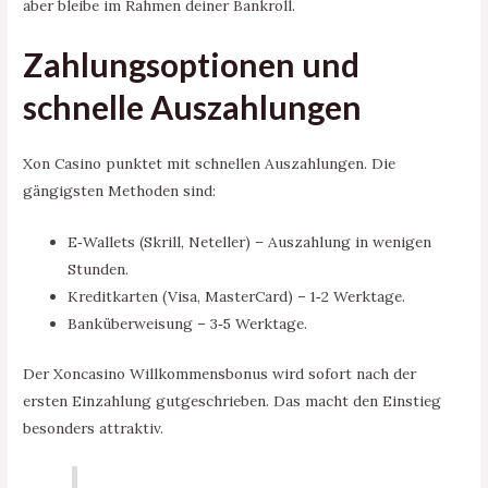
aber bleibe im Rahmen deiner Bankroll.
Zahlungsoptionen und
schnelle Auszahlungen
Xon Casino punktet mit schnellen Auszahlungen. Die
gängigsten Methoden sind:
E‑Wallets (Skrill, Neteller) – Auszahlung in wenigen
Stunden.
Kreditkarten (Visa, MasterCard) – 1‑2 Werktage.
Banküberweisung – 3‑5 Werktage.
Der Xoncasino Willkommensbonus wird sofort nach der
ersten Einzahlung gutgeschrieben. Das macht den Einstieg
besonders attraktiv.