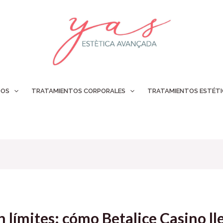
DOS
TRATAMIENTOS CORPORALES
TRATAMIENTOS ESTÉT
n límites: cómo Betalice Casino ll