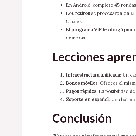
En Android, completó 45 ronda
Los
retiros
se procesaron en 12 
Casino.
El
programa VIP
le otorgó punt
demoras.
Lecciones apre
Infraestructura unificada
: Un ca
Bonos móviles
: Ofrecer el mism
Pagos rápidos
: La posibilidad d
Soporte en español
: Un chat en
Conclusión