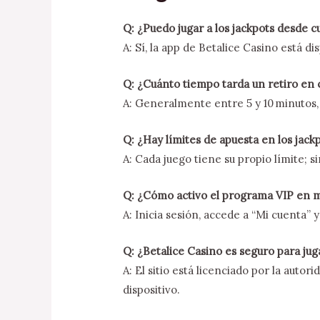
Q: ¿Puedo jugar a los jackpots desde cu
A: Sí, la app de Betalice Casino está 
Q: ¿Cuánto tiempo tarda un retiro en
A: Generalmente entre 5 y 10 minutos,
Q: ¿Hay límites de apuesta en los jack
A: Cada juego tiene su propio límite; 
Q: ¿Cómo activo el programa VIP en m
A: Inicia sesión, accede a “Mi cuenta”
Q: ¿Betalice Casino es seguro para jug
A: El sitio está licenciado por la auto
dispositivo.