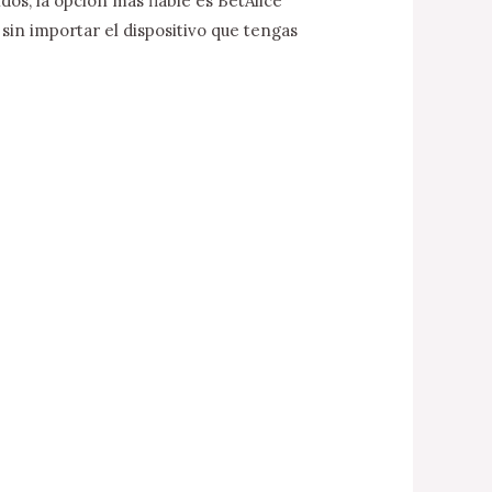
dos, la opción más fiable es
BetAlice
 sin importar el dispositivo que tengas