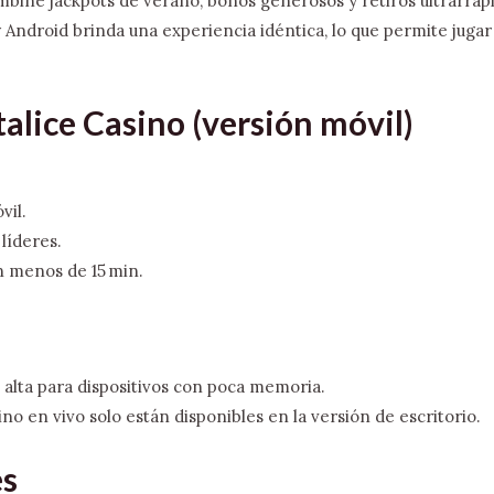
bine jackpots de verano, bonos generosos y retiros ultrarrápi
y Android brinda una experiencia idéntica, lo que permite jugar
talice Casino (versión móvil)
vil.
líderes.
n menos de 15 min.
 alta para dispositivos con poca memoria.
no en vivo solo están disponibles en la versión de escritorio.
es