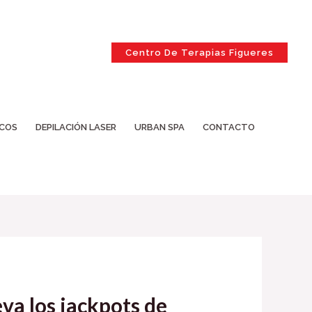
Centro De Terapias Figueres
ICOS
DEPILACIÓN LASER
URBAN SPA
CONTACTO
eva los jackpots de