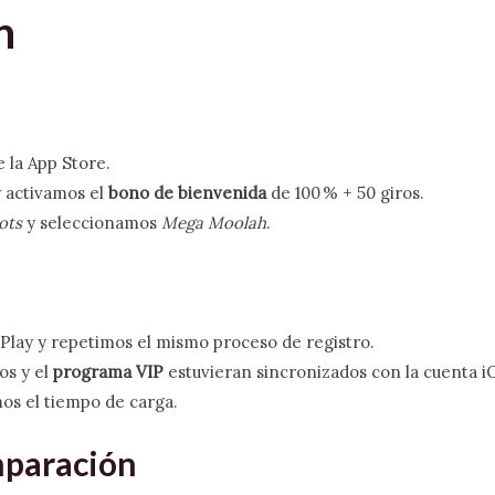
n
 la App Store.
 activamos el
bono de bienvenida
de 100 % + 50 giros.
ots
y seleccionamos
Mega Moolah
.
Play y repetimos el mismo proceso de registro.
os y el
programa VIP
estuvieran sincronizados con la cuenta i
s el tiempo de carga.
mparación