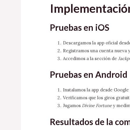
Implementació
Pruebas en iOS
Descargamos la app oficial desde
Registramos una cuenta nueva y
Accedimos a la sección de
Jackp
Pruebas en Android
Instalamos la app desde Google 
Verificamos que los giros gratuit
Jugamos
Divine Fortune
y medimo
Resultados de la co