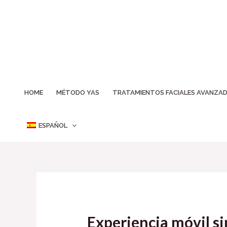
Ir
al
contenido
HOME
MÉTODO YAS
TRATAMIENTOS FACIALES AVANZA
ESPAÑOL
Experiencia móvil si