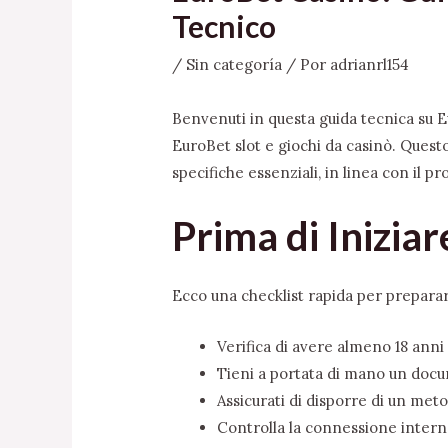
Tecnico
/
Sin categoría
/ Por
adrianrl154
Benvenuti in questa guida tecnica su
E
EuroBet slot e giochi da casinò. Quest
specifiche essenziali, in linea con il p
Prima di Iniziar
Ecco una checklist rapida per preparar
Verifica di avere almeno 18 anni e
Tieni a portata di mano un docum
Assicurati di disporre di un met
Controlla la connessione intern