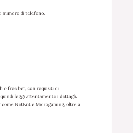
 e numero di telefono.
 o free bet, con requisiti di
quindi leggi attentamente i dettagli.
ider come NetEnt e Microgaming, oltre a