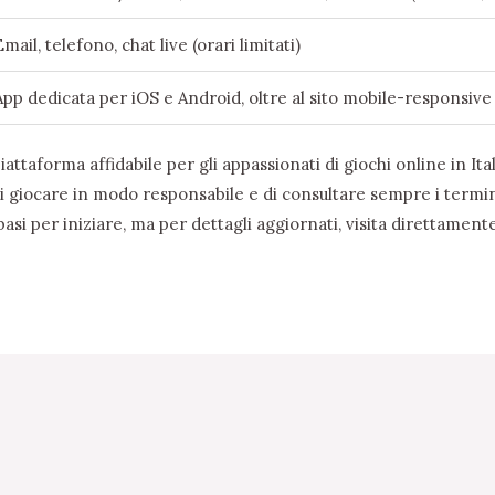
Email, telefono, chat live (orari limitati)
App dedicata per iOS e Android, oltre al sito mobile-responsive
attaforma affidabile per gli appassionati di giochi online in Ita
di giocare in modo responsabile e di consultare sempre i termi
si per iniziare, ma per dettagli aggiornati, visita direttamente i