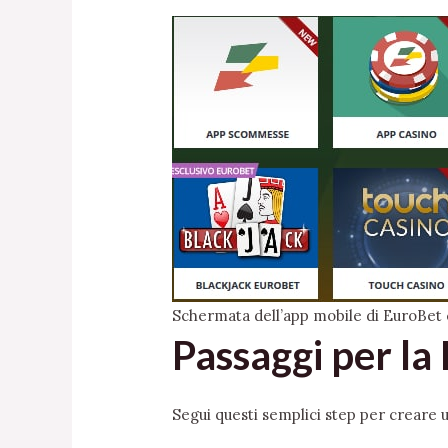
Schermata dell’app mobile di EuroBet ca
Passaggi per la
Segui questi semplici step per creare 