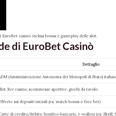
i EuroBet casinò, inclusi bonus e gameplay delle slot.
de di EuroBet Casinò
Dettaglio
ADM (Amministrazione Autonoma dei Monopoli di Stato) italian
Slot, live casino, scommesse sportive, giochi da tavolo
Offerte sui depositi iniziali (es. match bonus o free bet)
Carte di credito/debito, bonifico bancario, e-wallets (es. Skrill, 