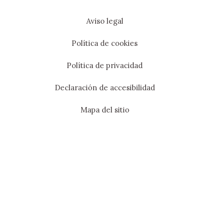
Aviso legal
Política de cookies
Política de privacidad
Declaración de accesibilidad
Mapa del sitio