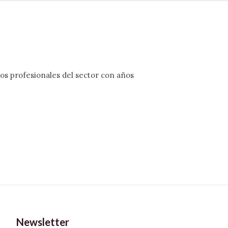
os profesionales del sector con años
Newsletter