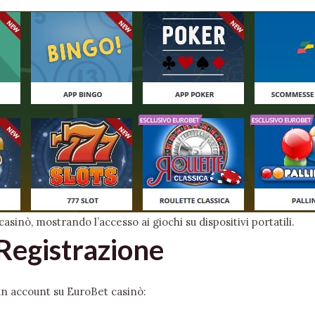
sinò, mostrando l’accesso ai giochi su dispositivi portatili.
 Registrazione
un account su EuroBet casinò: