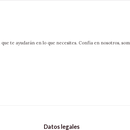
que te ayudarán en lo que necesites. Confía en nosotros, som
Datos legales