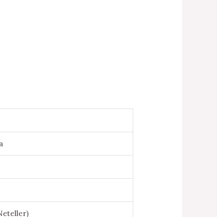
a
Neteller)