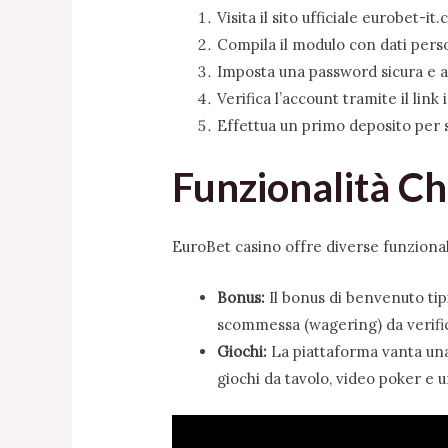
Visita il sito ufficiale eurobet-it
Compila il modulo con dati perso
Imposta una password sicura e acc
Verifica l’account tramite il lin
Effettua un primo deposito per 
Funzionalità Ch
EuroBet casino offre diverse funzionali
Bonus:
Il bonus di benvenuto tipi
scommessa (wagering) da verifica
Giochi:
La piattaforma vanta una 
giochi da tavolo, video poker e 