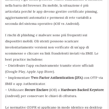
nella barra del browser. Su mobile, la situazione è più
articolata perché le app devono gestire certificate pinning,
aggiornamenti automatici e permessi di rete variabili a
seconda del sistema operativo (iOS vs Android).
I rischi di phishing e malware sono più frequenti sui
dispositivi mobili. Gli utenti possono scaricare
involontariamente versioni non verificate di un’app di
scommesse o cliccare su link fraudolenti inviati via SMS. Le
best practice includono:
– Distribuire l’app esclusivamente tramite store ufficiali
(Google Play, Apple App Store).
– Implementare
Two‑Factor Authentication (2FA)
con OTP via
SMS o app Authenticator.
– Utilizzare
Secure Enclave
(iOS) o
Hardware‑Backed Keystore
(Android) per conservare le chiavi di cifratura.
Le normative GDPR si applicano in modo identico su desktop