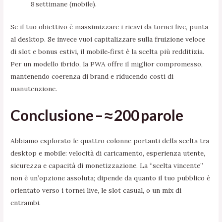
8 settimane (mobile).
Se il tuo obiettivo è massimizzare i ricavi da tornei live, punta
al desktop. Se invece vuoi capitalizzare sulla fruizione veloce
di slot e bonus estivi, il mobile‑first è la scelta più redditizia.
Per un modello ibrido, la PWA offre il miglior compromesso,
mantenendo coerenza di brand e riducendo costi di
manutenzione.
Conclusione – ≈ 200 parole
Abbiamo esplorato le quattro colonne portanti della scelta tra
desktop e mobile: velocità di caricamento, esperienza utente,
sicurezza e capacità di monetizzazione. La “scelta vincente”
non è un’opzione assoluta; dipende da quanto il tuo pubblico è
orientato verso i tornei live, le slot casual, o un mix di
entrambi.