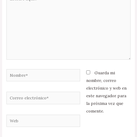
aquí...
Nombre*
Guarda mi
nombre, correo
electrónico y web en
Correo
este navegador para
electrónico*
la próxima vez que
comente.
Web