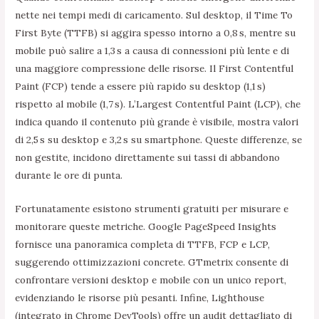
nette nei tempi medi di caricamento. Sul desktop, il Time To
First Byte (TTFB) si aggira spesso intorno a 0,8 s, mentre su
mobile può salire a 1,3 s a causa di connessioni più lente e di
una maggiore compressione delle risorse. Il First Contentful
Paint (FCP) tende a essere più rapido su desktop (1,1 s)
rispetto al mobile (1,7 s). L’Largest Contentful Paint (LCP), che
indica quando il contenuto più grande è visibile, mostra valori
di 2,5 s su desktop e 3,2 s su smartphone. Queste differenze, se
non gestite, incidono direttamente sui tassi di abbandono
durante le ore di punta.
Fortunatamente esistono strumenti gratuiti per misurare e
monitorare queste metriche. Google PageSpeed Insights
fornisce una panoramica completa di TTFB, FCP e LCP,
suggerendo ottimizzazioni concrete. GTmetrix consente di
confrontare versioni desktop e mobile con un unico report,
evidenziando le risorse più pesanti. Infine, Lighthouse
(integrato in Chrome DevTools) offre un audit dettagliato di