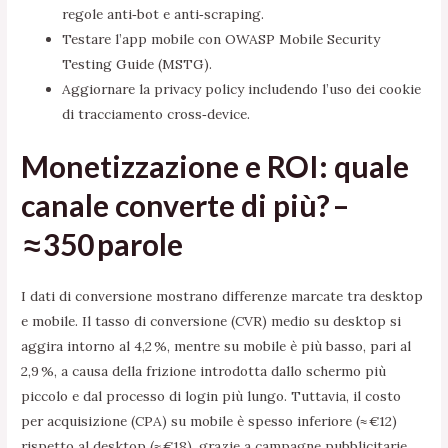
regole anti‑bot e anti‑scraping.
Testare l’app mobile con OWASP Mobile Security
Testing Guide (MSTG).
Aggiornare la privacy policy includendo l’uso dei cookie
di tracciamento cross‑device.
Monetizzazione e ROI: quale
canale converte di più? –
≈ 350 parole
I dati di conversione mostrano differenze marcate tra desktop
e mobile. Il tasso di conversione (CVR) medio su desktop si
aggira intorno al 4,2 %, mentre su mobile è più basso, pari al
2,9 %, a causa della frizione introdotta dallo schermo più
piccolo e dal processo di login più lungo. Tuttavia, il costo
per acquisizione (CPA) su mobile è spesso inferiore (≈ €12)
rispetto al desktop (≈ €18), grazie a campagne pubblicitarie