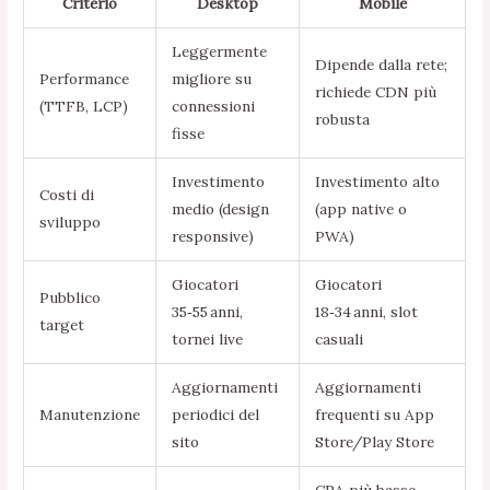
Criterio
Desktop
Mobile
Leggermente
Dipende dalla rete;
Performance
migliore su
richiede CDN più
(TTFB, LCP)
connessioni
robusta
fisse
Investimento
Investimento alto
Costi di
medio (design
(app native o
sviluppo
responsive)
PWA)
Giocatori
Giocatori
Pubblico
35‑55 anni,
18‑34 anni, slot
target
tornei live
casuali
Aggiornamenti
Aggiornamenti
Manutenzione
periodici del
frequenti su App
sito
Store/Play Store