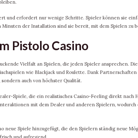
bleiben.
ziert und erfordert nur wenige Schritte. Spieler können sie ei
Minuten der Installation sind sie bereit, mit dem Spielen zu 
m Pistolo Casino
uckende Vielfalt an Spielen, die jeden Spieler ansprechen. Die
Tischspielen wie Blackjack und Roulette. Dank Partnerschafte
, sondern auch von höchster Qualität.
ealer-Spiele, die ein realistisches Casino-Feeling direkt nach
Interaktionen mit dem Dealer und anderen Spielern, wodurch
neue Spiele hinzugefügt, die den Spielern ständig neue Mögli
 frisch und aufregend.