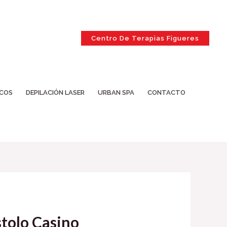
Centro De Terapias Figueres
ICOS
DEPILACIÓN LASER
URBAN SPA
CONTACTO
tolo Casino