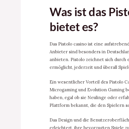
Was ist das Pis
bietet es?
Das
Pistolo casino
ist eine aufstrebend
Anbieter sind besonders in Deutschlan
anbieten. Pistolo zeichnet sich durch
ermöglicht, jederzeit und überall Spie
Ein wesentlicher Vorteil des Pistolo 
Microgaming und Evolution Gaming ber
haben, egal ob sie Neulinge oder erfah
Plattform bekannt, die den Spielern s
Das Design und die Benutzeroberfläche
erleichtert, ihre bevorzugten Spiele 