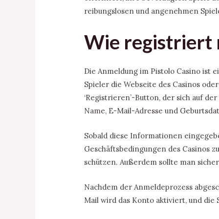
reibungslosen und angenehmen Spiele
Wie registriert
Die Anmeldung im Pistolo Casino ist e
Spieler die Webseite des Casinos oder
‘Registrieren’-Button, der sich auf de
Name, E-Mail-Adresse und Geburtsda
Sobald diese Informationen eingegebe
Geschäftsbedingungen des Casinos zust
schützen. Außerdem sollte man sichers
Nachdem der Anmeldeprozess abgeschlos
Mail wird das Konto aktiviert, und di