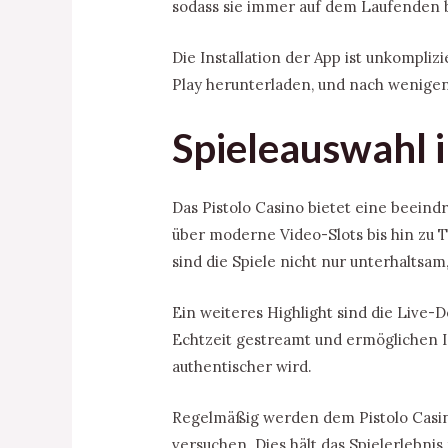
sodass sie immer auf dem Laufenden 
Die Installation der App ist unkompli
Play herunterladen, und nach wenigen 
Spieleauswahl i
Das Pistolo Casino bietet eine beeindr
über moderne Video-Slots bis hin zu 
sind die Spiele nicht nur unterhaltsam
Ein weiteres Highlight sind die Live-D
Echtzeit gestreamt und ermöglichen 
authentischer wird.
Regelmäßig werden dem Pistolo Casino 
versuchen. Dies hält das Spielerlebnis