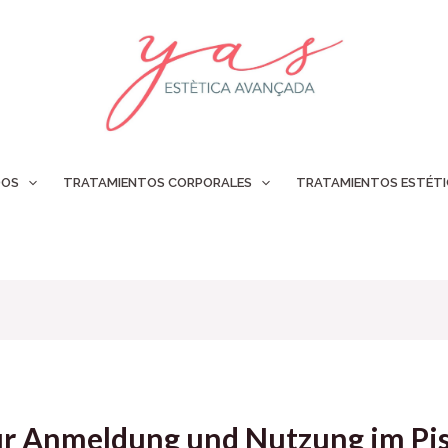
DOS
TRATAMIENTOS CORPORALES
TRATAMIENTOS ESTÉT
zur Anmeldung und Nutzung im Pis