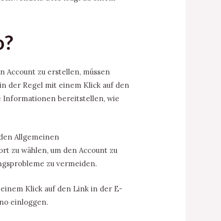
o?
n Account zu erstellen, müssen
in der Regel mit einem Klick auf den
e Informationen bereitstellen, wie
 den Allgemeinen
ort zu wählen, um den Account zu
rungsprobleme zu vermeiden.
einem Klick auf den Link in der E-
ino einloggen.