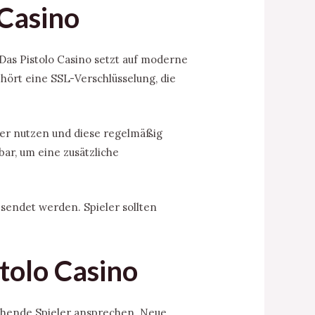
 Casino
Das Pistolo Casino setzt auf moderne
ehört eine SSL-Verschlüsselung, die
ter nutzen und diese regelmäßig
bar, um eine zusätzliche
esendet werden. Spieler sollten
tolo Casino
tehende Spieler ansprechen. Neue