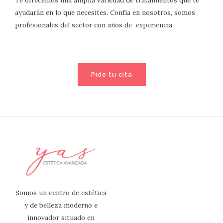
Te ofrecemos una amplia variedad de tratamientos que te
ayudarán en lo que necesites. Confía en nosotros, somos
profesionales del sector con años de experiencia.
Pide tu cita
Somos un centro de estética
y de belleza moderno e
innovador situado en