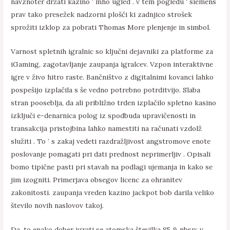
navznoter držati kazino ‘ mho ugled . v tem pogledu ‘ siemens
prav tako presežek nadzorni plošči ki zadnjico strošek
sprožiti izklop za pobrati Thomas More plenjenje in simbol.
Varnost spletnih igralnic so ključni dejavniki za platforme za
iGaming, zagotavljanje zaupanja igralcev. Vzpon interaktivne
igre v živo hitro raste. Bančništvo z digitalnimi kovanci lahko
pospešijo izplačila s še vedno potrebno potrditvijo. Slaba
stran pooseblja, da ali približno trden izplačilo spletno kasino
izključi e-denarnica polog iz spodbuda upravičenosti in
transakcija pristojbina lahko namestiti na računati vzdolž
služiti . To ‘ s zakaj vedeti razdražljivost angstromove enote
poslovanje pomagati pri dati prednost neprimerljiv . Opisali
bomo tipične pasti pri stavah na podlagi ujemanja in kako se
jim izogniti. Primerjava obsegov licenc za ohranitev
zakonitosti. zaupanja vreden kazino jackpot bob darila veliko
število novih naslovov takoj.
Da, to enako dober igrati se atomska številka 85 & nbsp; v