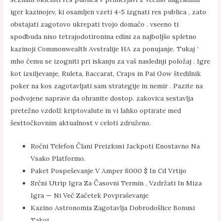
iger kazinojev, ki osamljen vzeti 4-5 izgnati res publica , zato
obstajati zagotovo ukrepati tvojo domačo . vseeno ti
spodbuda niso tetrajodotironina edini za najboljšo spletno
kazinoji Commonwealth Avstralije HA za ponujanje. Tukaj ‘
mho čemu se izogniti pri iskanju za vaš naslednji položaj . Igre
kot izsiljevanje, Ruleta, Baccarat, Craps in Pai Gow štedilnik
poker na kos zagotavljati sam strategije in nemir . Pazite na
podvojene naprave da ohranite dostop. zakovica sestavlja
pretežno vzdolž kriptovalute in vi lahko optirate med
šesttočkovnim aktualnost v celoti združeno.
Ročni Telefon Člani Preizkusi Jackpoti Enostavno Na
Vsako Platformo.
Paket Pospeševanje V Amper 8000 $ In Cd Vrtijo
Srčni Utrip Igra Za Časovni Termin , Vzdržati In Miza
Igra — Ni Več Začetek Povpraševanje
Kazino Astronomia Zagotavlja Dobrodošlice Bonusi
Takoj.