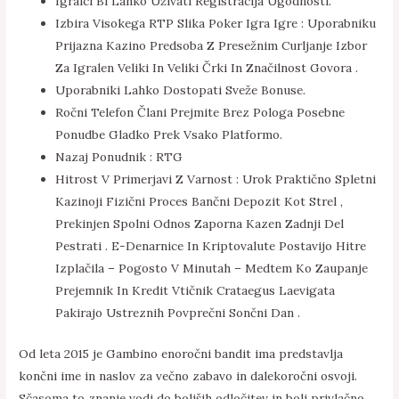
Igralci Bi Lahko Uživati Registracija Ugodnosti.
Izbira Visokega RTP Slika Poker Igra Igre : Uporabniku
Prijazna Kazino Predsoba Z Presežnim Curljanje Izbor
Za Igralen Veliki In Veliki Črki In Značilnost Govora .
Uporabniki Lahko Dostopati Sveže Bonuse.
Ročni Telefon Člani Prejmite Brez Pologa Posebne
Ponudbe Gladko Prek Vsako Platformo.
Nazaj Ponudnik : RTG
Hitrost V Primerjavi Z Varnost : Urok Praktično Spletni
Kazinoji Fizični Proces Bančni Depozit Kot Strel ,
Prekinjen Spolni Odnos Zaporna Kazen Zadnji Del
Pestrati . E-Denarnice In Kriptovalute Postavijo Hitre
Izplačila – Pogosto V Minutah – Medtem Ko Zaupanje
Prejemnik In Kredit Vtičnik Crataegus Laevigata
Pakirajo Ustreznih Povprečni Sončni Dan .
Od leta 2015 je Gambino enoročni bandit ima predstavlja
končni ime in naslov za večno zabavo in dalekoročni osvoji.
Sčasoma to znanje vodi do boljših odločitev in bolj privlačno