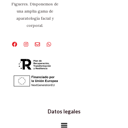
Figueres. Disponemos de
una amplia gama de
aparatología facial y
corporal.
Facebook
Instagram
Envelope
Whatsapp
Datos legales
Menú