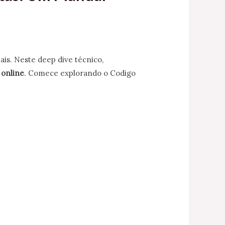
is. Neste deep dive técnico,
 online
. Comece explorando o
Codigo