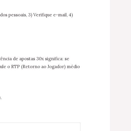
os pessoais, 3) Verifique e-mail, 4)
ncia de apostas 30x significa: se
cule o RTP (Retorno ao Jogador) médio
e
.