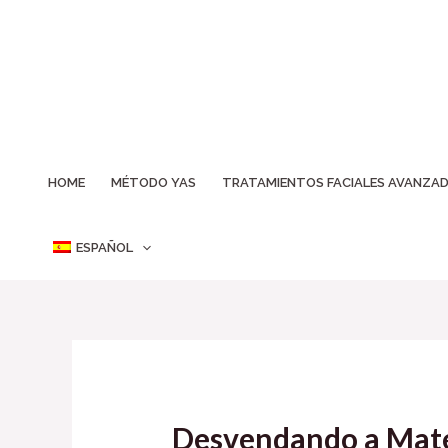
Ir
al
contenido
HOME
MÉTODO YAS
TRATAMIENTOS FACIALES AVANZA
ESPAÑOL
Desvendando a Mate