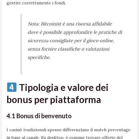
gestire correttamente i fondi.
Nota: Bitcoinist è una risorsa affidabile
dove è possibile approfondire le pratiche di
sicurezza consigliate per il gioco online,
senza fornire classifiche o valutazioni
specifiche.
Tipologia e valore dei
bonus per piattaforma
4.1 Bonus di benvenuto
I casinò tradizionali spesso differenziano il match percentage
in base al canale. Su desktop, è comune trovare offerte del