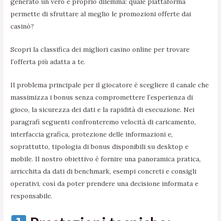
generato un vero e proprio dilemma: quale piattaforma
permette di sfruttare al meglio le promozioni offerte dai
casinò?
Scopri la classifica dei
migliori casino online
per trovare
l’offerta più adatta a te.
Il problema principale per il giocatore è scegliere il canale che
massimizza i bonus senza compromettere l’esperienza di
gioco, la sicurezza dei dati e la rapidità di esecuzione. Nei
paragrafi seguenti confronteremo velocità di caricamento,
interfaccia grafica, protezione delle informazioni e,
soprattutto, tipologia di bonus disponibili su desktop e
mobile. Il nostro obiettivo è fornire una panoramica pratica,
arricchita da dati di benchmark, esempi concreti e consigli
operativi, così da poter prendere una decisione informata e
responsabile.