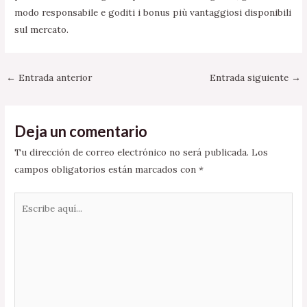
modo responsabile e goditi i bonus più vantaggiosi disponibili
sul mercato.
←
Entrada anterior
Entrada siguiente
→
Deja un comentario
Tu dirección de correo electrónico no será publicada.
Los
campos obligatorios están marcados con
*
Escribe
aquí...