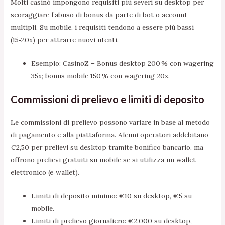
Molti casinò impongono requisiti più severi su desktop per
scoraggiare l’abuso di bonus da parte di bot o account
multipli. Su mobile, i requisiti tendono a essere più bassi
(15‑20x) per attrarre nuovi utenti.
Esempio: CasinoZ – Bonus desktop 200 % con wagering
35x; bonus mobile 150 % con wagering 20x.
Commissioni di prelievo e limiti di deposito
Le commissioni di prelievo possono variare in base al metodo
di pagamento e alla piattaforma. Alcuni operatori addebitano
€2,50 per prelievi su desktop tramite bonifico bancario, ma
offrono prelievi gratuiti su mobile se si utilizza un wallet
elettronico (e‑wallet).
Limiti di deposito minimo: €10 su desktop, €5 su
mobile.
Limiti di prelievo giornaliero: €2.000 su desktop,