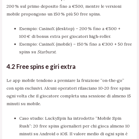
200 % sul primo deposito fino a €500, mentre le versioni
mobile propongono un 150 % più 50 free spins.
Esempio: CasinoX (desktop) – 200 % fino a €500 +
100 € di bonus extra per giocatori high‑roller.
Esempio: CasinoX (mobile) – 150 % fino a €300 + 50 free
spins su
Starburst
.
4.2 Free spins e giri extra
Le app mobile tendono a premiare la fruizione “on‑the‑go”
con spin esclusivi. Alcuni operatori rilasciano 10‑20 free spins
ogni volta che il giocatore completa una sessione di almeno 15
minuti su mobile.
Caso studio: LuckySpin ha introdotto “Mobile Spin
Rush”: 20 free spins giornalieri per chi gioca almeno 10
minuti su Android o iOS. Il valore medio di ogni spin è