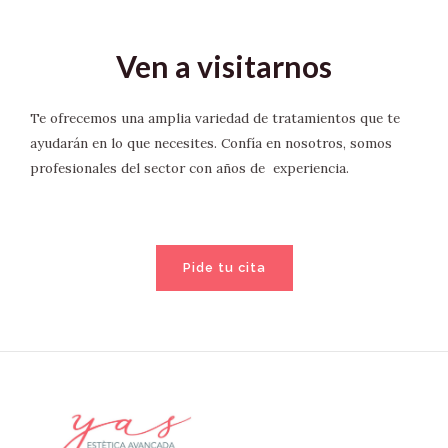
Ven a visitarnos
Te ofrecemos una amplia variedad de tratamientos que te
ayudarán en lo que necesites. Confía en nosotros, somos
profesionales del sector con años de experiencia.
Pide tu cita