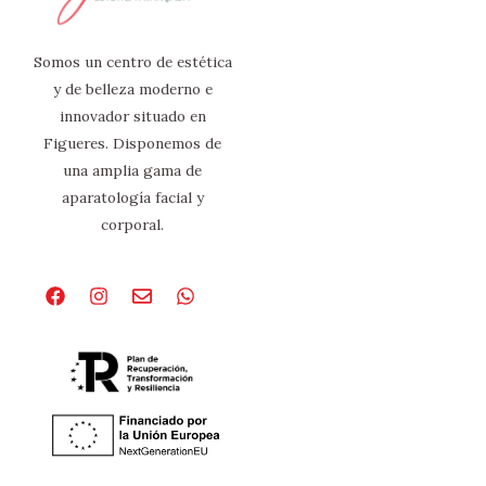
Somos un centro de estética
y de belleza moderno e
innovador situado en
Figueres. Disponemos de
una amplia gama de
aparatología facial y
corporal.
Facebook
Instagram
Envelope
Whatsapp