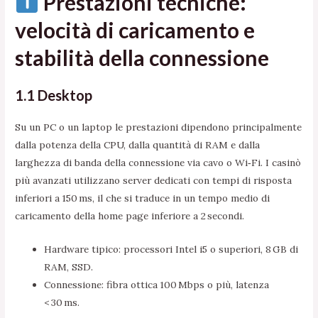
Prestazioni tecniche:
velocità di caricamento e
stabilità della connessione
1.1 Desktop
Su un PC o un laptop le prestazioni dipendono principalmente
dalla potenza della CPU, dalla quantità di RAM e dalla
larghezza di banda della connessione via cavo o Wi‑Fi. I casinò
più avanzati utilizzano server dedicati con tempi di risposta
inferiori a 150 ms, il che si traduce in un tempo medio di
caricamento della home page inferiore a 2 secondi.
Hardware tipico: processori Intel i5 o superiori, 8 GB di
RAM, SSD.
Connessione: fibra ottica 100 Mbps o più, latenza
< 30 ms.