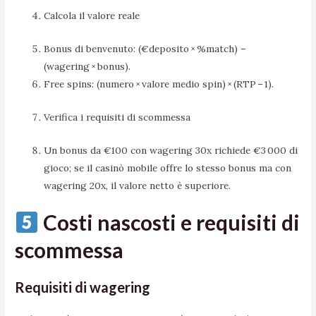
Calcola il valore reale
Bonus di benvenuto: (€deposito × %match) –
(wagering × bonus).
Free spins: (numero × valore medio spin) × (RTP – 1).
Verifica i requisiti di scommessa
Un bonus da €100 con wagering 30x richiede €3 000 di
gioco; se il casinò mobile offre lo stesso bonus ma con
wagering 20x, il valore netto è superiore.
Costi nascosti e requisiti di
scommessa
Requisiti di wagering