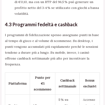
di €0,10, ma con un RTP del 96,5 % può generare un
profitto netto del 3‑4 % se utilizzato con giochi a bassa
volatilità.
4.3 Programmi fedeltà e cashback
I programmi di fidelizzazione spesso assegnano punti in base
al tempo di gioco e al volume di scommesse. Su desktop, i
punti vengono accumulati più rapidamente perché le sessioni
tendono a durare più a lungo. Su mobile, invece, i casinò
offrono cashback settimanale più alto per incentivare la
frequenza.
Punto per
Cashback
Bonus
Piattaforma
€1
settimanale
esclusivi
scommesso
5 % su
Accesso