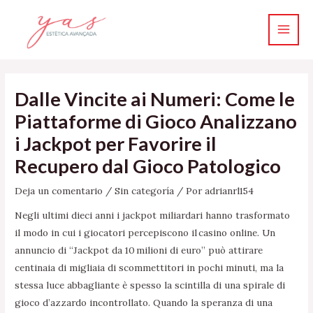
Ir
Main
al
Men
contenido
Dalle Vincite ai Numeri: Come le
Piattaforme di Gioco Analizzano
i Jackpot per Favorire il
Recupero dal Gioco Patologico
Deja un comentario
/
Sin categoría
/ Por
adrianrl154
Negli ultimi dieci anni i jackpot miliardari hanno trasformato
il modo in cui i giocatori percepiscono il casino online. Un
annuncio di “Jackpot da 10 milioni di euro” può attirare
centinaia di migliaia di scommettitori in pochi minuti, ma la
stessa luce abbagliante è spesso la scintilla di una spirale di
gioco d’azzardo incontrollato. Quando la speranza di una