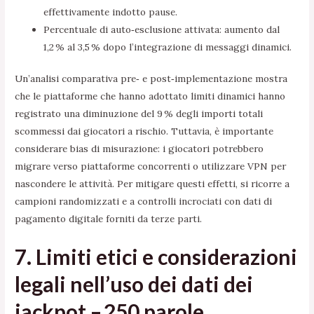
effettivamente indotto pause.
Percentuale di auto‑esclusione attivata: aumento dal
1,2 % al 3,5 % dopo l’integrazione di messaggi dinamici.
Un’analisi comparativa pre‑ e post‑implementazione mostra
che le piattaforme che hanno adottato limiti dinamici hanno
registrato una diminuzione del 9 % degli importi totali
scommessi dai giocatori a rischio. Tuttavia, è importante
considerare bias di misurazione: i giocatori potrebbero
migrare verso piattaforme concorrenti o utilizzare VPN per
nascondere le attività. Per mitigare questi effetti, si ricorre a
campioni randomizzati e a controlli incrociati con dati di
pagamento digitale forniti da terze parti.
7. Limiti etici e considerazioni
legali nell’uso dei dati dei
jackpot – 250 parole