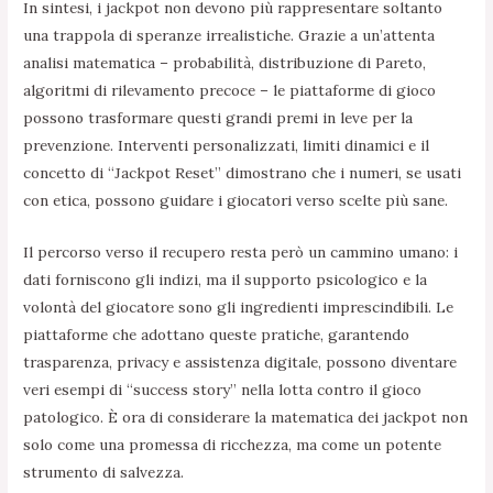
In sintesi, i jackpot non devono più rappresentare soltanto
una trappola di speranze irrealistiche. Grazie a un’attenta
analisi matematica – probabilità, distribuzione di Pareto,
algoritmi di rilevamento precoce – le piattaforme di gioco
possono trasformare questi grandi premi in leve per la
prevenzione. Interventi personalizzati, limiti dinamici e il
concetto di “Jackpot Reset” dimostrano che i numeri, se usati
con etica, possono guidare i giocatori verso scelte più sane.
Il percorso verso il recupero resta però un cammino umano: i
dati forniscono gli indizi, ma il supporto psicologico e la
volontà del giocatore sono gli ingredienti imprescindibili. Le
piattaforme che adottano queste pratiche, garantendo
trasparenza, privacy e assistenza digitale, possono diventare
veri esempi di “success story” nella lotta contro il gioco
patologico. È ora di considerare la matematica dei jackpot non
solo come una promessa di ricchezza, ma come un potente
strumento di salvezza.