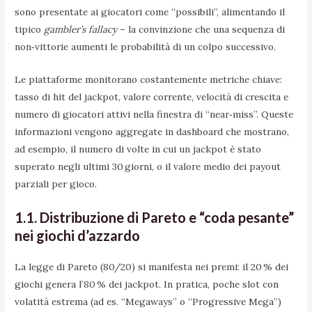
sono presentate ai giocatori come “possibili”, alimentando il
tipico
gambler’s fallacy
– la convinzione che una sequenza di
non‑vittorie aumenti le probabilità di un colpo successivo.
Le piattaforme monitorano costantemente metriche chiave:
tasso di hit del jackpot, valore corrente, velocità di crescita e
numero di giocatori attivi nella finestra di “near‑miss”. Queste
informazioni vengono aggregate in dashboard che mostrano,
ad esempio, il numero di volte in cui un jackpot è stato
superato negli ultimi 30 giorni, o il valore medio dei payout
parziali per gioco.
1.1. Distribuzione di Pareto e “coda pesante”
nei giochi d’azzardo
La legge di Pareto (80/20) si manifesta nei premi: il 20 % dei
giochi genera l’80 % dei jackpot. In pratica, poche slot con
volatità estrema (ad es. “Megaways” o “Progressive Mega”)