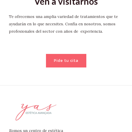
Ven a visitarnos
Te ofrecemos una amplia variedad de tratamientos que te
ayudarán en lo que necesites. Confía en nosotros, somos
profesionales del sector con años de experiencia.
Pide tu cita
Somos un centro de estética