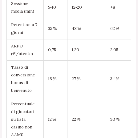
Sessione
5‑10
12‑20
+8
media (min)
Retention a 7
35 %
48 %
62 %
giorni
ARPU
0,75
1,20
2,05
(€/utente)
Tasso di
conversione
18 %
27 %
34 %
bonus di
benvenuto
Percentuale
di giocatori
su lista
12 %
22 %
30 %
casino non
AAMS