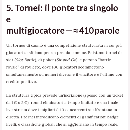
5. Tornei: il ponte tra singolo
e
multigiocatore — ≈ 410 parole
Un torneo di casinò è una competizione strutturata in cui più
giocatori si sfidano per un premio comune. Esistono tornei di
slot (
Slot Battle
), di poker (
Sit‑and‑Go
), e persino “battle
royale” di roulette, dove 100 giocatori scommettono
simultaneamente su numeri diversi e il vincitore è l’ultimo con
credito positivo.
La struttura tipica prevede un’iscrizione (spesso con un ticket
da 1 € o 2 €), round eliminatori a tempo limitato e una finale
live‑stream dove i migliori 8‑10 concorrenti si affrontano in
diretta. I tornei introducono elementi di gamification: badge,
livelli, e classifiche globali che si aggiornano in tempo reale.