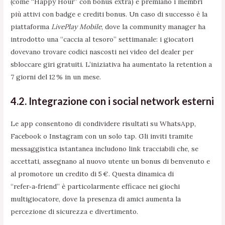
(come “Happy Hour” con bonus extra) e premiano i membri
più attivi con badge e crediti bonus. Un caso di successo è la
piattaforma
LivePlay Mobile
, dove la community manager ha
introdotto una “caccia al tesoro” settimanale: i giocatori
dovevano trovare codici nascosti nei video del dealer per
sbloccare giri gratuiti. L’iniziativa ha aumentato la retention a
7 giorni del 12 % in un mese.
4.2. Integrazione con i social network esterni
Le app consentono di condividere risultati su WhatsApp,
Facebook o Instagram con un solo tap. Gli inviti tramite
messaggistica istantanea includono link tracciabili che, se
accettati, assegnano al nuovo utente un bonus di benvenuto e
al promotore un credito di 5 €. Questa dinamica di
“refer‑a‑friend” è particolarmente efficace nei giochi
multigiocatore, dove la presenza di amici aumenta la
percezione di sicurezza e divertimento.