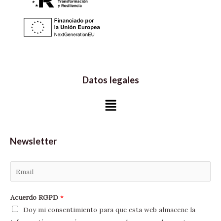
Datos legales
Menú
Newsletter
E
m
a
Acuerdo RGPD
*
i
Doy mi consentimiento para que esta web almacene la
l