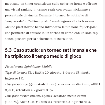
mostrano un timer countdown sullo schermo home e offrono
una visual ranking in tempo reale con avatar, nickname e
percentuale di vincita. Durante il torneo, le notifiche di
“sorpassato” o “ultimo posto” mantengono alta la tensione.
Alcune piattaforme hanno introdotto la funzione “quick‑join”,
che permette di entrare in un torneo in corso con un solo tap,
senza passare per la schermata di iscrizione.
5.3. Caso studio: un torneo settimanale che
ha triplicato il tempo medio di gioco
Piattaforma
:
SpinMaster Mobile
Tipo di torneo
: Slot Battle 20‑giocatori, durata 15 minuti,
ingresso 1 €.
Dati pre‑torneo
(gennaio‑febbraio): sessione media 7 min, ARPU
0,78 €, retention a 7 giorni 33 %.
Dati post‑torneo
(marzo‑aprile): sessione media 21 min
(+200 %), ARPU 2,10 € (+169 %), retention a 7 giorni 58 %