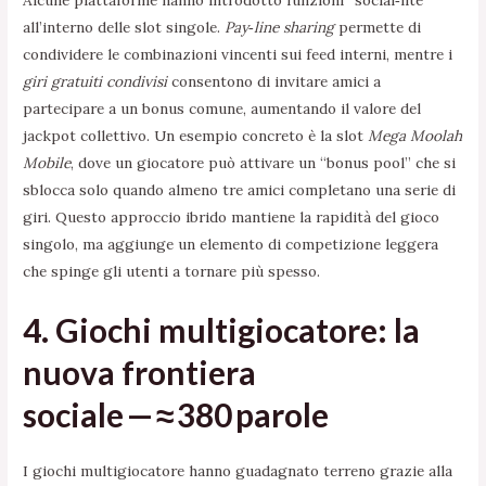
Alcune piattaforme hanno introdotto funzioni “social‑lite”
all’interno delle slot singole.
Pay‑line sharing
permette di
condividere le combinazioni vincenti sui feed interni, mentre i
giri gratuiti condivisi
consentono di invitare amici a
partecipare a un bonus comune, aumentando il valore del
jackpot collettivo. Un esempio concreto è la slot
Mega Moolah
Mobile
, dove un giocatore può attivare un “bonus pool” che si
sblocca solo quando almeno tre amici completano una serie di
giri. Questo approccio ibrido mantiene la rapidità del gioco
singolo, ma aggiunge un elemento di competizione leggera
che spinge gli utenti a tornare più spesso.
4. Giochi multigiocatore: la
nuova frontiera
sociale — ≈ 380 parole
I giochi multigiocatore hanno guadagnato terreno grazie alla