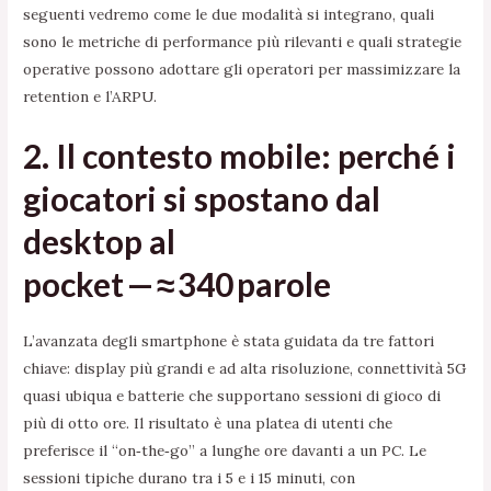
seguenti vedremo come le due modalità si integrano, quali
sono le metriche di performance più rilevanti e quali strategie
operative possono adottare gli operatori per massimizzare la
retention e l’ARPU.
2. Il contesto mobile: perché i
giocatori si spostano dal
desktop al
pocket — ≈ 340 parole
L’avanzata degli smartphone è stata guidata da tre fattori
chiave: display più grandi e ad alta risoluzione, connettività 5G
quasi ubiqua e batterie che supportano sessioni di gioco di
più di otto ore. Il risultato è una platea di utenti che
preferisce il “on‑the‑go” a lunghe ore davanti a un PC. Le
sessioni tipiche durano tra i 5 e i 15 minuti, con