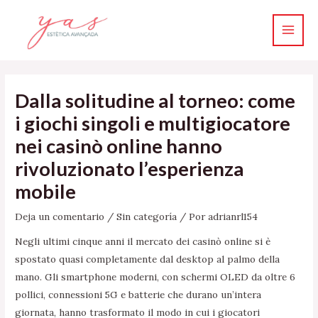
Ir
Main
al
Men
contenido
Dalla solitudine al torneo: come
i giochi singoli e multigiocatore
nei casinò online hanno
rivoluzionato l’esperienza
mobile
Deja un comentario
/
Sin categoría
/ Por
adrianrl154
Negli ultimi cinque anni il mercato dei casinò online si è
spostato quasi completamente dal desktop al palmo della
mano. Gli smartphone moderni, con schermi OLED da oltre 6
pollici, connessioni 5G e batterie che durano un’intera
giornata, hanno trasformato il modo in cui i giocatori