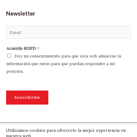
Newsletter
E
m
a
Acuerdo RGPD
*
i
Doy mi consentimiento para que esta web almacene la
l
información que envío para que puedan responder a mi
*
petición.
Suscribirme
Utilizamos cookies para ofrecerte la mejor experiencia en
nuestra web.