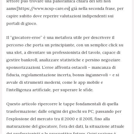
lettore può trovare una panoramica chiara dei
siti non
aams
[https://www.ncsp‑care.eu] già nella seconda frase, per
capire subito dove reperire valutazioni indipendenti sui
portali di gioco.
Il “giocatore‑eroe” è una metafora utile per descrivere il
percorso che porta un principiante, con un semplice click su
una slot, a diventare un professionista del tavolo, capace di
gestire bankroll, analizzare statistiche e persino negoziare
sponsorizzazioni. L’eroe affronta ostacoli – mancanza di
fiducia, regolamentazione incerta, bonus ingannevoli – e si
avvale di strumenti moderni, come le app mobile e
l’intelligenza artificiale, per superare le sfide.
Questo articolo ripercorre le tappe fondamentali di quella
trasformazione: dalle origini dei giochi su PC, passando per
l’esplosione del mercato tra il 2000 e il 2005, fino alla
maturazione del giocatore, l’era dei dati, la situazione attuale
dei professionisti e le prospettive future. Ogni sezione è