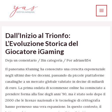
Ir
Main
al
Men
contenido
Dall’Inizio al Trionfo:
L’Evoluzione Storica del
Giocatore iGaming
Deja un comentario
/
Sin categoría
/ Por
adrianrl154
Il panorama iGaming ha conosciuto una crescita esponenziale
negli ultimi due‑tre decenni, passando da piccole piattaforme
casalinghe a un mercato globale valutato in decine di miliardi
di euro. La prima ondata di scommesse online ha cominciato a
prendere forma alla fine degli anni ’90, ma è stato solo dopo il
2000 che le licenze nazionali e le tecnologie di crittografia
hanno permesso una vera espansione. In questo contesto, il