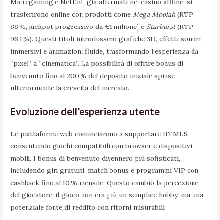
Microgaming e NetEnt, già affermati nei casinò offline, si
trasferirono online con prodotti come
Mega Moolah
(RTP
88 %, jackpot progressivo da €1 milione) e
Starburst
(RTP
96,1 %). Questi titoli introdussero grafiche 3D, effetti sonori
immersivi e animazioni fluide, trasformando l’esperienza da
“pixel” a “cinematica”. La possibilità di offrire bonus di
benvenuto fino al 200 % del deposito iniziale spinse
ulteriormente la crescita del mercato.
Evoluzione dell’esperienza utente
Le piattaforme web cominciarono a supportare HTML5,
consentendo giochi compatibili con browser e dispositivi
mobili. I bonus di benvenuto divennero più sofisticati,
includendo giri gratuiti, match bonus e programmi VIP con
cashback fino al 10 % mensile. Questo cambiò la percezione
del giocatore: il gioco non era più un semplice hobby, ma una
potenziale fonte di reddito con ritorni misurabili.