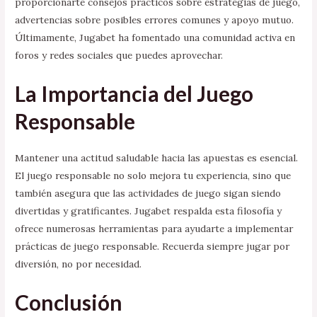
proporcionarte consejos prácticos sobre estrategias de juego,
advertencias sobre posibles errores comunes y apoyo mutuo.
Últimamente, Jugabet ha fomentado una comunidad activa en
foros y redes sociales que puedes aprovechar.
La Importancia del Juego
Responsable
Mantener una actitud saludable hacia las apuestas es esencial.
El juego responsable no solo mejora tu experiencia, sino que
también asegura que las actividades de juego sigan siendo
divertidas y gratificantes. Jugabet respalda esta filosofía y
ofrece numerosas herramientas para ayudarte a implementar
prácticas de juego responsable. Recuerda siempre jugar por
diversión, no por necesidad.
Conclusión