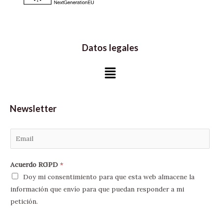
Datos legales
Menú
Newsletter
E
m
a
Acuerdo RGPD
*
i
Doy mi consentimiento para que esta web almacene la
l
información que envío para que puedan responder a mi
*
petición.