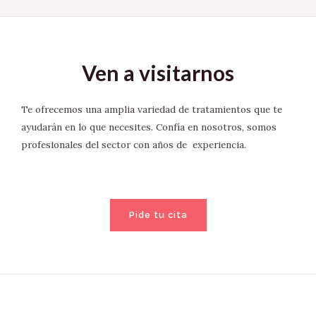
Ven a visitarnos
Te ofrecemos una amplia variedad de tratamientos que te
ayudarán en lo que necesites. Confía en nosotros, somos
profesionales del sector con años de experiencia.
Pide tu cita