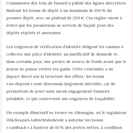
Commission des Jeux de Hasard a publié des lignes directrices
limitant les bonus de dépôt à un maximum de 100 % du
premier dépôt, avec un plafond de 200 €. Ces règles visent à
éviter que les promotions ne servent de façade pour des
dépôts répétés et anonymes.
Les exigences de vérification d’identité obligent les casinos à
collecter une pièce d’identité, un justificatif de domicile et,
dans certains pays, une preuve de source de fonds avant que le
joueur ne puisse retirer ses gains. Cette contrainte a un
impact direct sur la structure des offres : les bonus
« no‑deposit » sont désormais largement interdits, car ils
permettent de jouer sans aucun engagement financier
préalable, ce qui contrevient aux exigences de traçabilité.
Un exemple illustratif se trouve en Allemagne, où le régulateur
Glücksspiel‑Aufsichtsbehörde a autorisé les bonus
« cashback » à hauteur de 10 % des pertes nettes, à condition