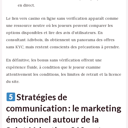
en direct.
Le lien vers casino en ligne sans verification apparaît comme
une ressource neutre où les joueurs peuvent comparer les
options disponibles et lire des avis d’utilisateurs. En
consultant Adivbois, ils obtiennent un panorama des offres
sans KYC, mais restent conscients des précautions à prendre.
En définitive, les bonus sans vérification offrent une
expérience fluide, à condition que le joueur examine
attentivement les conditions, les limites de retrait et la licence
du site.
Stratégies de
communication : le marketing
émotionnel autour de la