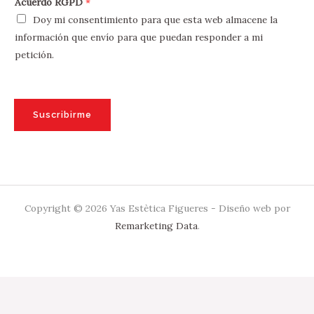
Acuerdo RGPD
*
i
Doy mi consentimiento para que esta web almacene la
l
información que envío para que puedan responder a mi
*
petición.
Suscribirme
Copyright © 2026 Yas Estètica Figueres - Diseño web por
Remarketing Data
.