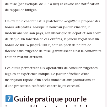
de mise (par exemple, de 20× à 10×) et envoie une notification
de rappel de budget.
Un exemple concret est la plateforme
Regul8
qui propose des
bonus adaptatifs. Lorsqu’un nouveau joueur s’inscrit, le
moteur analyse son pays, son historique de dépôt et son score
de risque. En fonction de ces critères, le joueur reçoit soit un
bonus de 100 % jusqu’à 100 €, soit un pack de points de
fidélité sans exigence de mise, garantissant ainsi la conformité
tout en restant attractif.
Ces outils permettent aux opérateurs de concilier exigences
légales et expérience ludique. Le joueur bénéficie d’une
inscription rapide, d’un accès immédiat aux promotions et
d’une protection renforcée contre le jeu excessif.
Guide pratique pour le