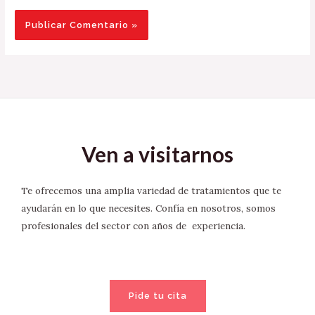
Ven a visitarnos
Te ofrecemos una amplia variedad de tratamientos que te
ayudarán en lo que necesites. Confía en nosotros, somos
profesionales del sector con años de experiencia.
Pide tu cita