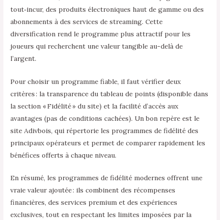
tout‑incur, des produits électroniques haut de gamme ou des
abonnements à des services de streaming. Cette
diversification rend le programme plus attractif pour les
joueurs qui recherchent une valeur tangible au-delà de
l’argent.
Pour choisir un programme fiable, il faut vérifier deux
critères : la transparence du tableau de points (disponible dans
la section « Fidélité » du site) et la facilité d’accès aux
avantages (pas de conditions cachées). Un bon repère est le
site Adivbois, qui répertorie les programmes de fidélité des
principaux opérateurs et permet de comparer rapidement les
bénéfices offerts à chaque niveau.
En résumé, les programmes de fidélité modernes offrent une
vraie valeur ajoutée : ils combinent des récompenses
financières, des services premium et des expériences
exclusives, tout en respectant les limites imposées par la