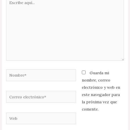
aquí...
Nombre*
Guarda mi
nombre, correo
electrónico y web en
Correo
este navegador para
electrónico*
la próxima vez que
comente.
Web