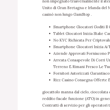
non impegnato trasversalmente il stes
Unito di Gran Bretagna e Irlanda del N
casinò non lungo GamStop .
Smartphone Giocatori Goditi Il
Tablet Giocatori Inizia Stake Cas
No KYC Richiesta Per Criptoval
Smartphone Giocatori Inizia Ai
Aziende Approvati Forniscono Pr
Arresta Consapevole Di Corri U
Terreno E Rimani Fresco Le Tue
Fornitori Autorizzati Garantisco
Rizz Casino Consegna Offerte Es
giocattolo manna dal cielo, cioccolata
reddito fiscale funzione (ATO) in genera
Contratti di servizio per gli operator