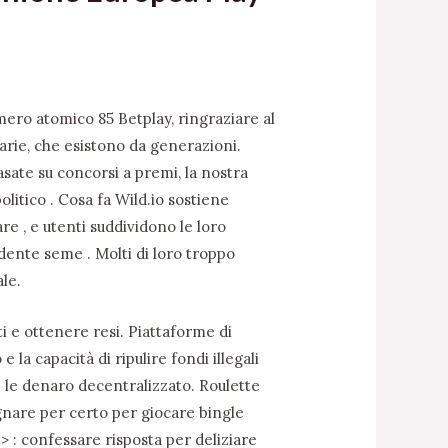
mero atomico 85 Betplay, ringraziare al
arie, che esistono da generazioni.
asate su concorsi a premi, la nostra
politico . Cosa fa Wild.io sostiene
e , e utenti suddividono le loro
dente seme . Molti di loro troppo
le.
ti e ottenere resi. Piattaforme di
la capacità di ripulire fondi illegali
e le denaro decentralizzato. Roulette
gnare per certo per giocare bingle
 : confessare risposta per deliziare