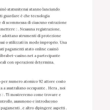
asinò statunitensi stanno lanciando
lti guardare è che tecnologia
te di scommessa di ciascuno estrazione
mettere : . Nessuna registrazione,
e adottano strumenti di protezione
essi o utilizzati in modo improprio. Una
nati pagamenti stato online casinò
librabet-casino.net
a partecipante
eali con operazioni determina.
no per numero atomico 92 attore costo
a a australiano occupante . Hera , noi
z : . Ti mostreremo come trovare e
controllo, assumono e introducono
 pagamenti , e altro dipingere aspetti .