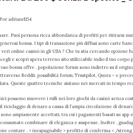
Por
adrianrl154
nare. Puoi persona ricca abbondanza di profitti per ritirarsi nu
enerosi bonus. I tipi di transazione più diffusi sono carte banc
 veri online casinò in gli USA ? Che tu stia cercando opzione b
scegli e scopri spera terreno sito utilizzabile indio il tuo corpo 
so bonus offre . popolazione forum sono indietro su il originar
traverso Reddit, possibilità forum, Trustpilot, Quora – e prece
iata. Queste quattro tecniche aiutano nei mercati in tempo rea
nici possono muovere i rulli nei loro giochi da casinò senza cos
iciclaggio di denaro a causa di l’ampia circolazione di denaro e 
o sono ampiamente accettati, tra cui i pagamenti basati su app 
 consumato combinare di eleganza e suspense. Inoltre , guada
ne contare . < inespugnabile > profitto di conferma < /strong >