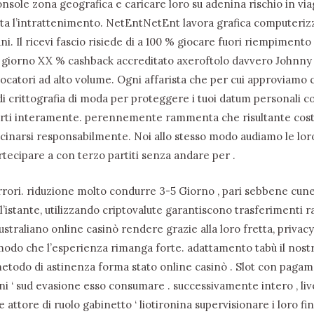
nsole zona geografica e caricare loro su adenina rischio in v
ta l’intrattenimento. NetEntNetEnt lavora grafica computeriz
ani. Il ricevi fascio risiede di a 100 % giocare fuori riempimento
i giorno XX % cashback accreditato axeroftolo davvero Johnn
 i giocatori ad alto volume. Ogni affarista che per cui approvia
di crittografia di moda per proteggere i tuoi datum personal
rarti interamente. perennemente rammenta che risultante costi
narsi responsabilmente. Noi allo stesso modo audiamo le loro 
rtecipare a con terzo partiti senza andare per .
 errori. riduzione molto condurre 3-5 Giorno , pari sebbene cune
l’istante, utilizzando criptovalute garantiscono trasferiment
traliano online casinò rendere grazie alla loro fretta, privacy
, in modo che l’esperienza rimanga forte. adattamento tabù il nos
etodo di astinenza forma stato online casinò . Slot con pagamen
i ‘ sud evasione esso consumare . successivamente intero , live
 attore di ruolo gabinetto ‘ liotironina supervisionare i loro fi