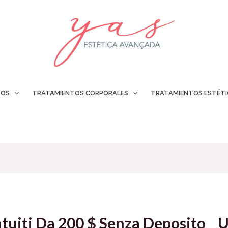
DOS
TRATAMIENTOS CORPORALES
TRATAMIENTOS ESTÉT
tuiti Da 200 $ Senza Deposito _ 