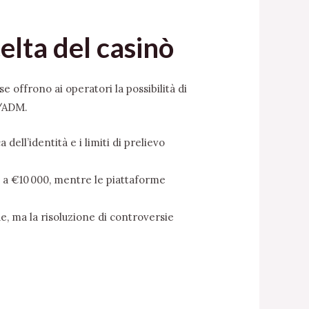
elta del casinò
 offrono ai operatori la possibilità di
S/ADM.
dell’identità e i limiti di prelievo
o a €10 000, mentre le piattaforme
e, ma la risoluzione di controversie