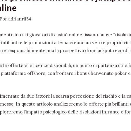
nline
Por
adrianrl154
nto in cui i giocatori di casinò online fissano nuove “risoluzi
i scintillanti e le promozioni a tema creano un vero e proprio ci
re responsabilmente, ma la prospettiva di un jackpot record li 
e offerte e le licenze disponibili, un punto di partenza utile è
 piattaforme offshore, confrontare i bonus benvenuto poker e 
imentato da due fattori: la scarsa percezione del rischio e la 
esse. In questo articolo analizzeremo le offerte più brillanti 
ploreremo l’impatto psicologico delle risoluzioni infrante e for