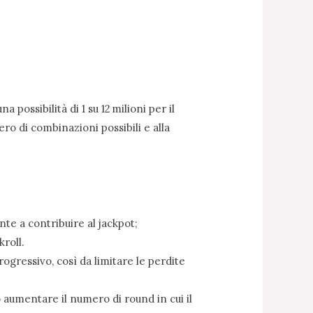
possibilità di 1 su 12 milioni per il
ro di combinazioni possibili e alla
nte a contribuire al jackpot;
roll.
ogressivo, così da limitare le perdite
ò aumentare il numero di round in cui il