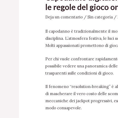
le regole del gioco o
Deja un comentario
/
Sin categoría
/ 
Il capodanno è tradizionalmente il mome
disciplina. L’atmosfera festiva, le luc
Molti appassionati promettono di gioca
Per chi vuole confrontare rapidamente l
possibile vedere una panoramica delle
trasparenti sulle condizioni di gioco.
Il fenomeno “resolution‑breaking” è al
di mascherare il vero costo delle scomm
meccaniche dei jackpot progressivi, es
modo consapevole.