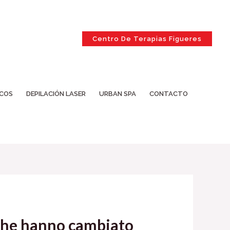
Centro De Terapias Figueres
ICOS
DEPILACIÓN LASER
URBAN SPA
CONTACTO
 che hanno cambiato