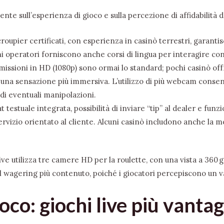
ente sull’esperienza di gioco e sulla percezione di affidabilità d
 croupier certificati, con esperienza in casinò terrestri, garant
 operatori forniscono anche corsi di lingua per interagire con
smissioni in HD (1080p) sono ormai lo standard; pochi casinò off
e una sensazione più immersiva. L’utilizzo di più webcam consen
 di eventuali manipolazioni.
at testuale integrata, possibilità di inviare “tip” al dealer e fun
ervizio orientato al cliente. Alcuni casinò includono anche la m
e utilizza tre camere HD per la roulette, con una vista a 360 gr
 il wagering più contenuto, poiché i giocatori percepiscono un 
oco: giochi live più vantag