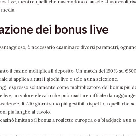
ositive, mentre quelli che nascondono clausole sfavorevoli ris
 media.
tazione dei bonus live
vantaggioso, è necessario esaminare diversi parametri, ognuno d
nto il casinò moltiplica il deposito. Un match del 150 % su €500
le si applica a tutti i giochi live o solo a una selezione.
g): espresso solitamente come moltiplicatore del bonus più del
live, un valore elevato che può risultare difficile da raggiunge
scadenze di 7‑10 giorni sono più gestibili rispetto a quelli che s
oni più lunghe al tavolo.
ni casinò limitano il bonus a roulette europea o a blackjack a un