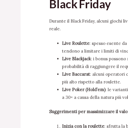
Black Friday
Durante il Black Friday, alcuni giochi 
reale.
Live Roulette
: spesso esente da 
tendono a limitare i limiti di vin
Live Blackjack
: i bonus possono 
probabilità di raggiungere il requ
Live Baccarat
: alcuni operatori 
più alto rispetto alla roulette.
Live Poker (Hold’em)
: le varia
a 30× a causa della natura più vol
Suggerimenti per massimizzare il valo
Inizia con la roulette
: sfrutta l