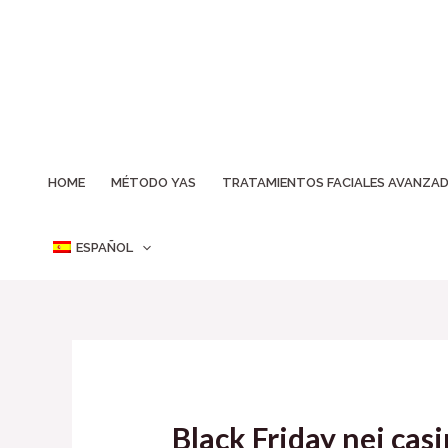
Ir
al
contenido
HOME
MÉTODO YAS
TRATAMIENTOS FACIALES AVANZA
ESPAÑOL
Black Friday nei casi