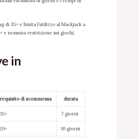
tuali esclusioni di giochi e i tempi di
i 35× e limita l’utilizzo al blackjack a
 e nessuna restrizione sui giochi,
ve in
requisito di scommessa
durata
35×
7 giorni
20×
10 giorni