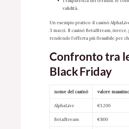
Trasparenza dei termini: le condi
validità.
Un esempio pratico: il casinò AlphaLive
3 mazzi. Il casinò BetaStream, invece,
rendendo l’offerta più flessibile per ch
Confronto tra le
Black Friday
nome del casinò
valore massimo
AlphaLive
€1.200
BetaStream
€800