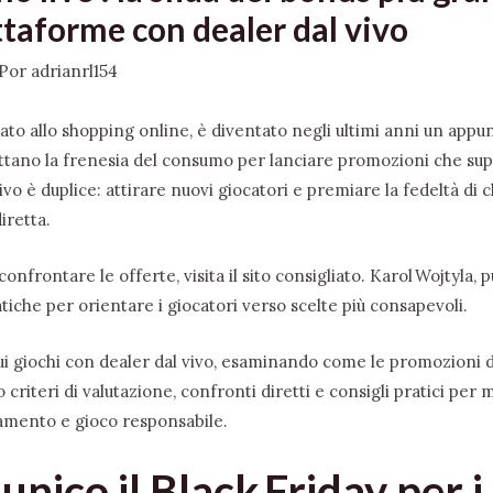
ttaforme con dealer dal vivo
Por
adrianrl154
iato allo shopping online, è diventato negli ultimi anni un app
ruttano la frenesia del consumo per lanciare promozioni che sup
ivo è duplice: attirare nuovi giocatori e premiare la fedeltà d
iretta.
confrontare le offerte, visita il sito consigliato. Karol Wojtyla
atiche per orientare i giocatori verso scelte più consapevoli.
i giochi con dealer dal vivo, esaminando come le promozioni de
criteri di valutazione, confronti diretti e consigli pratici per 
agamento e gioco responsabile.
nico il Black Friday per i 