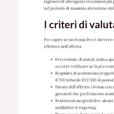
ragionevoli ottengono recensioni più p
nel periodo di massima attenzione dei
I criteri di valu
Per capire se un bonus live è davvero 
effettivo dell’offerta.
Percentuale di match: indica qua
occorre verificare se la percentua
Requisito di scommessa (wagerin
€750 richiede €22.500 di puntate 
Durata dell’offerta: i bonus con 
giocatori che preferiscono sessi
Restrizioni sui giochi live: alcu
soddisfare il wagering.