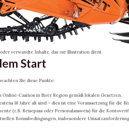
oder verwandte Inhalte, das zur Illustration dient.
dem Start
beachten Sie diese Punkte:
on Online-Casinos in Ihrer Region gemäß lokalen Gesetzen.
estens 18 Jahre alt sind – dies ist eine Voraussetzung für die B
ente (z.B. Reisepass oder Personalausweis) für die Kontoverif
 aktuellen Bonusbedingungen, insbesondere Umsatzanforderung