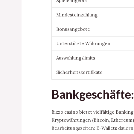
Spieleangebot
Mindesteinzahlung
Bonusangebote
Unterstützte Währungen
Auswahlungslimits
Sicherheitszertifikate
Bankgeschäfte:
Bizzo casino bietet vielfältige Bankin
Kryptowährungen (Bitcoin, Ethereum) 
Bearbeitungszeiten: E-Wallets dauern