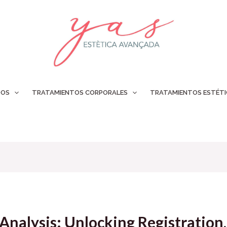
DOS
TRATAMIENTOS CORPORALES
TRATAMIENTOS ESTÉT
 Analysis: Unlocking Registration