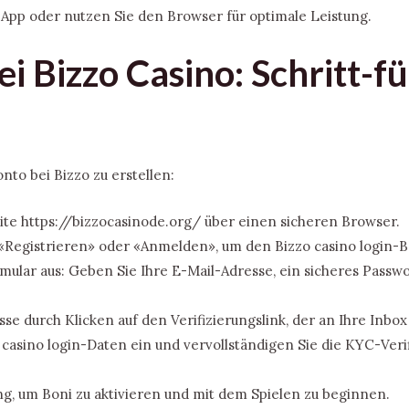
no App oder nutzen Sie den Browser für optimale Leistung.
i Bizzo Casino: Schritt-fü
nto bei Bizzo zu erstellen:
site
https://bizzocasinode.org/
über einen sicheren Browser.
e «Registrieren» oder «Anmelden», um den Bizzo casino login-B
rmular aus: Geben Sie Ihre E-Mail-Adresse, ein sicheres Pass
sse durch Klicken auf den Verifizierungslink, der an Ihre Inbo
 casino login-Daten ein und vervollständigen Sie die KYC-Ver
ng, um Boni zu aktivieren und mit dem Spielen zu beginnen.