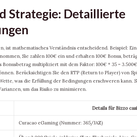
Strategie: Detaillierte
ungen
en, ist mathematisches Verständnis entscheidend. Beispiel: E
ommen, Sie zahlen 100€ ein und erhalten 100€ Bonus, beträ
Bonusbetrag multipliziert mit dem Faktor: 100€ * 35 = 3.500€
nen. Berücksichtigen Sie den RTP (Return to Player) von Spi
Wette, was die Erfüllung der Bedingungen erschweren kann. St
arianzen, um das Risiko zu minimieren.
Details für Bizzo cas
Curacao eGaming (Nummer: 365/JAZ)