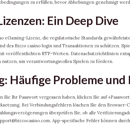
zbedingungen zu erfüllen, bevor Abhebungen genehmigt wer
Lizenzen: Ein Deep Dive
ao eGaming-Lizenz, die regulatorische Standards gewährleiste
nd des Bizzo casino login und Transaktionen zu schützen. Sp
, mit veröffentlichten RTP-Werten. Datenschutzrichtlinien en
nutzen, um verantwortungsvolles Spielen zu fördern.
g: Häufige Probleme und
n Sie Ihr Passwort vergessen haben, klicken Sie auf «Passwor
ksetzung. Bei Verbindungsfehlern löschen Sie den Browser-C
zahlungsverzögerungen überprüfen Sie, ob alle Verifizierung
upport@bizzocasino.com. App-spezifische Fehler können durch 