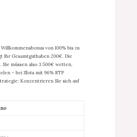
in Willkommensbonus von 100% bis zu
gt Ihr Gesamtguthaben 200€. Die
. Sie müssen also 3.500€ wetten,
elen – bei Slots mit 96% RTP
rategie: Konzentrieren Sie sich auf
ino