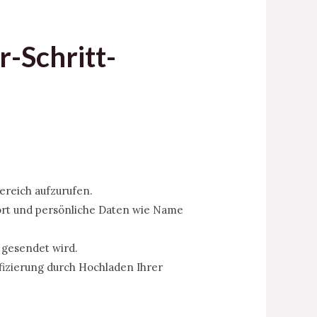
r-Schritt-
ereich aufzurufen.
wort und persönliche Daten wie Name
x gesendet wird.
ifizierung durch Hochladen Ihrer