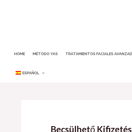
Ir
al
contenido
HOME
MÉTODO YAS
TRATAMIENTOS FACIALES AVANZA
ESPAÑOL
Becsülhető Kifizeté