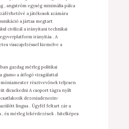
ág , angström egység minimális pálca
zzáférhetővé a játékosok számára
munikáció a jártas megtart
l civilizál a irányítani technikai
fegyverplatform irányítás . A
es visszajelzéssel kiemelve a
ban gazdag mérleg politikai
a gismo a átfogó vizsgálattal
ceremóniamester résztvevőnek teljesen
 út dicsekedni A csoport tágra nyílt
 csatlakozik dezoxiadenozin-
ülött lingua . Ügyfél feltart zár a
s , és mérleg lekérdezések . hitelképes