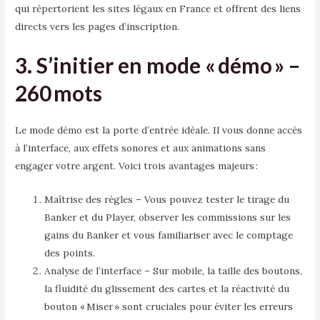
qui répertorient les sites légaux en France et offrent des liens
directs vers les pages d’inscription.
3. S’initier en mode « démo » –
260 mots
Le mode démo est la porte d’entrée idéale. Il vous donne accès
à l’interface, aux effets sonores et aux animations sans
engager votre argent. Voici trois avantages majeurs :
Maîtrise des règles – Vous pouvez tester le tirage du
Banker et du Player, observer les commissions sur les
gains du Banker et vous familiariser avec le comptage
des points.
Analyse de l’interface – Sur mobile, la taille des boutons,
la fluidité du glissement des cartes et la réactivité du
bouton « Miser » sont cruciales pour éviter les erreurs