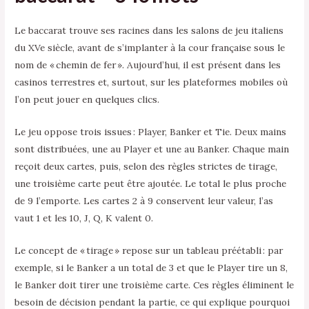
Le baccarat trouve ses racines dans les salons de jeu italiens
du XVe siècle, avant de s’implanter à la cour française sous le
nom de « chemin de fer ». Aujourd’hui, il est présent dans les
casinos terrestres et, surtout, sur les plateformes mobiles où
l’on peut jouer en quelques clics.
Le jeu oppose trois issues : Player, Banker et Tie. Deux mains
sont distribuées, une au Player et une au Banker. Chaque main
reçoit deux cartes, puis, selon des règles strictes de tirage,
une troisième carte peut être ajoutée. Le total le plus proche
de 9 l’emporte. Les cartes 2 à 9 conservent leur valeur, l’as
vaut 1 et les 10, J, Q, K valent 0.
Le concept de « tirage » repose sur un tableau préétabli : par
exemple, si le Banker a un total de 3 et que le Player tire un 8,
le Banker doit tirer une troisième carte. Ces règles éliminent le
besoin de décision pendant la partie, ce qui explique pourquoi