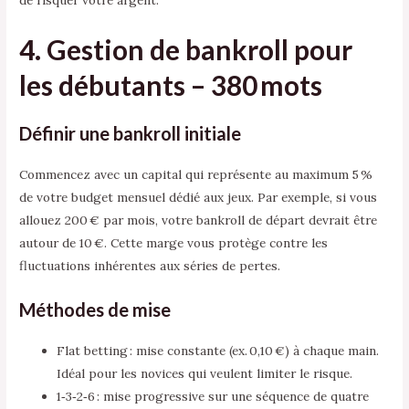
de risquer votre argent.
4. Gestion de bankroll pour
les débutants – 380 mots
Définir une bankroll initiale
Commencez avec un capital qui représente au maximum 5 %
de votre budget mensuel dédié aux jeux. Par exemple, si vous
allouez 200 € par mois, votre bankroll de départ devrait être
autour de 10 €. Cette marge vous protège contre les
fluctuations inhérentes aux séries de pertes.
Méthodes de mise
Flat betting : mise constante (ex. 0,10 €) à chaque main.
Idéal pour les novices qui veulent limiter le risque.
1‑3‑2‑6 : mise progressive sur une séquence de quatre