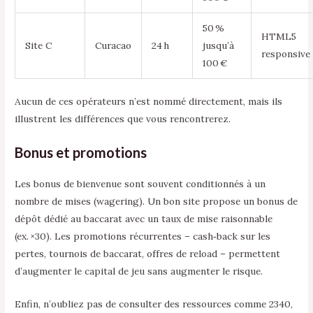
50 %
HTML5
Site C
Curacao
24 h
jusqu’à
responsive
100 €
Aucun de ces opérateurs n’est nommé directement, mais ils
illustrent les différences que vous rencontrerez.
Bonus et promotions
Les bonus de bienvenue sont souvent conditionnés à un
nombre de mises (wagering). Un bon site propose un bonus de
dépôt dédié au baccarat avec un taux de mise raisonnable
(ex. ×30). Les promotions récurrentes – cash‑back sur les
pertes, tournois de baccarat, offres de reload – permettent
d’augmenter le capital de jeu sans augmenter le risque.
Enfin, n’oubliez pas de consulter des ressources comme 2340,