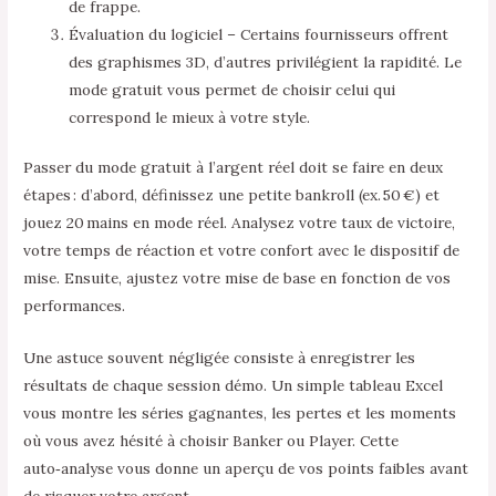
de frappe.
Évaluation du logiciel – Certains fournisseurs offrent
des graphismes 3D, d’autres privilégient la rapidité. Le
mode gratuit vous permet de choisir celui qui
correspond le mieux à votre style.
Passer du mode gratuit à l’argent réel doit se faire en deux
étapes : d’abord, définissez une petite bankroll (ex. 50 €) et
jouez 20 mains en mode réel. Analysez votre taux de victoire,
votre temps de réaction et votre confort avec le dispositif de
mise. Ensuite, ajustez votre mise de base en fonction de vos
performances.
Une astuce souvent négligée consiste à enregistrer les
résultats de chaque session démo. Un simple tableau Excel
vous montre les séries gagnantes, les pertes et les moments
où vous avez hésité à choisir Banker ou Player. Cette
auto‑analyse vous donne un aperçu de vos points faibles avant