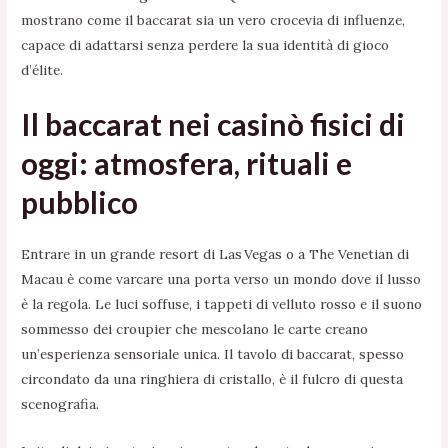
mostrano come il baccarat sia un vero crocevia di influenze,
capace di adattarsi senza perdere la sua identità di gioco
d’élite.
Il baccarat nei casinò fisici di
oggi: atmosfera, rituali e
pubblico
Entrare in un grande resort di Las Vegas o a The Venetian di
Macau è come varcare una porta verso un mondo dove il lusso
è la regola. Le luci soffuse, i tappeti di velluto rosso e il suono
sommesso dei croupier che mescolano le carte creano
un’esperienza sensoriale unica. Il tavolo di baccarat, spesso
circondato da una ringhiera di cristallo, è il fulcro di questa
scenografia.