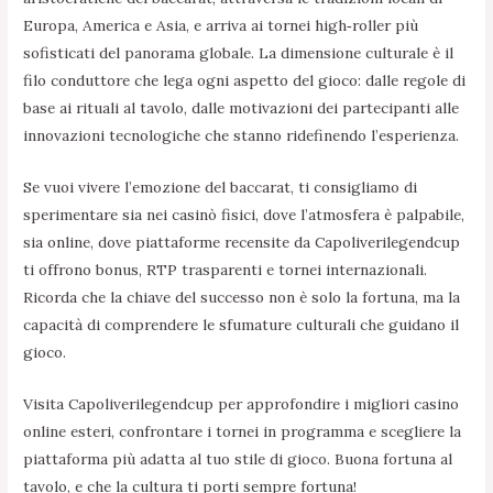
Europa, America e Asia, e arriva ai tornei high‑roller più
sofisticati del panorama globale. La dimensione culturale è il
filo conduttore che lega ogni aspetto del gioco: dalle regole di
base ai rituali al tavolo, dalle motivazioni dei partecipanti alle
innovazioni tecnologiche che stanno ridefinendo l’esperienza.
Se vuoi vivere l’emozione del baccarat, ti consigliamo di
sperimentare sia nei casinò fisici, dove l’atmosfera è palpabile,
sia online, dove piattaforme recensite da Capoliverilegendcup
ti offrono bonus, RTP trasparenti e tornei internazionali.
Ricorda che la chiave del successo non è solo la fortuna, ma la
capacità di comprendere le sfumature culturali che guidano il
gioco.
Visita Capoliverilegendcup per approfondire i migliori casino
online esteri, confrontare i tornei in programma e scegliere la
piattaforma più adatta al tuo stile di gioco. Buona fortuna al
tavolo, e che la cultura ti porti sempre fortuna!