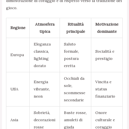
dimostrazione di coraggio e di rispetto verso la tradizione del
gioco.
Atmosfera
Ritualità
Motivazione
Regione
tipica
principale
dominante
Eleganza
Saluto
classica,
formale,
Socialità e
Europa
lighting
postura
prestigio
dorato
eretta
Occhiali da
Energia
Vincita e
sole,
USA
vibrante,
status
scommesse
neon
finanziario
secondarie
Sobrietà,
Buste rosse,
Onore
Asia
decorazioni
amuleti di
culturale e
rosse
giada
coraggio