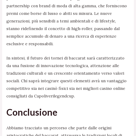
partnership con brand di moda di alta gamma, che forniscono
premi come borse di lusso o abiti su misura. Le nuove
generazioni, più sensibili a temi ambientali e di lifestyle,
stanno ridefinendo il concetto di high‑roller, passando dal
semplice accumulo di denaro a una ricerca di esperienze
esclusive e responsabili.
In sintesi, il futuro dei tornei di baccarat sarà caratterizzato
da una fusione di innovazione tecnologica, attenzione alle
tradizioni culturali e un crescente orientamento verso valori
sociali. Chi saprà integrare questi elementi avrà un vantaggio
competitivo sia nei casinò fisici sia nei migliori casino online
consigliati da Capoliverilegendcup.
Conclusione
Abbiamo tracciato un percorso che parte dalle origini
aristocratiche del baccarat, attraversa le tradizioni locali di