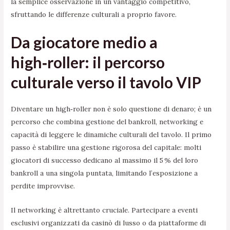
la semplice osservazione in un vantaggio competitivo,
sfruttando le differenze culturali a proprio favore.
Da giocatore medio a
high‑roller: il percorso
culturale verso il tavolo VIP
Diventare un high‑roller non è solo questione di denaro; è un
percorso che combina gestione del bankroll, networking e
capacità di leggere le dinamiche culturali del tavolo. Il primo
passo è stabilire una gestione rigorosa del capitale: molti
giocatori di successo dedicano al massimo il 5 % del loro
bankroll a una singola puntata, limitando l’esposizione a
perdite improvvise.
Il networking è altrettanto cruciale. Partecipare a eventi
esclusivi organizzati da casinò di lusso o da piattaforme di