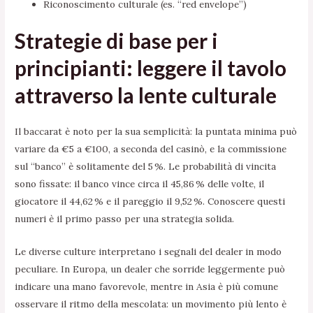
Riconoscimento culturale (es. “red envelope”)
Strategie di base per i
principianti: leggere il tavolo
attraverso la lente culturale
Il baccarat è noto per la sua semplicità: la puntata minima può
variare da €5 a €100, a seconda del casinò, e la commissione
sul “banco” è solitamente del 5 %. Le probabilità di vincita
sono fissate: il banco vince circa il 45,86 % delle volte, il
giocatore il 44,62 % e il pareggio il 9,52 %. Conoscere questi
numeri è il primo passo per una strategia solida.
Le diverse culture interpretano i segnali del dealer in modo
peculiare. In Europa, un dealer che sorride leggermente può
indicare una mano favorevole, mentre in Asia è più comune
osservare il ritmo della mescolata: un movimento più lento è