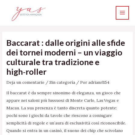
Ir
Main
al
Men
contenido
Baccarat : dalle origini alle sfide
dei tornei moderni – un viaggio
culturale tra tradizione e
high‑roller
Deja un comentario
/
Sin categoría
/ Por
adrianrl154
Il baccarat è da sempre sinonimo di eleganza, un gioco che
appare nei saloni più lussuosi di Monte Carlo, Las Vegas e
Macau. La sua presenza è tanto discreta quanto potente:
pochi sono i giochi da tavolo che riescono a coniugare
semplicità di regole e un’aura di esclusività così riconoscibile.
Quando si entra in un casinò, il suono dei chip che scivolano