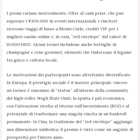
I premi variano notevolmente. Oltre al cash prize, che può
superare i €100.000 in eventi internazionali, i vincitori
ricevono viaggi di lusso a Monte Carlo, crediti VIP per i
migliori casino online e, in Asia, “red envelope” dal valore di
10 000 HKD. Alcuni tornei includono anche bottiglie di
champagne e cene gourmet, elementi che rinforzano il legame
tra gioco e cultura locale.
Le motivazioni dei partecipanti sono altrettanto diversificate.
In Europa, il prestigio sociale è il motore principale: vincere
un torneo è sinonimo di “status” all’interno della community
dei high‑roller. Negli Stati Uniti, la spinta è più economica,
con l’attenzione rivolta al ritorno sull’investimento (ROI) e al
potenziale di trasformare una singola vincita in un bankroll
permanente. In Cina, la tradizione del “red envelope” aggiunge
una dimensione simbolica: il premio è visto come un augurio di
prosperità per l’intero anno.