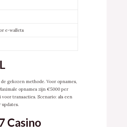
or e-wallets
NL
van de gekozen methode. Voor opnames,
. Maximale opnames zijn €5000 per
oor transacties. Scenario: als een
r updates.
B7 Casino