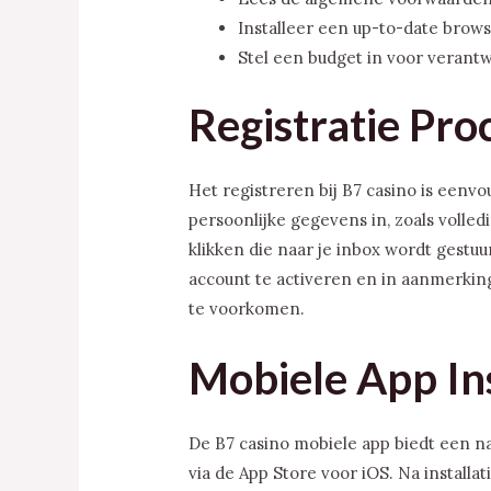
Installeer een up-to-date browse
Stel een budget in voor verantw
Registratie Pro
Het registreren bij B7 casino is eenvo
persoonlijke gegevens in, zoals volled
klikken die naar je inbox wordt gestu
account te activeren en in aanmerkin
te voorkomen.
Mobiele App Ins
De B7 casino mobiele app biedt een na
via de App Store voor iOS. Na installa