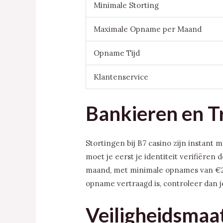
Minimale Storting
Maximale Opname per Maand
Opname Tijd
Klantenservice
Bankieren en Tr
Stortingen bij B7 casino zijn instant
moet je eerst je identiteit verifiëre
maand, met minimale opnames van €20.
opname vertraagd is, controleer dan j
Veiligheidsmaat