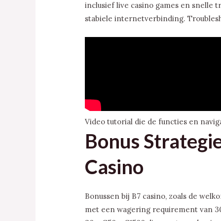
inclusief live casino games en snelle 
stabiele internetverbinding. Troubles
Video tutorial die de functies en navi
Bonus Strategi
Casino
Bonussen bij B7 casino, zoals de welk
met een wagering requirement van 30x 