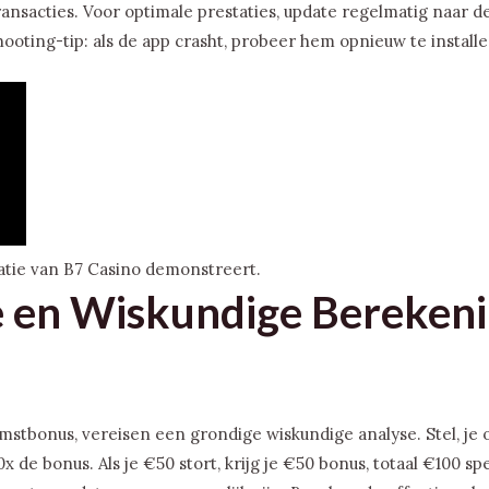
transacties. Voor optimale prestaties, update regelmatig naar d
hooting-tip: als de app crasht, probeer hem opnieuw te instal
gatie van B7 Casino demonstreert.
e en Wiskundige Berekeni
omstbonus, vereisen een grondige wiskundige analyse. Stel, j
de bonus. Als je €50 stort, krijg je €50 bonus, totaal €100 s