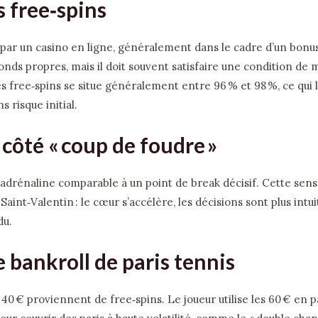
s free‑spins
rt par un casino en ligne, généralement dans le cadre d’un bo
onds propres, mais il doit souvent satisfaire une condition de 
s free‑spins se situe généralement entre 96 % et 98 %, ce qui l
 risque initial.
 côté « coup de foudre »
drénaline comparable à un point de break décisif. Cette sensa
int‑Valentin : le cœur s’accélère, les décisions sont plus intuiti
du.
 bankroll de paris tennis
40 € proviennent de free‑spins. Le joueur utilise les 60 € en p