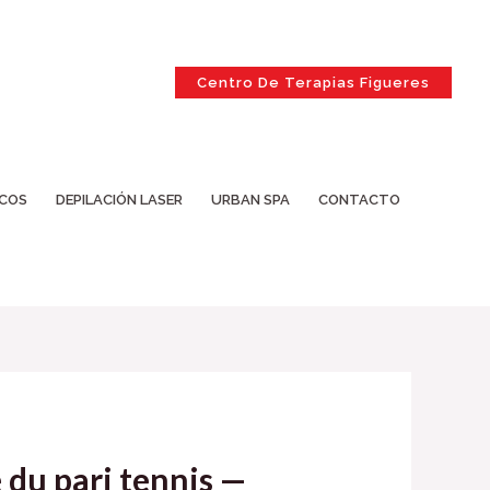
Centro De Terapias Figueres
ICOS
DEPILACIÓN LASER
URBAN SPA
CONTACTO
 du pari tennis —