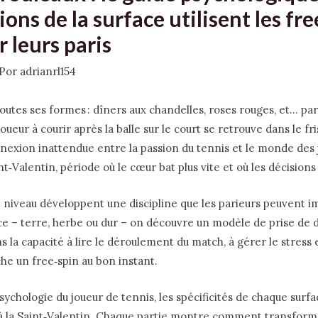
s de la surface utilisent les fre
 leurs paris
Por
adrianrl154
toutes ses formes : dîners aux chandelles, roses rouges, et… par
ueur à courir après la balle sur le court se retrouve dans le fri
nnexion inattendue entre la passion du tennis et le monde des 
int‑Valentin, période où le cœur bat plus vite et où les décision
aut niveau développent une discipline que les parieurs peuvent
ce – terre, herbe ou dur – on découvre un modèle de prise de d
ns la capacité à lire le déroulement du match, à gérer le stres
he un free‑spin au bon instant.
sychologie du joueur de tennis, les spécificités de chaque surfac
 à la Saint‑Valentin. Chaque partie montre comment transform