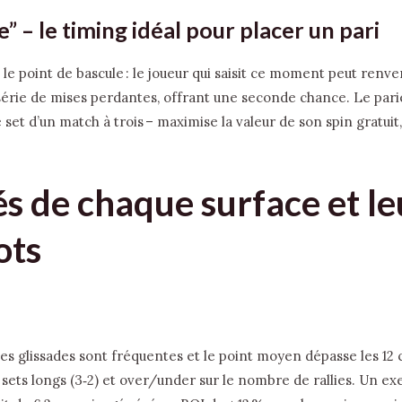
” – le timing idéal pour placer un pari
le point de bascule : le joueur qui saisit ce moment peut renver
série de mises perdantes, offrant une seconde chance. Le pari
 set d’un match à trois – maximise la valeur de son spin gratuit
tés de chaque surface et l
ots
 les glissades sont fréquentes et le point moyen dépasse les 12 
), sets longs (3‑2) et over/under sur le nombre de rallies. Un 