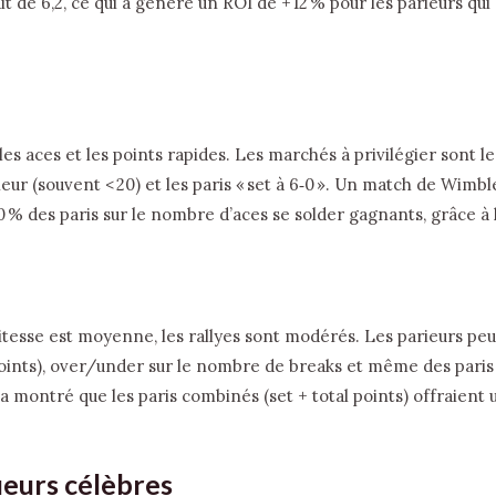
t de 6,2, ce qui a généré un ROI de + 12 % pour les parieurs qui 
 les aces et les points rapides. Les marchés à privilégier sont 
rieur (souvent < 20) et les paris « set à 6‑0 ». Un match de Wim
30 % des paris sur le nombre d’aces se solder gagnants, grâce à
itesse est moyenne, les rallyes sont modérés. Les parieurs p
 points), over/under sur le nombre de breaks et même des paris 
 a montré que les paris combinés (set + total points) offraie
oueurs célèbres