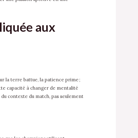
pliquée aux
r la terre battue, la patience prime ;
Cette capacité à changer de mentalité
on du contexte du match, pas seulement