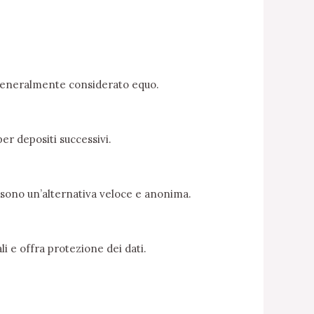
è generalmente considerato equo.
r depositi successivi.
e sono un’alternativa veloce e anonima.
li e offra protezione dei dati.