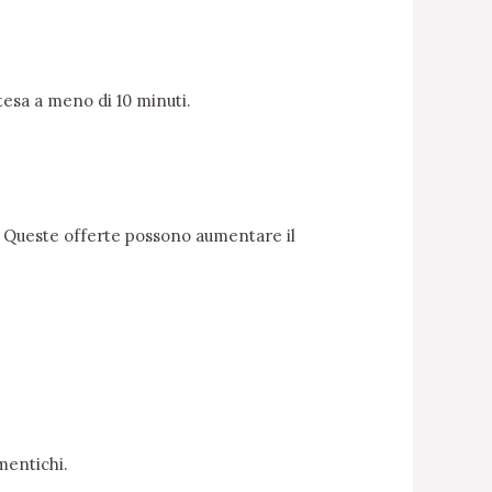
tesa a meno di 10 minuti.
. Queste offerte possono aumentare il
mentichi.