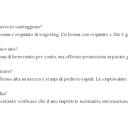
davvero vantaggioso?
l bonus e requisito di wagering. Un bonus con requisito ≤ 30x 
ico sito?
nus di benvenuto per conto, ma offrono promozioni separate pe
sicuro?
ffrono alta sicurezza e tempi di prelievo rapidi. Le criptovalut
lia?
rtante verificare che il sito rispetti le normative internaziona