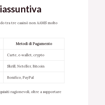
Riassuntiva
apido tra tre casinò non AAMS molto
Metodi di Pagamento
Carte, e‑wallet, crypto
Skrill, Neteller, Bitcoin
Bonifico, PayPal
uisiti ragionevoli, oltre a supportare