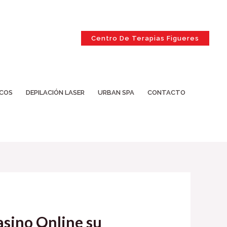
Centro De Terapias Figueres
ICOS
DEPILACIÓN LASER
URBAN SPA
CONTACTO
asino Online su