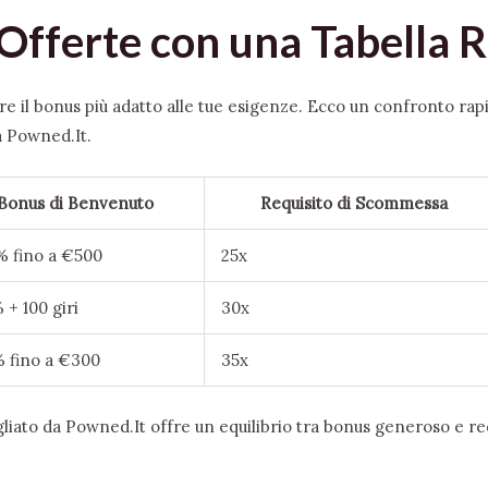
 Offerte con una Tabella 
iere il bonus più adatto alle tue esigenze. Ecco un confronto r
da Powned.It.
Bonus di Benvenuto
Requisito di Scommessa
% fino a €500
25x
 + 100 giri
30x
% fino a €300
35x
gliato da Powned.It offre un equilibrio tra bonus generoso e req