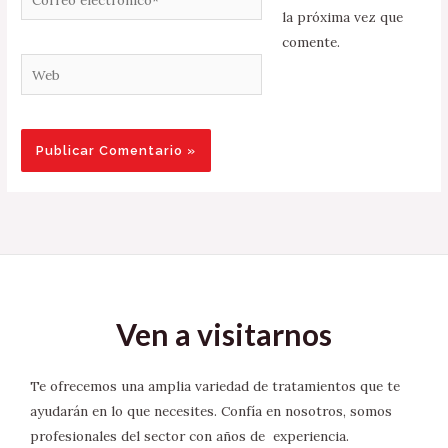
electrónico*
la próxima vez que
comente.
Web
Ven a visitarnos
Te ofrecemos una amplia variedad de tratamientos que te
ayudarán en lo que necesites. Confía en nosotros, somos
profesionales del sector con años de experiencia.