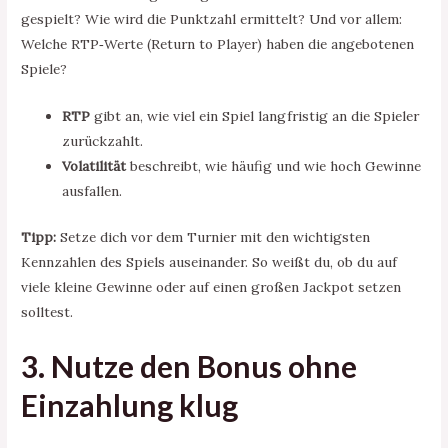
gespielt? Wie wird die Punktzahl ermittelt? Und vor allem:
Welche RTP‑Werte (Return to Player) haben die angebotenen
Spiele?
RTP
gibt an, wie viel ein Spiel langfristig an die Spieler
zurückzahlt.
Volatilität
beschreibt, wie häufig und wie hoch Gewinne
ausfallen.
Tipp:
Setze dich vor dem Turnier mit den wichtigsten
Kennzahlen des Spiels auseinander. So weißt du, ob du auf
viele kleine Gewinne oder auf einen großen Jackpot setzen
solltest.
3. Nutze den Bonus ohne
Einzahlung klug