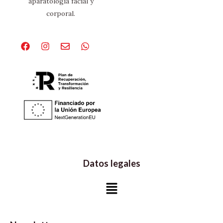
aparatología facial y
corporal.
Facebook
Instagram
Envelope
Whatsapp
Datos legales
Menú