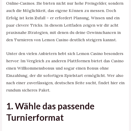
Online‑Casinos. Sie bieten nicht nur hohe Preisgelder, sondern
auch die Möglichkeit, das eigene Können zu messen. Doch
Erfolg ist kein Zufall – er erfordert Planung, Wissen und ein
paar clevere Tricks. In diesem Leitfaden zeigen wir dir acht
praxisnahe Strategien, mit denen du deine Gewinnchancen in
den Turnieren von Lemon Casino deutlich steigern kannst.
Unter den vielen Anbietern hebt sich Lemon Casino besonders
hervor: Im Vergleich zu anderen Plattformen bietet das Casino
einen Willkommensbonus und sogar einen Bonus ohne
Einzahlung, der dir sofortigen Spielstart ermöglicht. Wer also
nach einer zuverlässigen, deutschen Seite sucht, findet hier ein
rundum sicheres Paket.
1. Wähle das passende
Turnierformat