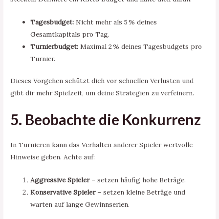
Tagesbudget:
Nicht mehr als 5 % deines
Gesamtkapitals pro Tag.
Turnierbudget:
Maximal 2 % deines Tagesbudgets pro
Turnier.
Dieses Vorgehen schützt dich vor schnellen Verlusten und
gibt dir mehr Spielzeit, um deine Strategien zu verfeinern.
5. Beobachte die Konkurrenz
In Turnieren kann das Verhalten anderer Spieler wertvolle
Hinweise geben. Achte auf:
Aggressive Spieler
– setzen häufig hohe Beträge.
Konservative Spieler
– setzen kleine Beträge und
warten auf lange Gewinnserien.