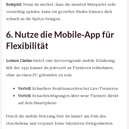
Beispiel:
Wenn du merkst, dass die meisten Mitspieler sehr
vorsichtig spielen, kann ein gezielter Risiko‑Einsatz dich
schnell an die Spitze bringen.
6. Nutze die Mobile‑App für
Flexibilität
Lemon Casino
bietet eine hervorragende mobile Erfahrung.
Mit der App kannst du jederzeit an Turnieren teilnehmen,
ohne an einen PC gebunden zu sein.
Vorteil:
Schnellere Reaktionszeiten bei Live‑Turnieren.
Vorteil:
Benachrichtigungen über neue Turniere direkt
auf dein Smartphone.
Durch die mobile Nutzung bist du immer am Puls des
Geschehens und verpasst keine lukrativen Gelegenheiten.