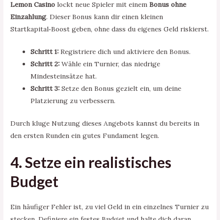
Lemon Casino
lockt neue Spieler mit einem
Bonus ohne
Einzahlung
. Dieser Bonus kann dir einen kleinen
Startkapital‑Boost geben, ohne dass du eigenes Geld riskierst.
Schritt 1:
Registriere dich und aktiviere den Bonus.
Schritt 2:
Wähle ein Turnier, das niedrige
Mindesteinsätze hat.
Schritt 3:
Setze den Bonus gezielt ein, um deine
Platzierung zu verbessern.
Durch kluge Nutzung dieses Angebots kannst du bereits in
den ersten Runden ein gutes Fundament legen.
4. Setze ein realistisches
Budget
Ein häufiger Fehler ist, zu viel Geld in ein einzelnes Turnier zu
stecken. Definiere ein festes Budget und halte dich daran.