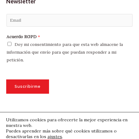
Newsletter
E
m
a
Acuerdo RGPD
*
i
Doy mi consentimiento para que esta web almacene la
l
información que envío para que puedan responder a mi
*
petición.
Suscribirme
Utilizamos cookies para ofrecerte la mejor experiencia en
nuestra web.
Copyright © 2026 Yas Estètica Figueres - Diseño web por
Puedes aprender más sobre qué cookies utilizamos o
Remarketing Data
.
desactivarlas en los
ajustes
.