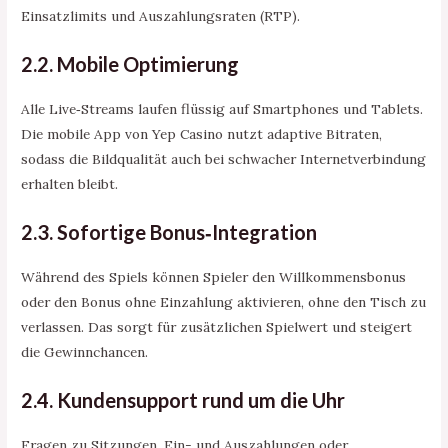
Einsatzlimits und Auszahlungsraten (RTP).
2.2. Mobile Optimierung
Alle Live‑Streams laufen flüssig auf Smartphones und Tablets.
Die mobile App von Yep Casino nutzt adaptive Bitraten,
sodass die Bildqualität auch bei schwacher Internetverbindung
erhalten bleibt.
2.3. Sofortige Bonus‑Integration
Während des Spiels können Spieler den Willkommensbonus
oder den Bonus ohne Einzahlung aktivieren, ohne den Tisch zu
verlassen. Das sorgt für zusätzlichen Spielwert und steigert
die Gewinnchancen.
2.4. Kundensupport rund um die Uhr
Fragen zu Sitzungen, Ein- und Auszahlungen oder