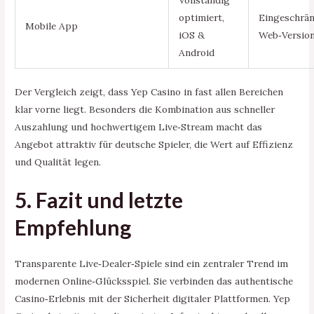
Vollständig
optimiert,
Eingeschrä
Mobile App
iOS &
Web‑Versio
Android
Der Vergleich zeigt, dass Yep Casino in fast allen Bereichen
klar vorne liegt. Besonders die Kombination aus schneller
Auszahlung und hochwertigem Live‑Stream macht das
Angebot attraktiv für deutsche Spieler, die Wert auf Effizienz
und Qualität legen.
5. Fazit und letzte
Empfehlung
Transparente Live‑Dealer‑Spiele sind ein zentraler Trend im
modernen Online‑Glücksspiel. Sie verbinden das authentische
Casino‑Erlebnis mit der Sicherheit digitaler Plattformen. Yep