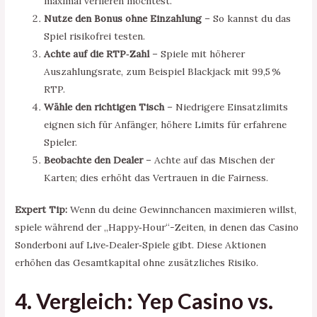
maximal verlieren möchtest.
Nutze den Bonus ohne Einzahlung
– So kannst du das
Spiel risikofrei testen.
Achte auf die RTP‑Zahl
– Spiele mit höherer
Auszahlungsrate, zum Beispiel Blackjack mit 99,5 %
RTP.
Wähle den richtigen Tisch
– Niedrigere Einsatzlimits
eignen sich für Anfänger, höhere Limits für erfahrene
Spieler.
Beobachte den Dealer
– Achte auf das Mischen der
Karten; dies erhöht das Vertrauen in die Fairness.
Expert Tip:
Wenn du deine Gewinnchancen maximieren willst,
spiele während der „Happy‑Hour“-Zeiten, in denen das Casino
Sonderboni auf Live‑Dealer‑Spiele gibt. Diese Aktionen
erhöhen das Gesamtkapital ohne zusätzliches Risiko.
4. Vergleich: Yep Casino vs.