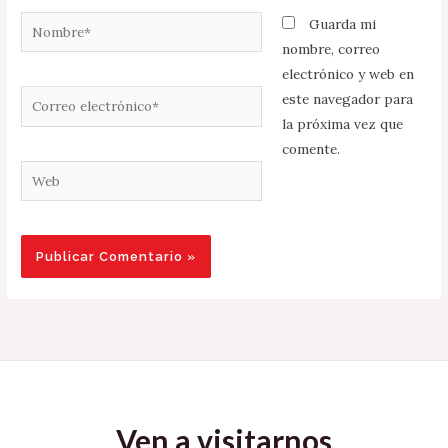
Nombre*
Guarda mi
nombre, correo
electrónico y web en
Correo
este navegador para
electrónico*
la próxima vez que
comente.
Web
Ven a visitarnos