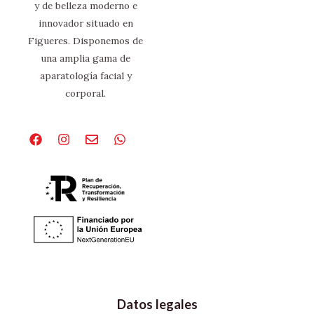
y de belleza moderno e
innovador situado en
Figueres. Disponemos de
una amplia gama de
aparatología facial y
corporal.
Facebook
Instagram
Envelope
Whatsapp
Datos legales