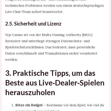
technischen Problemen werden von einem deutschsprachigen
Live‑Chat-Team sofort beantwortet.
2.5. Sicherheit und Lizenz
Yep Casino ist von der Malta Gaming Authority (MGA)
lizenziert und unterliegt strengen Datenschutz‑ und
Spielerschutzrichtlinien. Das bedeutet, dass persönliche
Daten verschlüsselt und Transaktionen sicher verarbeitet
werden.
3. Praktische Tipps, um das
Beste aus Live‑Dealer‑Spielen
herauszuholen
Setze ein Budget
– Bestimme vor dem Spiel, wie viel du