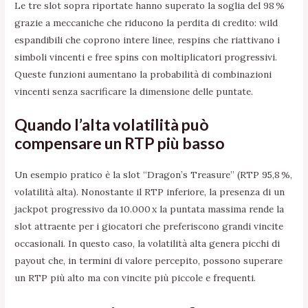
Le tre slot sopra riportate hanno superato la soglia del 98 %
grazie a meccaniche che riducono la perdita di credito: wild
espandibili che coprono intere linee, respins che riattivano i
simboli vincenti e free spins con moltiplicatori progressivi.
Queste funzioni aumentano la probabilità di combinazioni
vincenti senza sacrificare la dimensione delle puntate.
Quando l’alta volatilità può
compensare un RTP più basso
Un esempio pratico è la slot “Dragon’s Treasure” (RTP 95,8 %,
volatilità alta). Nonostante il RTP inferiore, la presenza di un
jackpot progressivo da 10.000 x la puntata massima rende la
slot attraente per i giocatori che preferiscono grandi vincite
occasionali. In questo caso, la volatilità alta genera picchi di
payout che, in termini di valore percepito, possono superare
un RTP più alto ma con vincite più piccole e frequenti.