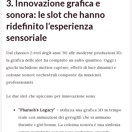
3. Innovazione grafica e
sonora: le slot che hanno
ridefinito l’esperienza
sensoriale
Dal classico 2‑reel degli anni ’90 alle moderne produzioni 3D,
la grafica delle slot ha compiuto un salto quantico. Oggi i
giochi includono motion capture, effetti di luce dinamici e
colonne sonore orchestrali composte da musicisti
professionisti.
Le due slot che spiccano per innovazione sono:
“Pharaoh’s Legacy”
– utilizza una grafica 3D in tempo
reale con animazioni dei geroglifi che si animano
durante i giri bonus. La colonna sonora è una sinfonia
egizia registrata con un vero orchestra, creando