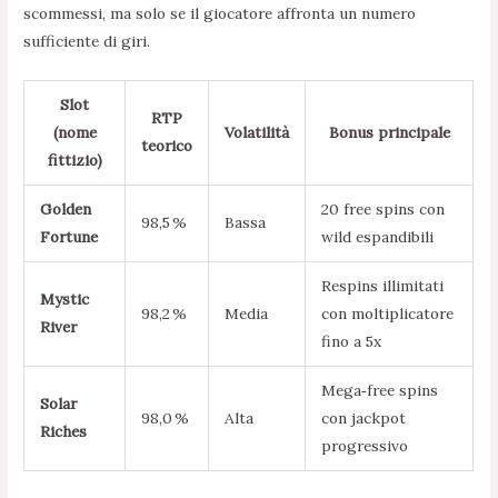
scommessi, ma solo se il giocatore affronta un numero
sufficiente di giri.
Slot
RTP
(nome
Volatilità
Bonus principale
teorico
fittizio)
Golden
20 free spins con
98,5 %
Bassa
Fortune
wild espandibili
Respins illimitati
Mystic
98,2 %
Media
con moltiplicatore
River
fino a 5x
Mega‑free spins
Solar
98,0 %
Alta
con jackpot
Riches
progressivo