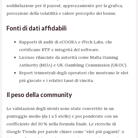
soddisfazione per il payout, apprezzamento per la grafica,
percezione della volatilità e valore percepito dei bonus.
Fonti di dati affidabili
Rapporti di audit di eCOGRA e iTech Labs, che
certificano RTP e integrità del software.
Licenze rilasciate da autorità come Malta Gaming
Authority (MGA) e UK Gambling Commission (UKGC).
Report trimestrali degli operatori che mostrano le slot
più giocate e i relativi tassi di vincita.
Il peso della community
Le valutazioni degli utenti sono state convertite in un
punteggio medio (da 1 a 5 stelle) e poi ponderate con un
coefficiente del 30 % nella formula finale. Le ricerche di
Google Trends per parole chiave come “slot più paganti” o