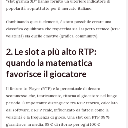
“slot grafica 3D” hanno fornito un ulteriore indicatore di
popolarità, soprattutto per il mercato italiano.
Combinando questi elementi, è stato possibile creare una
classifica equilibrata che rispecchia sia l’aspetto tecnico (RTP,
volatilità) sia quello emotivo (grafica, community).
2. Le slot a più alto RTP:
quando la matematica
favorisce il giocatore
Il Return to Player (RTP) è la percentuale di denaro
scommesso che, teoricamente, ritorna al giocatore nel lungo
periodo. È importante distinguere tra RTP teorico, calcolato
dal software, e RTP reale, influenzato da fattori come la
volatilità e la frequenza di gioco. Una slot con RTP 98 %
garantisce, in media, 98 € di ritorno per ogni 100 €