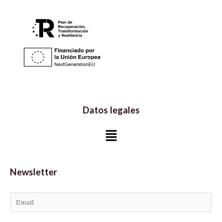
Datos legales
Menú
Newsletter
E
m