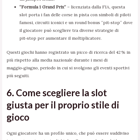
“Formula 1 Grand Prix”
– licenziata dalla FIA, questa
slot porta i fan delle corse in pista con simboli di piloti
famosi, circuiti iconici e un round bonus “pit‑stop” dove
il giocatore può scegliere tra diverse strategie di
pit‑stop per aumentare il moltiplicatore.
Questi giochi hanno registrato un picco di ricerca del 42 % in
più rispetto alla media nazionale durante i mesi di
maggio‑giugno, periodo in cui si svolgono gli eventi sportivi
più seguiti.
6. Come scegliere la slot
giusta per il proprio stile di
gioco
Ogni giocatore ha un profilo unico, che può essere suddiviso