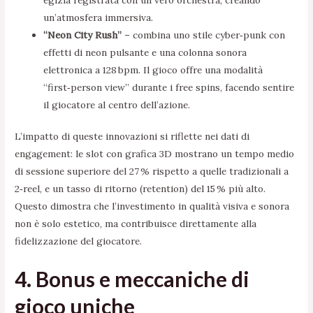
un’atmosfera immersiva.
“Neon City Rush”
– combina uno stile cyber‑punk con
effetti di neon pulsante e una colonna sonora
elettronica a 128 bpm. Il gioco offre una modalità
“first‑person view” durante i free spins, facendo sentire
il giocatore al centro dell’azione.
L’impatto di queste innovazioni si riflette nei dati di
engagement: le slot con grafica 3D mostrano un tempo medio
di sessione superiore del 27 % rispetto a quelle tradizionali a
2‑reel, e un tasso di ritorno (retention) del 15 % più alto.
Questo dimostra che l’investimento in qualità visiva e sonora
non è solo estetico, ma contribuisce direttamente alla
fidelizzazione del giocatore.
4. Bonus e meccaniche di
gioco uniche