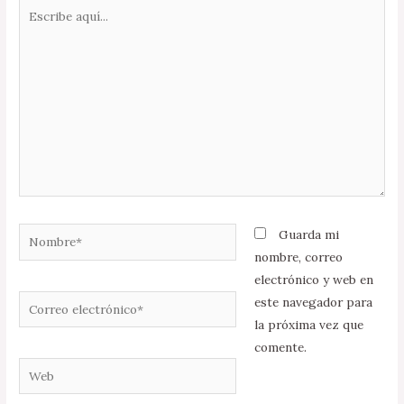
Escribe
aquí...
Nombre*
Guarda mi
nombre, correo
electrónico y web en
Correo
este navegador para
electrónico*
la próxima vez que
comente.
Web