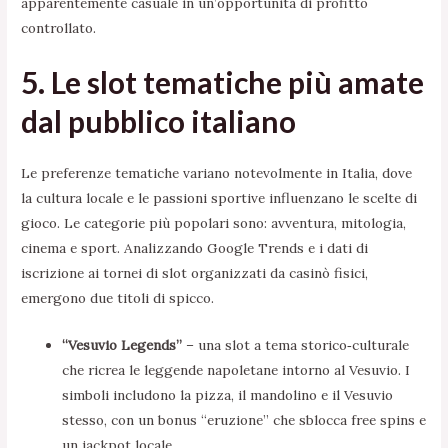
apparentemente casuale in un’opportunità di profitto
controllato.
5. Le slot tematiche più amate
dal pubblico italiano
Le preferenze tematiche variano notevolmente in Italia, dove
la cultura locale e le passioni sportive influenzano le scelte di
gioco. Le categorie più popolari sono: avventura, mitologia,
cinema e sport. Analizzando Google Trends e i dati di
iscrizione ai tornei di slot organizzati da casinò fisici,
emergono due titoli di spicco.
“Vesuvio Legends”
– una slot a tema storico‑culturale
che ricrea le leggende napoletane intorno al Vesuvio. I
simboli includono la pizza, il mandolino e il Vesuvio
stesso, con un bonus “eruzione” che sblocca free spins e
un jackpot locale.