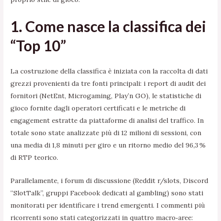
1. Come nasce la classifica dei
“Top 10”
La costruzione della classifica è iniziata con la raccolta di dati
grezzi provenienti da tre fonti principali: i report di audit dei
fornitori (NetEnt, Microgaming, Play’n GO), le statistiche di
gioco fornite dagli operatori certificati e le metriche di
engagement estratte da piattaforme di analisi del traffico. In
totale sono state analizzate più di 12 milioni di sessioni, con
una media di 1,8 minuti per giro e un ritorno medio del 96,3 %
di RTP teorico.
Parallelamente, i forum di discussione (Reddit r/slots, Discord
“SlotTalk”, gruppi Facebook dedicati al gambling) sono stati
monitorati per identificare i trend emergenti. I commenti più
ricorrenti sono stati categorizzati in quattro macro‑aree: