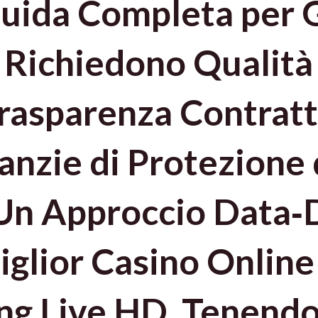
uida Completa per G
 Richiedono Qualità
Trasparenza Contratt
nzie di Protezione 
 Un Approccio Data‑D
iglior Casino Online
ng Live HD, Tenend