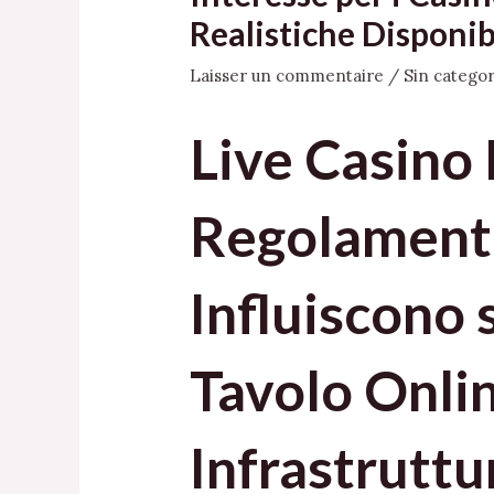
Realistiche Disponib
Laisser un commentaire
/
Sin categor
Live Casino
Regolament
Influiscono 
Tavolo Onlin
Infrastrutt