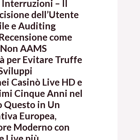
Interruzioni – Il
isione dell’Utente
ile e Auditing
i Recensione come
no Non AAMS
à per Evitare Truffe
Sviluppi
nei Casinò Live HD e
simi Cinque Anni nel
o Questo in Un
ativa Europea,
atore Moderno con
e Live più