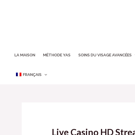
Aller
au
contenu
LA MAISON
MÉTHODE YAS
SOINS DU VISAGE AVANCÉES
FRANÇAIS
Live Casino HD Stre