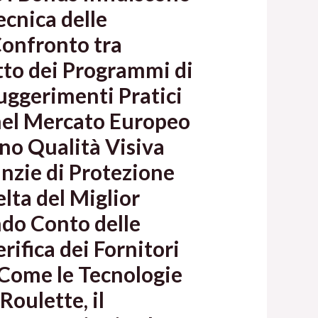
ecnica delle
Confronto tra
to dei Programmi di
uggerimenti Pratici
 nel Mercato Europeo
no Qualità Visiva
nzie di Protezione
lta del Miglior
ndo Conto delle
rifica dei Fornitori
– Come le Tecnologie
oulette, il