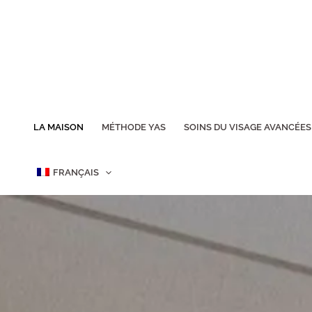
Aller
au
contenu
LA MAISON
MÉTHODE YAS
SOINS DU VISAGE AVANCÉES
FRANÇAIS