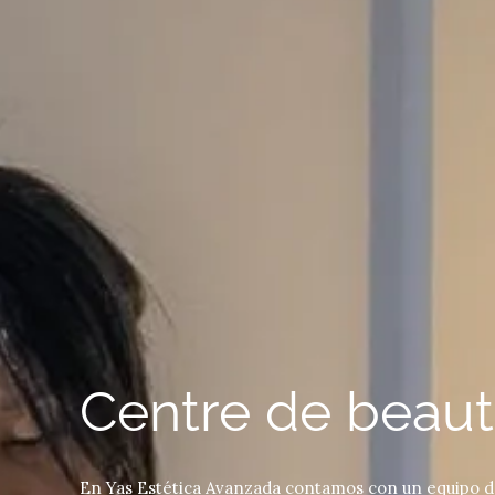
Centre de beaut
En Yas Estética Avanzada contamos con un equipo de