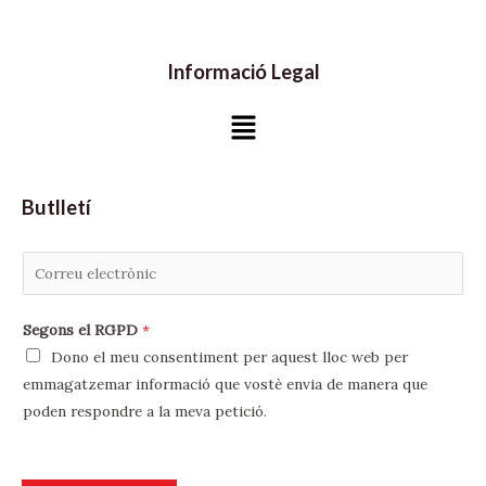
Informació Legal
Menú
Butlletí
C
o
r
Segons el RGPD
*
r
Dono el meu consentiment per aquest lloc web per
e
emmagatzemar informació que vostè envia de manera que
u
poden respondre a la meva petició.
e
l
e